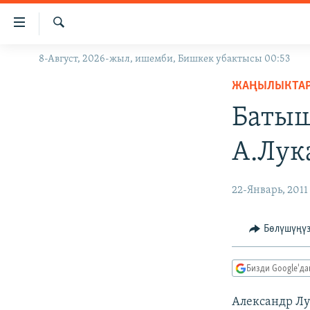
Линктер
Мазмунга
өтүңүз
Издөө
8-Август, 2026-жыл, ишемби, Бишкек убактысы 00:53
ЖАҢЫЛЫКТАР
Навигацияга
өтүңүз
ЖАҢЫЛЫКТА
КЫРГЫЗСТАН
Издөөгө
Батыш
ДҮЙНӨ
КЫРГЫЗСТАН
салыңыз
УКРАИНА
САЯСАТ
ДҮЙНӨ
А.Лук
АТАЙЫН ИЛИКТӨӨ
ЭКОНОМИКА
БОРБОР АЗИЯ
ТВ ПРОГРАММАЛАР
МАДАНИЯТ
22-Январь, 2011
ПОДКАСТ
БҮГҮН АЗАТТЫКТА
Бөлүшүңү
ӨЗГӨЧӨ ПИКИР
ЭКСПЕРТТЕР ТАЛДАЙТ
БИЗ ЖАНА ДҮЙНӨ
Бизди Google'д
ДАНИСТЕ
Александр Лу