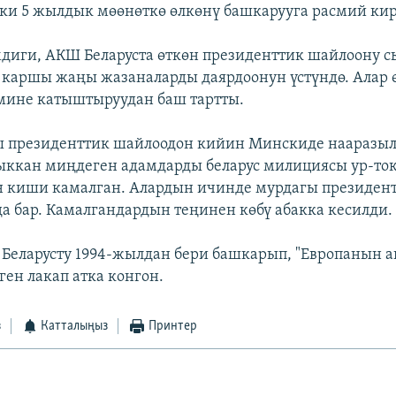
ки 5 жылдык мөөнөткө өлкөнү башкарууга расмий ки
диги, АКШ Беларуста өткөн президенттик шайлоону с
каршы жаңы жазаналарды даярдоонун үстүндө. Алар ө
емине катыштыруудан баш тартты.
гы президенттик шайлоодон кийин Минскиде нааразы
ккан миңдеген адамдарды беларус милициясы ур-то
 киши камалган. Алардын ичинде мурдагы президен
да бар. Камалгандардын теңинен көбү абакка кесилди.
Беларусту 1994-жылдан бери башкарып, "Европанын 
ген лакап атка конгон.
з
Катталыңыз
Принтер