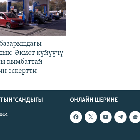
базарындагы
лык: Өкмөт күйүүчү
гы кымбаттай
ын эскертти
КТЫН" САНДЫГЫ
ОНЛАЙН ШЕРИНЕ
лим