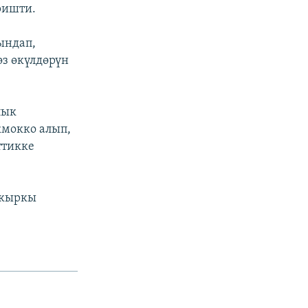
ришти.
ындап,
з өкүлдөрүн
лык
кмокко алып,
ттикке
акыркы