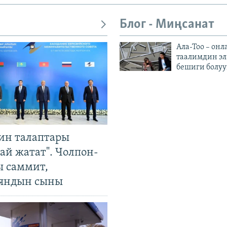
Блог - Миңсанат
Ала-Тоо – онл
таалимдин эл
бешиги болуу
ин талаптары
ай жатат". Чолпон-
ы саммит,
яндын сыны