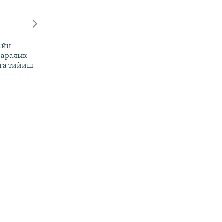
айн
 аралык
га тийиш