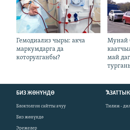
Гемодиализ чыры: акча
Мунай 
маркумдарга да
каатчы
которулганбы?
май да
турган
БИЗ ЖӨНҮНДӨ
"АЗАТТЫ
Блоктолгон сайтты ачуу
Тилим - ди
Биз жөнүндө
Русский
Эрежелер