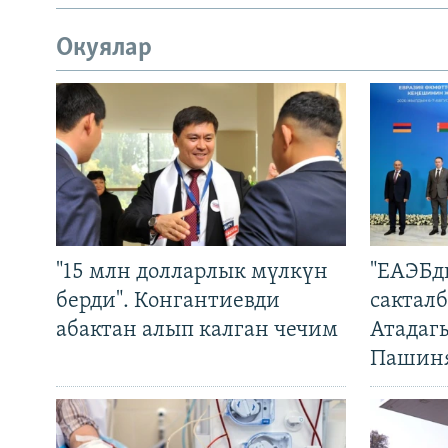
Окуялар
"15 млн долларлык мүлкүн
"ЕАЭБд
берди". Конгантиевди
сакталб
абактан алып калган чечим
Атадаг
Пашин