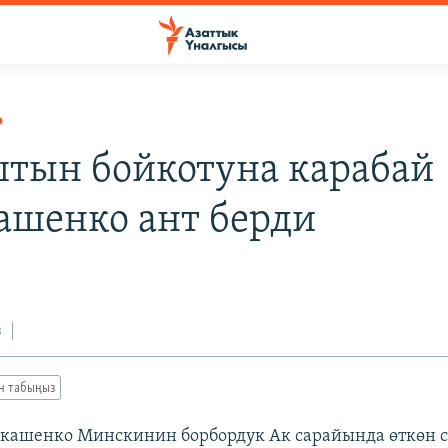
Р
тын бойкотуна карабай
ашенко ант берди
з
ан табыңыз
кашенко Минскинин борбордук Ак сарайында өткөн с