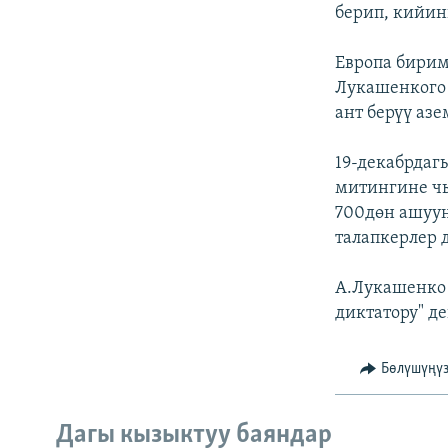
ЭЖЕ-СИҢДИЛЕР
берип, кийин
АЗАТТЫК+
Европа бирим
ЫҢГАЙСЫЗ СУРООЛОР
Лукашенкого 
ант берүү аз
19-декабрда
митингине чы
700дөн ашуун
талапкерлер 
А.Лукашенко 
диктатору" де
Бөлүшүңү
Дагы кызыктуу баяндар