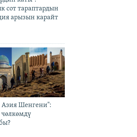
к сот тараптардын
ция арызын карайт
р Азия Шенгени":
 чөлкөмдү
бы?