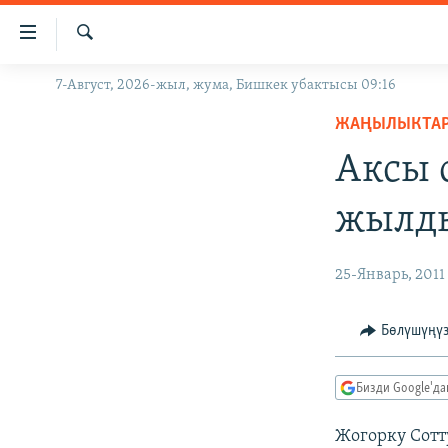
Линктер
Мазмунга
өтүңүз
Издөө
7-Август, 2026-жыл, жума, Бишкек убактысы 09:16
ЖАҢЫЛЫКТАР
Навигацияга
өтүңүз
ЖАҢЫЛЫКТА
КЫРГЫЗСТАН
Издөөгө
Аксы 
ДҮЙНӨ
КЫРГЫЗСТАН
салыңыз
УКРАИНА
САЯСАТ
ДҮЙНӨ
жылд
АТАЙЫН ИЛИКТӨӨ
ЭКОНОМИКА
БОРБОР АЗИЯ
ТВ ПРОГРАММАЛАР
МАДАНИЯТ
25-Январь, 2011
ПОДКАСТ
БҮГҮН АЗАТТЫКТА
Бөлүшүңү
ӨЗГӨЧӨ ПИКИР
ЭКСПЕРТТЕР ТАЛДАЙТ
БИЗ ЖАНА ДҮЙНӨ
Бизди Google'д
ДАНИСТЕ
Жогорку Сот