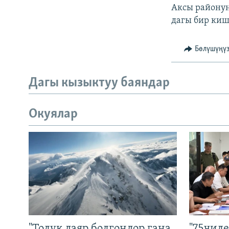
Аксы районун
дагы бир киш
Бөлүшүңү
Дагы кызыктуу баяндар
Окуялар
"Толук даяр болгондор гана
"75чиле