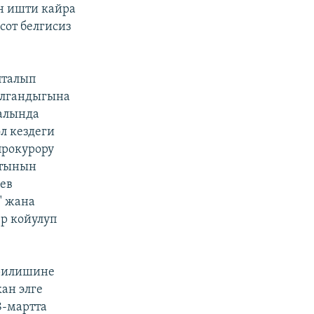
н ишти кайра
сот белгисиз
пталып
алгандыгына
аалында
л кездеги
прокурору
атынын
ев
" жана
р койулуп
ерилишине
ан элге
8-мартта