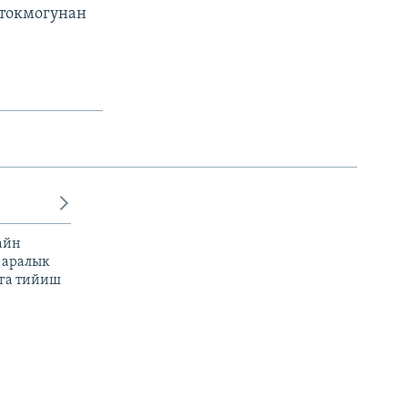
 токмогунан
айн
 аралык
га тийиш