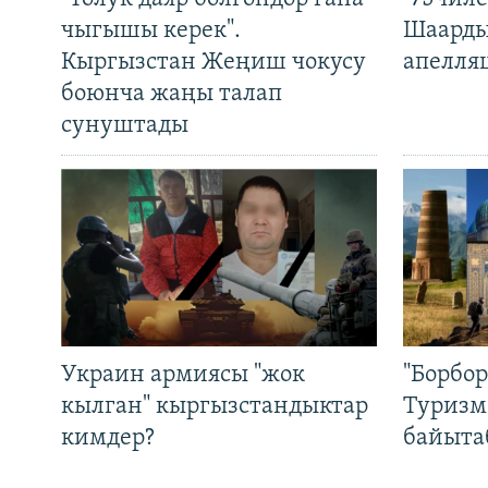
чыгышы керек".
Шаарды
Кыргызстан Жеңиш чокусу
апелля
боюнча жаңы талап
сунуштады
Украин армиясы "жок
"Борбо
кылган" кыргызстандыктар
Туризм
кимдер?
байыта