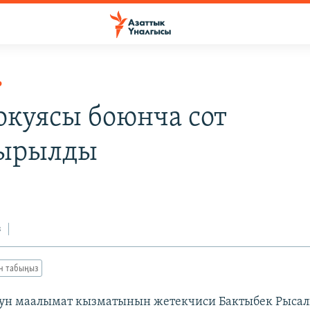
Р
окуясы боюнча сот
ырылды
з
ан табыңыз
тун маалымат кызматынын жетекчиси Бактыбек Рыса