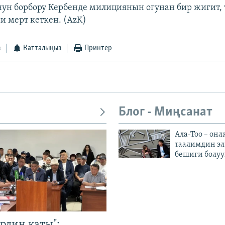
ун борбору Кербенде милициянын огунан бир жигит,
и мерт кеткен. (AzK)
з
Катталыңыз
Принтер
Блог - Миңсанат
Ала-Тоо – онл
таалимдин эл
бешиги болуу
рдин каты":