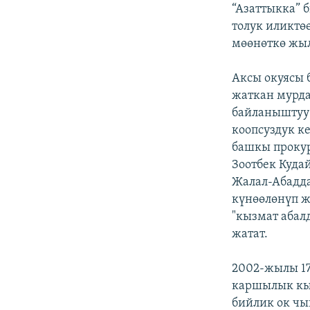
ЭЖЕ-СИҢДИЛЕР
“Азаттыкка” 
толук иликтө
АЗАТТЫК+
мөөнөткө жы
ЫҢГАЙСЫЗ СУРООЛОР
Аксы окуясы 
жаткан мурда
байланыштуу 
коопсуздук к
башкы прокур
Зоотбек Куда
Жалал-Абадд
күнөөлөнүп ж
"кызмат абал
жатат.
2002-жылы 17
каршылык кыл
бийлик ок чы