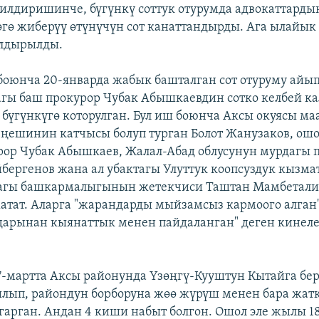
билдиришинче, бүгүнкү соттук отурумда адвокаттарды
өгө жиберүү өтүнүчүн сот канаттандырды. Ага ылайык 
лдырылды.
боюнча 20-январда жабык башталган сот отуруму айы
гы баш прокурор Чубак Абышкаевдин сотко келбей к
бүгүнкүгө которулган. Бул иш боюнча Аксы окуясы м
еңешинин катчысы болуп турган Болот Жанузаков, ошо
ор Чубак Абышкаев, Жалал-Абад облусунун мурдагы 
йбергенов жана ал убактагы Улуттук коопсуздук кызм
агы башкармалыгынын жетекчиси Таштан Мамбетали
атат. Аларга "жарандарды мыйзамсыз кармоого алган
дарынан кыянаттык менен пайдаланган" деген кинеле
-мартта Аксы районунда Үзөңгү-Кууштун Кытайга б
ып, райондун борборуна жөө жүрүш менен бара жатк
гарган. Андан 4 киши набыт болгон. Ошол эле жылы 1