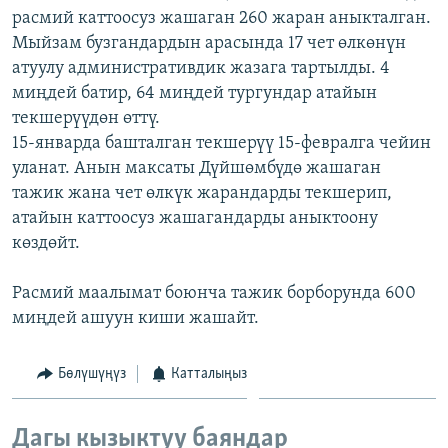
расмий каттоосуз жашаган 260 жаран аныкталган.
ОНЛАЙН ШЕРИНЕ
ЭЖЕ-СИҢДИЛЕР
Мыйзам бузгандардын арасында 17 чет өлкөнүн
АЗАТТЫК+
атуулу административдик жазага тартылды. 4
ЫҢГАЙСЫЗ СУРООЛОР
миңдей батир, 64 миңдей тургундар атайын
текшерүүдөн өттү.
15-январда башталган текшерүү 15-февралга чейин
ЭЕ/АРнун бардык сайттары
уланат. Анын максаты Дүйшөмбүдө жашаган
тажик жана чет өлкүк жарандарды текшерип,
атайын каттоосуз жашагандарды аныктоону
көздөйт.
Расмий маалымат боюнча тажик борборунда 600
миңдей ашуун киши жашайт.
Бөлүшүңүз
Катталыңыз
Дагы кызыктуу баяндар