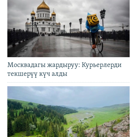
Москвадагы жардыруу: Курьерлерди
текшерүү күч алды