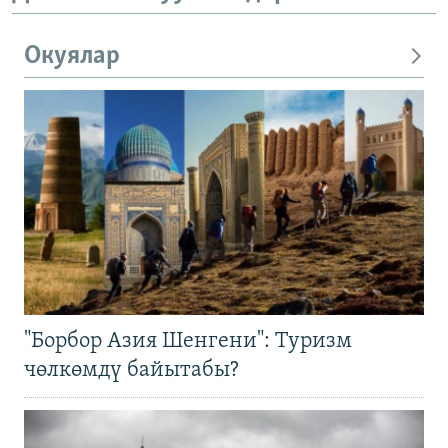
Окуялар
"Борбор Азия Шенгени": Туризм
чөлкөмдү байытабы?