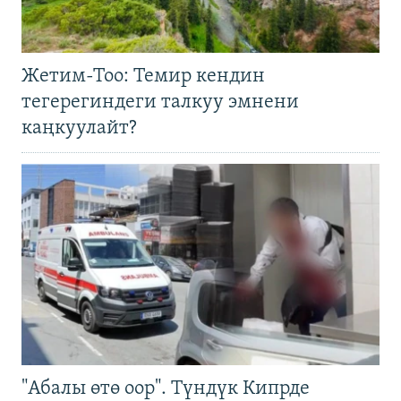
Жетим-Тоо: Темир кендин
тегерегиндеги талкуу эмнени
каңкуулайт?
"Абалы өтө оор". Түндүк Кипрде