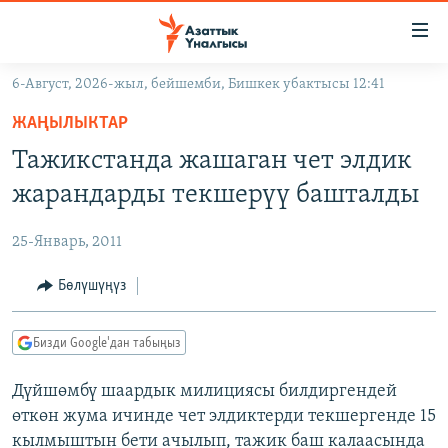
Линктер
Мазмунга
өтүңүз
6-Август, 2026-жыл, бейшемби, Бишкек убактысы 12:41
Навигацияга
ЖАҢЫЛЫКТАР
өтүңүз
ЖАҢЫЛЫКТАР
КЫРГЫЗСТАН
Издөөгө
Тажикстанда жашаган чет элдик
салыңыз
ДҮЙНӨ
КЫРГЫЗСТАН
жарандарды текшерүү башталды
УКРАИНА
САЯСАТ
ДҮЙНӨ
25-Январь, 2011
АТАЙЫН ИЛИКТӨӨ
ЭКОНОМИКА
БОРБОР АЗИЯ
ТВ ПРОГРАММАЛАР
Бөлүшүңүз
МАДАНИЯТ
ПОДКАСТ
БҮГҮН АЗАТТЫКТА
Бизди Google'дан табыңыз
ӨЗГӨЧӨ ПИКИР
ЭКСПЕРТТЕР ТАЛДАЙТ
Дүйшөмбү шаардык милициясы билдиргендей
БИЗ ЖАНА ДҮЙНӨ
Русский
өткөн жума ичинде чет элдиктерди текшергенде 15
ДАНИСТЕ
кылмыштын бети ачылып, тажик баш калаасында