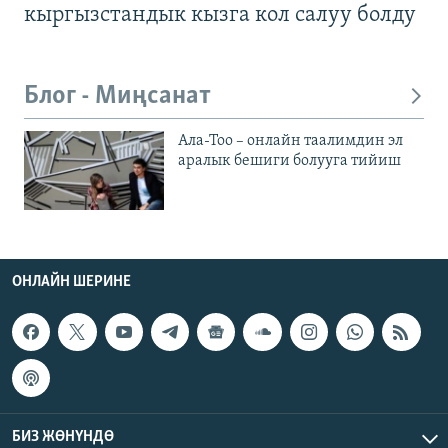
кыргызстандык кызга кол салуу болду
Блог - Миңсанат
Ала-Тоо – онлайн таалимдин эл
аралык бешиги болууга тийиш
ОНЛАЙН ШЕРИНЕ
БИЗ ЖӨНҮНДӨ