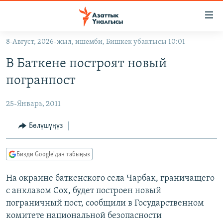
Линктер
Мазмунга
өтүңүз
8-Август, 2026-жыл, ишемби, Бишкек убактысы 10:01
Навигацияга
ЖАҢЫЛЫКТАР
өтүңүз
В Баткене построят новый
КЫРГЫЗСТАН
Издөөгө
погранпост
салыңыз
ДҮЙНӨ
КЫРГЫЗСТАН
25-Январь, 2011
УКРАИНА
САЯСАТ
ДҮЙНӨ
АТАЙЫН ИЛИКТӨӨ
ЭКОНОМИКА
БОРБОР АЗИЯ
Бөлүшүңүз
ТВ ПРОГРАММАЛАР
МАДАНИЯТ
Бизди Google'дан табыңыз
ПОДКАСТ
БҮГҮН АЗАТТЫКТА
На окраине баткенского села Чарбак, граничащего
ӨЗГӨЧӨ ПИКИР
ЭКСПЕРТТЕР ТАЛДАЙТ
с анклавом Сох, будет построен новый
БИЗ ЖАНА ДҮЙНӨ
пограничный пост, сообщили в Государственном
Русский
ДАНИСТЕ
комитете национальной безопасности