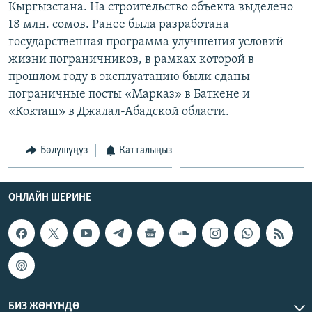
Кыргызстана. На строительство объекта выделено
ОНЛАЙН ШЕРИНЕ
ЭЖЕ-СИҢДИЛЕР
18 млн. сомов. Ранее была разработана
АЗАТТЫК+
государственная программа улучшения условий
жизни пограничников, в рамках которой в
ЫҢГАЙСЫЗ СУРООЛОР
прошлом году в эксплуатацию были сданы
пограничные посты «Марказ» в Баткене и
ЭЕ/АРнун бардык сайттары
«Кокташ» в Джалал-Абадской области.
Бөлүшүңүз
Катталыңыз
ОНЛАЙН ШЕРИНЕ
БИЗ ЖӨНҮНДӨ