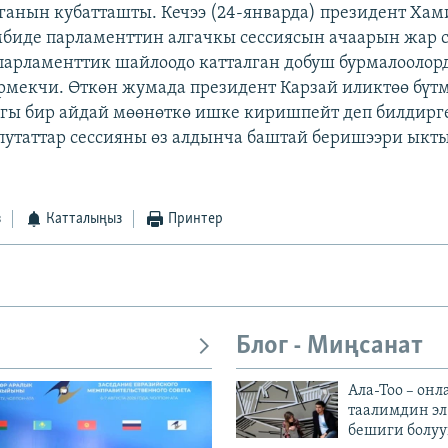
ганын кубатташты. Кечээ (24-январда) президент Хам
иде парламенттин алгачкы сессиясын ачаарын жар с
парламенттик шайлоодо катталган добуш бурмалоолор
рмекчи. Өткөн жумада президент Карзай иликтөө бүт
агы бир айдай мөөнөткө ишке киришпейт деп билдирг
путаттар сессияны өз алдынча баштай беришээри ык
.
з
Катталыңыз
Принтер
Блог - Миңсанат
Ала-Тоо – онл
таалимдин эл
бешиги болуу