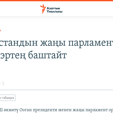
Р
стандын жаңы парламен
эртең баштайт
з
ан табыңыз
 өкмөтү Ооган президенти менен жаңы парламент о