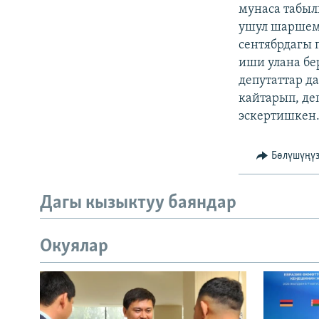
ЭЖЕ-СИҢДИЛЕР
мунаса табыл
ушул шаршемб
АЗАТТЫК+
сентябрдагы 
ЫҢГАЙСЫЗ СУРООЛОР
иши улана бе
депутаттар д
кайтарып, де
эскертишкен
Бөлүшүңү
Дагы кызыктуу баяндар
Окуялар