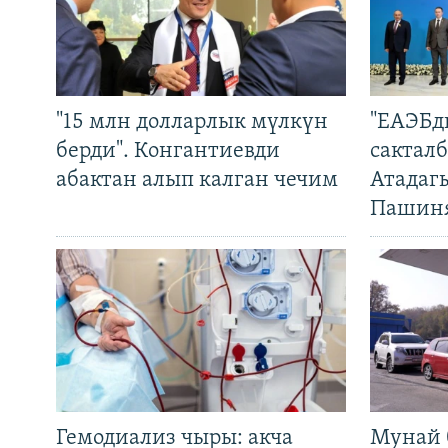
"15 млн долларлык мүлкүн
"ЕАЭБд
берди". Конгантиевди
сакталб
абактан алып калган чечим
Атадаг
Пашин
Гемодиализ чыры: акча
Мунай 