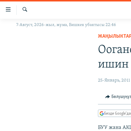
Линктер
Мазмунга
өтүңүз
Издөө
7-Август, 2026-жыл, жума, Бишкек убактысы 22:46
ЖАҢЫЛЫКТАР
Навигацияга
өтүңүз
ЖАҢЫЛЫКТА
КЫРГЫЗСТАН
Издөөгө
Ооган
ДҮЙНӨ
КЫРГЫЗСТАН
салыңыз
УКРАИНА
САЯСАТ
ДҮЙНӨ
ишин 
АТАЙЫН ИЛИКТӨӨ
ЭКОНОМИКА
БОРБОР АЗИЯ
ТВ ПРОГРАММАЛАР
МАДАНИЯТ
25-Январь, 2011
ПОДКАСТ
БҮГҮН АЗАТТЫКТА
Бөлүшүңү
ӨЗГӨЧӨ ПИКИР
ЭКСПЕРТТЕР ТАЛДАЙТ
БИЗ ЖАНА ДҮЙНӨ
Бизди Google'д
ДАНИСТЕ
БУУ жана АКШ