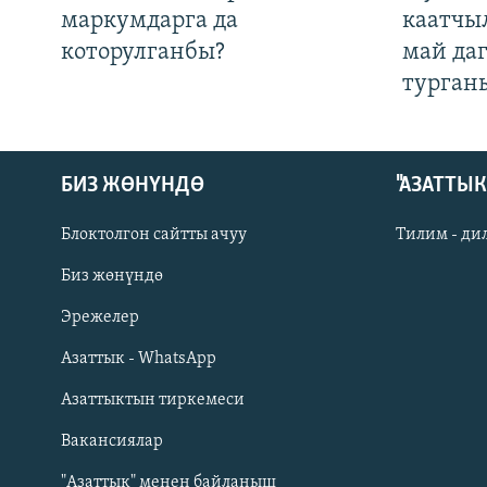
маркумдарга да
каатчы
которулганбы?
май да
турган
БИЗ ЖӨНҮНДӨ
"АЗАТТЫ
Блоктолгон сайтты ачуу
Тилим - ди
Биз жөнүндө
Русский
Эрежелер
Азаттык - WhatsApp
ОНЛАЙН ШЕРИНЕ
Азаттыктын тиркемеси
Вакансиялар
"Азаттык" менен байланыш