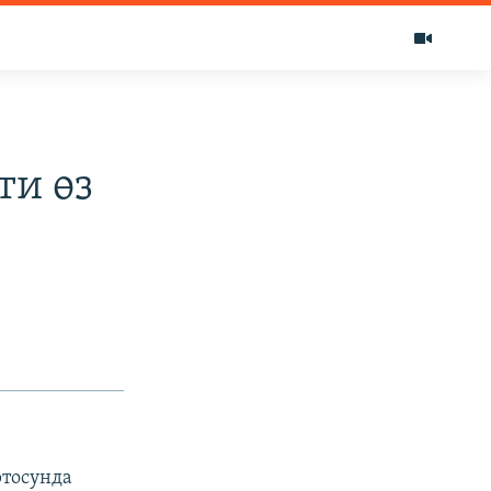
ти өз
ртосунда