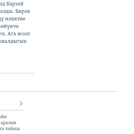
ид Карзай
алды. Бирок
ду иликтөө
мөйүнчө
ен. Ага жооп
тымалдыгын
айн
 аралык
га тийиш