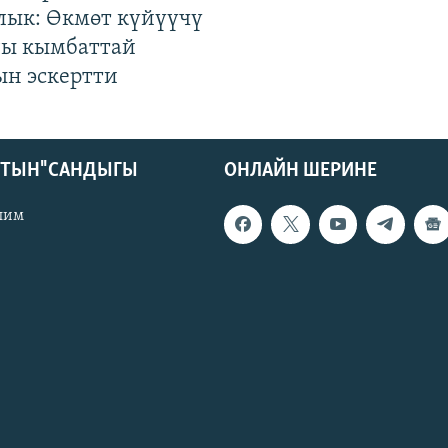
лык: Өкмөт күйүүчү
гы кымбаттай
ын эскертти
КТЫН" САНДЫГЫ
ОНЛАЙН ШЕРИНЕ
лим