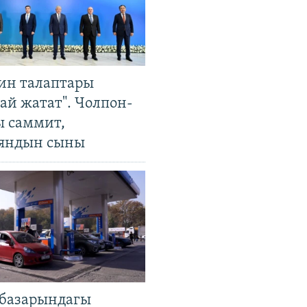
ин талаптары
ай жатат". Чолпон-
ы саммит,
яндын сыны
базарындагы