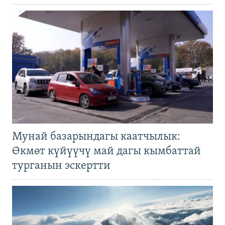
Мунай базарындагы каатчылык:
Өкмөт күйүүчү май дагы кымбаттай
турганын эскертти