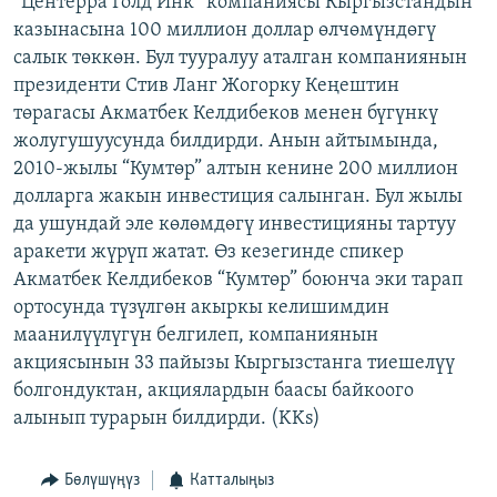
“Центерра Голд Инк” компаниясы Кыргызстандын
ОНЛАЙН ШЕРИНЕ
ЭЖЕ-СИҢДИЛЕР
казынасына 100 миллион доллар өлчөмүндөгү
салык төккөн. Бул тууралуу аталган компаниянын
АЗАТТЫК+
президенти Стив Ланг Жогорку Кеңештин
ЫҢГАЙСЫЗ СУРООЛОР
төрагасы Акматбек Келдибеков менен бүгүнкү
жолугушуусунда билдирди. Анын айтымында,
2010-жылы “Кумтөр” алтын кенине 200 миллион
ЭЕ/АРнун бардык сайттары
долларга жакын инвестиция салынган. Бул жылы
да ушундай эле көлөмдөгү инвестицияны тартуу
аракети жүрүп жатат. Өз кезегинде спикер
Акматбек Келдибеков “Кумтөр” боюнча эки тарап
ортосунда түзүлгөн акыркы келишимдин
маанилүүлүгүн белгилеп, компаниянын
акциясынын 33 пайызы Кыргызстанга тиешелүү
болгондуктан, акциялардын баасы байкоого
алынып турарын билдирди. (KKs)
Бөлүшүңүз
Катталыңыз