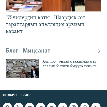
"75чилердин каты": Шаардык сот
тараптардын апелляция арызын
карайт
Блог - Миңсанат
Ала-Тоо – онлайн таалимдин эл
аралык бешиги болууга тийиш
ОНЛАЙН ШЕРИНЕ