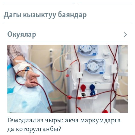
Дагы кызыктуу баяндар
Окуялар
Гемодиализ чыры: акча маркумдарга
да которулганбы?