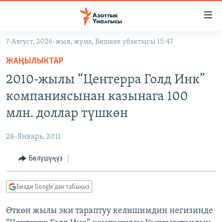
Линктер
Мазмунга
өтүңүз
7-Август, 2026-жыл, жума, Бишкек убактысы 15:47
Навигацияга
ЖАҢЫЛЫКТАР
өтүңүз
ЖАҢЫЛЫКТАР
КЫРГЫЗСТАН
Издөөгө
2010-жылы “Центерра Голд Инк”
салыңыз
ДҮЙНӨ
КЫРГЫЗСТАН
компаниясынан казынага 100
УКРАИНА
САЯСАТ
ДҮЙНӨ
млн. доллар түшкөн
АТАЙЫН ИЛИКТӨӨ
ЭКОНОМИКА
БОРБОР АЗИЯ
28-Январь, 2011
ТВ ПРОГРАММАЛАР
МАДАНИЯТ
Бөлүшүңүз
ПОДКАСТ
БҮГҮН АЗАТТЫКТА
ӨЗГӨЧӨ ПИКИР
ЭКСПЕРТТЕР ТАЛДАЙТ
Бизди Google'дан табыңыз
БИЗ ЖАНА ДҮЙНӨ
Русский
Өткөн жылы эки тараптуу келишимдин негизинде
ДАНИСТЕ