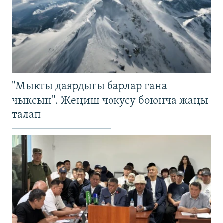
"Мыкты даярдыгы барлар гана
чыксын". Жеңиш чокусу боюнча жаңы
талап