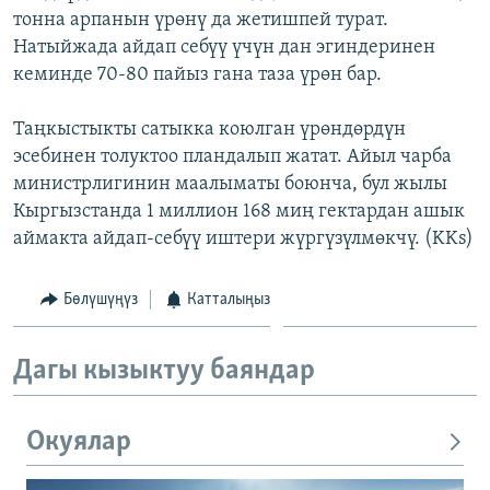
тонна арпанын үрөнү да жетишпей турат.
ОНЛАЙН ШЕРИНЕ
ЭЖЕ-СИҢДИЛЕР
Натыйжада айдап себүү үчүн дан эгиндеринен
АЗАТТЫК+
кеминде 70-80 пайыз гана таза үрөн бар.
ЫҢГАЙСЫЗ СУРООЛОР
Таңкыстыкты сатыкка коюлган үрөндөрдүн
эсебинен толуктоо пландалып жатат. Айыл чарба
ЭЕ/АРнун бардык сайттары
министрлигинин маалыматы боюнча, бул жылы
Кыргызстанда 1 миллион 168 миң гектардан ашык
аймакта айдап-себүү иштери жүргүзүлмөкчү. (KKs)
Бөлүшүңүз
Катталыңыз
Дагы кызыктуу баяндар
Окуялар