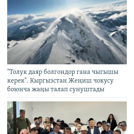
"Толук даяр болгондор гана чыгышы
керек". Кыргызстан Жеңиш чокусу
боюнча жаңы талап сунуштады