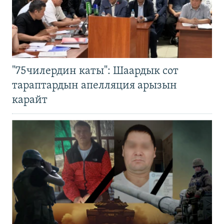
"75чилердин каты": Шаардык сот
тараптардын апелляция арызын
карайт