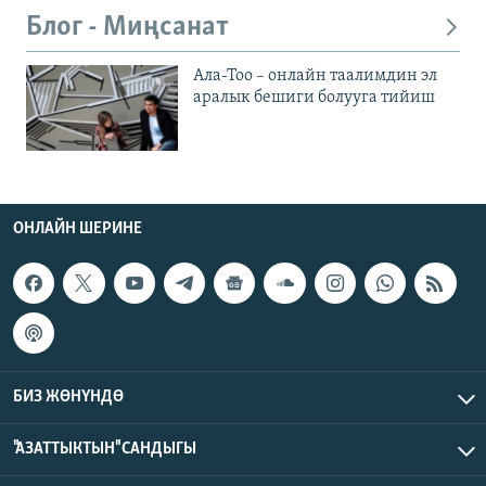
Блог - Миңсанат
Ала-Тоо – онлайн таалимдин эл
аралык бешиги болууга тийиш
ОНЛАЙН ШЕРИНЕ
БИЗ ЖӨНҮНДӨ
"АЗАТТЫКТЫН" САНДЫГЫ