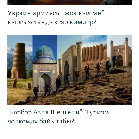
Украин армиясы "жок кылган"
кыргызстандыктар кимдер?
"Борбор Азия Шенгени": Туризм
чөлкөмдү байытабы?