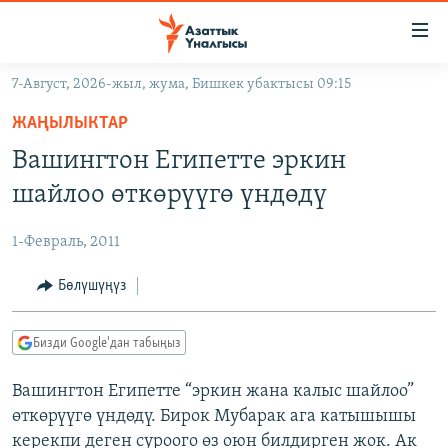
Линктер
Мазмунга
өтүңүз
7-Август, 2026-жыл, жума, Бишкек убактысы 09:15
Навигацияга
ЖАҢЫЛЫКТАР
өтүңүз
ЖАҢЫЛЫКТАР
КЫРГЫЗСТАН
Издөөгө
Вашингтон Египетте эркин
салыңыз
ДҮЙНӨ
КЫРГЫЗСТАН
шайлоо өткөрүүгө үндөдү
УКРАИНА
САЯСАТ
ДҮЙНӨ
1-Февраль, 2011
АТАЙЫН ИЛИКТӨӨ
ЭКОНОМИКА
БОРБОР АЗИЯ
ТВ ПРОГРАММАЛАР
Бөлүшүңүз
МАДАНИЯТ
ПОДКАСТ
БҮГҮН АЗАТТЫКТА
Бизди Google'дан табыңыз
ӨЗГӨЧӨ ПИКИР
ЭКСПЕРТТЕР ТАЛДАЙТ
Вашингтон Египетте “эркин жана калыс шайлоо”
БИЗ ЖАНА ДҮЙНӨ
Русский
өткөрүүгө үндөдү. Бирок Мубарак ага катышышы
ДАНИСТЕ
керекпи деген суроого өз оюн билдирген жок. Ак