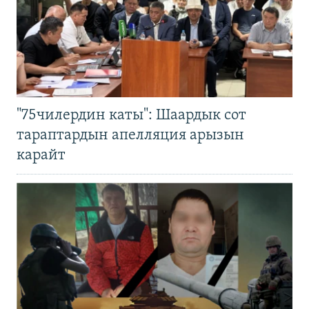
"75чилердин каты": Шаардык сот
тараптардын апелляция арызын
карайт