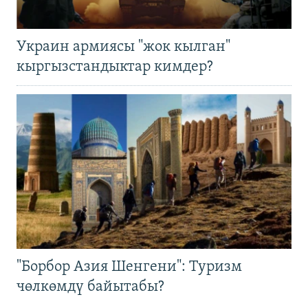
Украин армиясы "жок кылган"
кыргызстандыктар кимдер?
"Борбор Азия Шенгени": Туризм
чөлкөмдү байытабы?