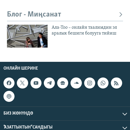
Блог - Миңсанат
Ала-Тоо – онлайн таалимдин эл
аралык бешиги болууга тийиш
ОНЛАЙН ШЕРИНЕ
БИЗ ЖӨНҮНДӨ
"АЗАТТЫКТЫН" САНДЫГЫ