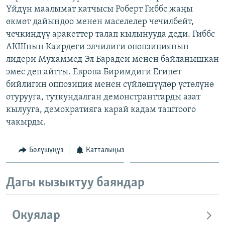
Үйдүн маалымат катчысы Роберт Гиббс жаңы
ОНЛАЙН ШЕРИНЕ
ЭЖЕ-СИҢДИЛЕР
өкмөт дайындоо менен маселелер чечилбейт,
АЗАТТЫК+
чечкиндүү аракеттер талап кылынууда деди. Гиббс
ЫҢГАЙСЫЗ СУРООЛОР
АКШнын Каирдеги элчилиги опопзициянын
лидери Мухаммед Эл Барадеи менен байланышкан
эмес деп айтты. Европа Биримдиги Египет
ЭЕ/АРнун бардык сайттары
бийлигин оппозиция менен сүйлөшүүлөр үстөлүнө
отурууга, туткундалган демонстранттарды азат
кылууга, демократияга карай кадам таштоого
чакырды.
Бөлүшүңүз
Катталыңыз
Дагы кызыктуу баяндар
Окуялар