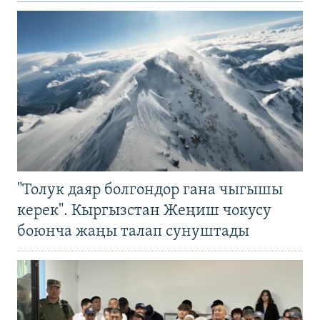
"Толук даяр болгондор гана чыгышы
керек". Кыргызстан Жеңиш чокусу
боюнча жаңы талап сунуштады