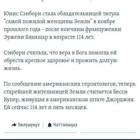
ОНЛАЙН ШЕРИНЕ
ЭЖЕ-СИҢДИЛЕР
Юнис Сэнборн стала обладательницей титула
АЗАТТЫК+
"самой пожилой женщины Земли" в ноябре
ЫҢГАЙСЫЗ СУРООЛОР
прошлого года - после кончины француженки
Эужени Бланшар в возрасте 114 лет.
ЭЕ/АРнун бардык сайттары
Сэнборн считала, что вера в Бога помогла ей
обрести крепкое здоровье и прожить долгую
жизнь.
По сообщению американских геронтологов, теперь
старейшей жительницей Земли считается Бесси
Купер, живущая в американском штате Джорджия.
Ей сейчас 114 лет и пять месяцев.
Бөлүшүңүз
Катталыңыз