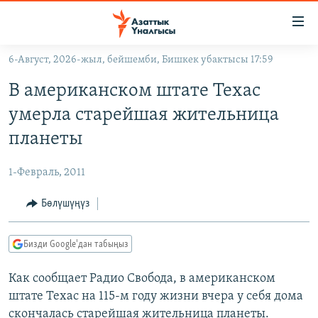
Линктер
Мазмунга
өтүңүз
6-Август, 2026-жыл, бейшемби, Бишкек убактысы 17:59
Навигацияга
ЖАҢЫЛЫКТАР
өтүңүз
В американском штате Техас
КЫРГЫЗСТАН
Издөөгө
умерла старейшая жительница
салыңыз
ДҮЙНӨ
КЫРГЫЗСТАН
планеты
УКРАИНА
САЯСАТ
ДҮЙНӨ
1-Февраль, 2011
АТАЙЫН ИЛИКТӨӨ
ЭКОНОМИКА
БОРБОР АЗИЯ
ТВ ПРОГРАММАЛАР
Бөлүшүңүз
МАДАНИЯТ
ПОДКАСТ
БҮГҮН АЗАТТЫКТА
Бизди Google'дан табыңыз
ӨЗГӨЧӨ ПИКИР
ЭКСПЕРТТЕР ТАЛДАЙТ
Как сообщает Радио Свобода, в американском
БИЗ ЖАНА ДҮЙНӨ
Русский
штате Техас на 115-м году жизни вчера у себя дома
ДАНИСТЕ
скончалась старейшая жительница планеты.