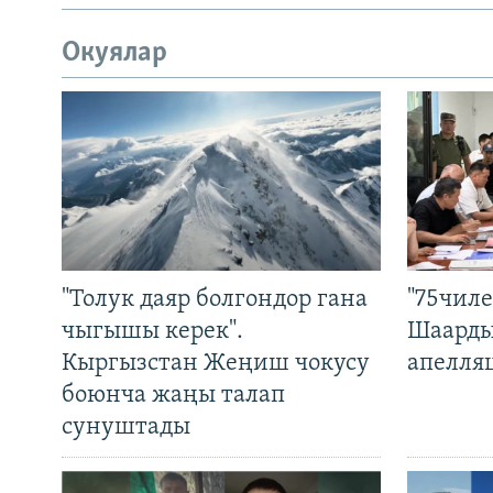
Окуялар
"Толук даяр болгондор гана
"75чиле
чыгышы керек".
Шаарды
Кыргызстан Жеңиш чокусу
апелля
боюнча жаңы талап
сунуштады