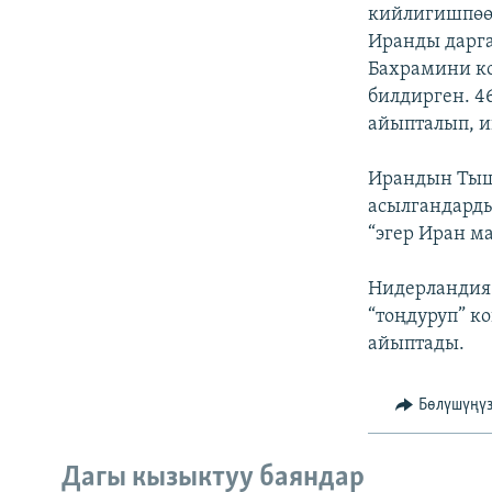
ЭЖЕ-СИҢДИЛЕР
кийлигишпөө
Иранды дарга
АЗАТТЫК+
Бахрамини ко
ЫҢГАЙСЫЗ СУРООЛОР
билдирген. 4
айыпталып, и
Ирандын Тыш
асылгандарды
“эгер Иран м
Нидерландия 
“тоңдуруп” к
айыптады.
Бөлүшүңү
Дагы кызыктуу баяндар