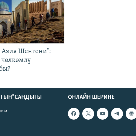
р Азия Шенгени":
 чөлкөмдү
бы?
КТЫН" САНДЫГЫ
ОНЛАЙН ШЕРИНЕ
лим