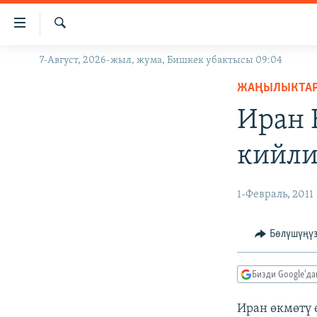
Линктер
Мазмунга
өтүңүз
Издөө
7-Август, 2026-жыл, жума, Бишкек убактысы 09:04
ЖАҢЫЛЫКТАР
Навигацияга
өтүңүз
ЖАҢЫЛЫКТА
КЫРГЫЗСТАН
Издөөгө
Иран 
ДҮЙНӨ
КЫРГЫЗСТАН
салыңыз
УКРАИНА
САЯСАТ
ДҮЙНӨ
кийли
АТАЙЫН ИЛИКТӨӨ
ЭКОНОМИКА
БОРБОР АЗИЯ
ТВ ПРОГРАММАЛАР
МАДАНИЯТ
1-Февраль, 2011
ПОДКАСТ
БҮГҮН АЗАТТЫКТА
Бөлүшүңү
ӨЗГӨЧӨ ПИКИР
ЭКСПЕРТТЕР ТАЛДАЙТ
БИЗ ЖАНА ДҮЙНӨ
Бизди Google'д
ДАНИСТЕ
Иран өкмөтү 