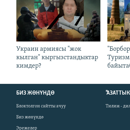
Украин армиясы "жок
"Борбо
кылган" кыргызстандыктар
Туризм
кимдер?
байыта
БИЗ ЖӨНҮНДӨ
"АЗАТТЫ
Блоктолгон сайтты ачуу
Тилим - ди
Биз жөнүндө
Русский
Эрежелер