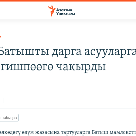
Р
Батышты дарга асууларг
гишпөөгө чакырды
з
ан табыңыз
өлкөдөгү өлүм жазасына тартууларга Батыш мамлекет