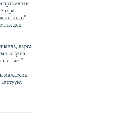
епартаменти
 Захра
ызданганын”
сатты деп
шынча, дарга
ын сөзүнчө,
шка тиет”.
ен мамлесин
 тартууну