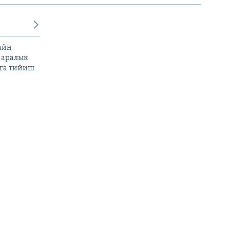
айн
 аралык
га тийиш