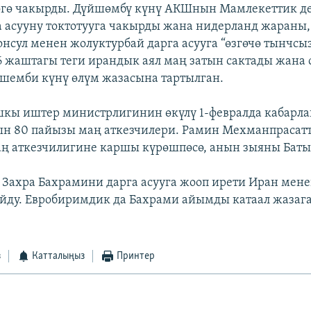
гө чакырды. Дүйшөмбү күнү АКШнын Мамлекеттик д
 асууну токтотууга чакырды жана нидерланд жараны,
нсул менен жолуктурбай дарга асууга “өзгөчө тынчс
6 жаштагы теги ирандык аял маң затын сактады жана 
шемби күнү өлүм жазасына тартылган.
кы иштер министрлигинин өкүлү 1-февралда кабарла
н 80 пайызы маң аткезчилери. Рамин Мехманпрасатт
аң аткезчилигине каршы күрөшпөсө, анын зыяны Баты
Захра Бахрамини дарга асууга жооп ирети Иран мен
ойду. Евробиримдик да Бахрами айымды катаал жазага
з
Катталыңыз
Принтер