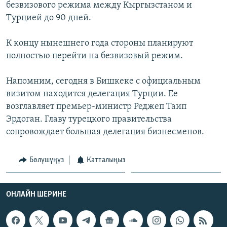
безвизового режима между Кыргызстаном и
ОНЛАЙН ШЕРИНЕ
ЭЖЕ-СИҢДИЛЕР
Турцией до 90 дней.
АЗАТТЫК+
К концу нынешнего года стороны планируют
ЫҢГАЙСЫЗ СУРООЛОР
полностью перейти на безвизовый режим.
ЭЕ/АРнун бардык сайттары
Напомним, сегодня в Бишкеке с официальным
визитом находится делегация Турции. Ее
возглавляет премьер-министр Реджеп Таип
Эрдоган. Главу турецкого правительства
сопровождает большая делегация бизнесменов.
Бөлүшүңүз
Катталыңыз
ОНЛАЙН ШЕРИНЕ