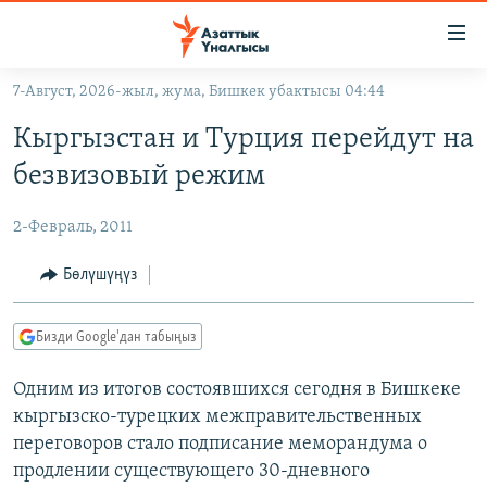
Линктер
Мазмунга
өтүңүз
7-Август, 2026-жыл, жума, Бишкек убактысы 04:44
Навигацияга
ЖАҢЫЛЫКТАР
өтүңүз
Кыргызстан и Турция перейдут на
КЫРГЫЗСТАН
Издөөгө
безвизовый режим
салыңыз
ДҮЙНӨ
КЫРГЫЗСТАН
2-Февраль, 2011
УКРАИНА
САЯСАТ
ДҮЙНӨ
АТАЙЫН ИЛИКТӨӨ
ЭКОНОМИКА
БОРБОР АЗИЯ
Бөлүшүңүз
ТВ ПРОГРАММАЛАР
МАДАНИЯТ
Бизди Google'дан табыңыз
ПОДКАСТ
БҮГҮН АЗАТТЫКТА
Одним из итогов состоявшихся сегодня в Бишкеке
ӨЗГӨЧӨ ПИКИР
ЭКСПЕРТТЕР ТАЛДАЙТ
кыргызско-турецких межправительственных
БИЗ ЖАНА ДҮЙНӨ
переговоров стало подписание меморандума о
Русский
ДАНИСТЕ
продлении существующего 30-дневного