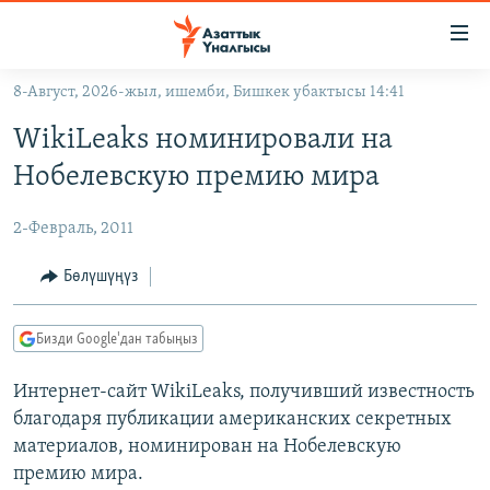
Линктер
Мазмунга
өтүңүз
8-Август, 2026-жыл, ишемби, Бишкек убактысы 14:41
Навигацияга
ЖАҢЫЛЫКТАР
өтүңүз
WikiLeaks номинировали на
КЫРГЫЗСТАН
Издөөгө
Нобелевскую премию мира
салыңыз
ДҮЙНӨ
КЫРГЫЗСТАН
2-Февраль, 2011
УКРАИНА
САЯСАТ
ДҮЙНӨ
АТАЙЫН ИЛИКТӨӨ
ЭКОНОМИКА
БОРБОР АЗИЯ
Бөлүшүңүз
ТВ ПРОГРАММАЛАР
МАДАНИЯТ
Бизди Google'дан табыңыз
ПОДКАСТ
БҮГҮН АЗАТТЫКТА
Интернет-сайт WikiLeaks, получивший известность
ӨЗГӨЧӨ ПИКИР
ЭКСПЕРТТЕР ТАЛДАЙТ
благодаря публикации американских секретных
БИЗ ЖАНА ДҮЙНӨ
материалов, номинирован на Нобелевскую
Русский
ДАНИСТЕ
премию мира.