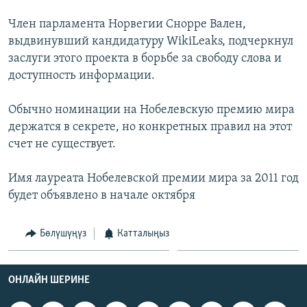
ОНЛАЙН ШЕРИНЕ
ЭЖЕ-СИҢДИЛЕР
Член парламента Норвегии Снорре Вален,
АЗАТТЫК+
выдвинувший кандидатуру WikiLeaks, подчеркнул
заслуги этого проекта в борьбе за свободу слова и
ЫҢГАЙСЫЗ СУРООЛОР
доступность информации.
ЭЕ/АРнун бардык сайттары
Обычно номинации на Нобелевскую премию мира
держатся в секрете, но конкретных правил на этот
счет не существует.
Имя лауреата Нобелевской премии мира за 2011 год
будет объявлено в начале октября
Бөлүшүңүз
Катталыңыз
ОНЛАЙН ШЕРИНЕ