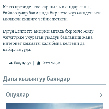
Кечээ президентке каршы чыккандар саны,
байкоочулар баамында бир нече жүз миңден эки
миллион кишиге чейин жеткен.
Бүгүн Египетте акыркы аптада бир нече жолу
үзгүлтүккө учураган уюлдук байланыш жана
интернет кызматы калыбына келгени да
кабарланууда.
Бөлүшүңүз
Катталыңыз
Дагы кызыктуу баяндар
Окуялар