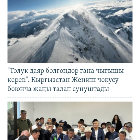
"Толук даяр болгондор гана чыгышы
керек". Кыргызстан Жеңиш чокусу
боюнча жаңы талап сунуштады