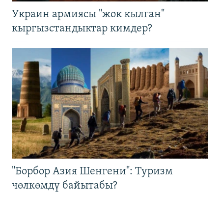
Украин армиясы "жок кылган"
кыргызстандыктар кимдер?
"Борбор Азия Шенгени": Туризм
чөлкөмдү байытабы?