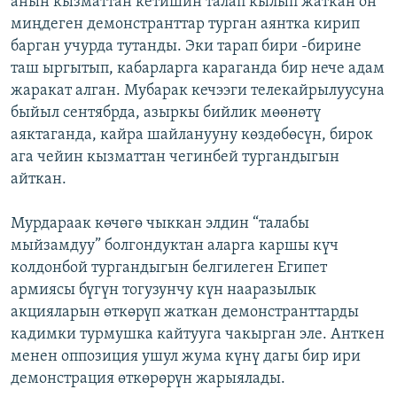
анын кызматтан кетишин талап кылып жаткан он
ОНЛАЙН ШЕРИНЕ
ЭЖЕ-СИҢДИЛЕР
миңдеген демонстранттар турган аянтка кирип
барган учурда тутанды. Эки тарап бири -бирине
АЗАТТЫК+
таш ыргытып, кабарларга караганда бир нече адам
ЫҢГАЙСЫЗ СУРООЛОР
жаракат алган. Мубарак кечээги телекайрылуусуна
быйыл сентябрда, азыркы бийлик мөөнөтү
аяктаганда, кайра шайланууну көздөбөсүн, бирок
ЭЕ/АРнун бардык сайттары
ага чейин кызматтан чегинбей тургандыгын
айткан.
Мурдараак көчөгө чыккан элдин “талабы
мыйзамдуу” болгондуктан аларга каршы күч
колдонбой тургандыгын белгилеген Египет
армиясы бүгүн тогузунчу күн нааразылык
акцияларын өткөрүп жаткан демонстранттарды
кадимки турмушка кайтууга чакырган эле. Анткен
менен оппозиция ушул жума күнү дагы бир ири
демонстрация өткөрөрүн жарыялады.