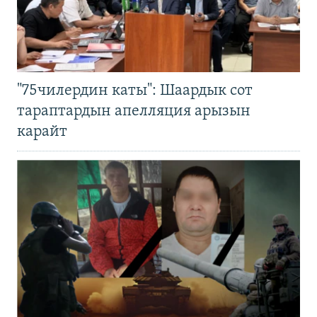
"75чилердин каты": Шаардык сот
тараптардын апелляция арызын
карайт