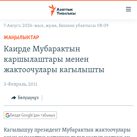
Линктер
Мазмунга
өтүңүз
7-Август, 2026-жыл, жума, Бишкек убактысы 08:09
Навигацияга
ЖАҢЫЛЫКТАР
өтүңүз
ЖАҢЫЛЫКТАР
КЫРГЫЗСТАН
Издөөгө
Каирде Мубарактын
салыңыз
ДҮЙНӨ
КЫРГЫЗСТАН
каршылаштары менен
УКРАИНА
САЯСАТ
ДҮЙНӨ
жактоочулары кагылышты
АТАЙЫН ИЛИКТӨӨ
ЭКОНОМИКА
БОРБОР АЗИЯ
3-Февраль, 2011
ТВ ПРОГРАММАЛАР
МАДАНИЯТ
Бөлүшүңүз
ПОДКАСТ
БҮГҮН АЗАТТЫКТА
ӨЗГӨЧӨ ПИКИР
ЭКСПЕРТТЕР ТАЛДАЙТ
Бизди Google'дан табыңыз
БИЗ ЖАНА ДҮЙНӨ
Русский
Кагылышуу президент Мубарактын жактоочулары
ДАНИСТЕ