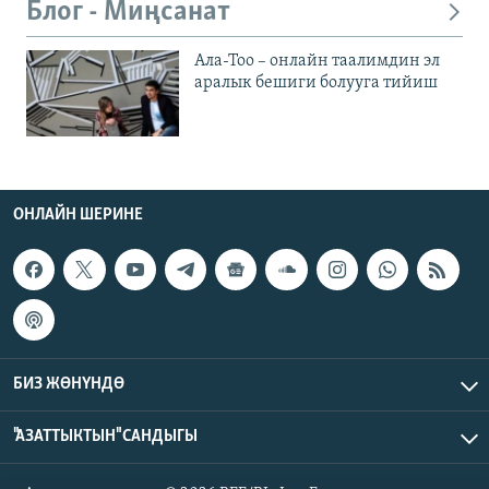
Блог - Миңсанат
Ала-Тоо – онлайн таалимдин эл
аралык бешиги болууга тийиш
ОНЛАЙН ШЕРИНЕ
БИЗ ЖӨНҮНДӨ
"АЗАТТЫКТЫН" САНДЫГЫ