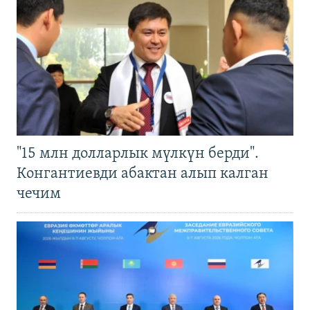
"15 млн долларлык мүлкүн берди".
Конгантиевди абактан алып калган
чечим