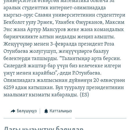
университети өткөргөн математика боюнча эл
ОНЛАЙН ШЕРИНЕ
ЭЖЕ-СИҢДИЛЕР
аралык студенттик интернет-олимпиадада
кыргыз-орус Славян университетинин студенттери
АЗАТТЫК+
Бекболот уулу Эрмек, Уланбек Өмүрканов, Максим
ЫҢГАЙСЫЗ СУРООЛОР
Энс жана Артур Мансуров жеке жана командалык
биринчиликте алтын медалды жеңип алышты.
Жеңүүчүлөр менен 3-февралда президент Роза
ЭЕ/АРнун бардык сайттары
Отунбаева жолугушуп, жеңүүчүлөргө баалуу
белектерди тапшырды. “Талантыңар арта берсин.
Силердей жаштар бар үчүн биз келечекке илгери
үмүт менен карайбыз”,-деди Р.Отунбаева.
Олимпиадага жалпысынан дүйнөнүн 20 өлкөсүнөн
6259 адам катышкан. Бул тууралуу президентинин
маалымат кызматы кабарлады. (ES)
Бөлүшүңүз
Катталыңыз