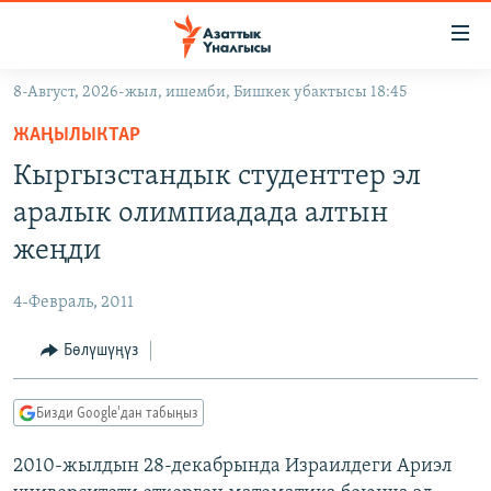
Линктер
Мазмунга
өтүңүз
8-Август, 2026-жыл, ишемби, Бишкек убактысы 18:45
Навигацияга
ЖАҢЫЛЫКТАР
өтүңүз
ЖАҢЫЛЫКТАР
КЫРГЫЗСТАН
Издөөгө
Кыргызстандык студенттер эл
салыңыз
ДҮЙНӨ
КЫРГЫЗСТАН
аралык олимпиадада алтын
УКРАИНА
САЯСАТ
ДҮЙНӨ
жеңди
АТАЙЫН ИЛИКТӨӨ
ЭКОНОМИКА
БОРБОР АЗИЯ
4-Февраль, 2011
ТВ ПРОГРАММАЛАР
МАДАНИЯТ
Бөлүшүңүз
ПОДКАСТ
БҮГҮН АЗАТТЫКТА
ӨЗГӨЧӨ ПИКИР
ЭКСПЕРТТЕР ТАЛДАЙТ
Бизди Google'дан табыңыз
БИЗ ЖАНА ДҮЙНӨ
Русский
2010-жылдын 28-декабрында Израилдеги Ариэл
ДАНИСТЕ