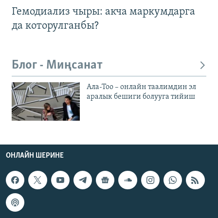
Гемодиализ чыры: акча маркумдарга
да которулганбы?
Блог - Миңсанат
Ала-Тоо – онлайн таалимдин эл
аралык бешиги болууга тийиш
ОНЛАЙН ШЕРИНЕ