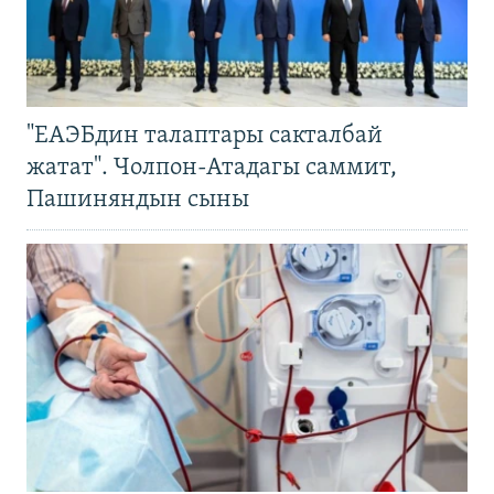
"ЕАЭБдин талаптары сакталбай
жатат". Чолпон-Атадагы саммит,
Пашиняндын сыны