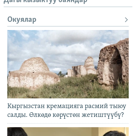
Дагы кызыктуу баяндар
Окуялар
Кыргызстан кремацияга расмий тыюу
салды. Өлкөдө көрүстөн жетиштүүбү?