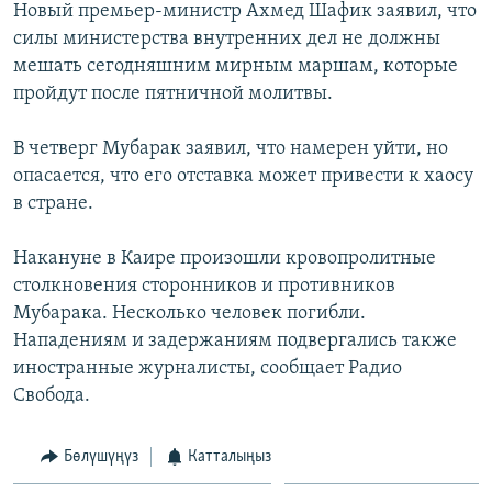
Новый премьер-министр Ахмед Шафик заявил, что
ОНЛАЙН ШЕРИНЕ
ЭЖЕ-СИҢДИЛЕР
силы министерства внутренних дел не должны
АЗАТТЫК+
мешать сегодняшним мирным маршам, которые
пройдут после пятничной молитвы.
ЫҢГАЙСЫЗ СУРООЛОР
В четверг Мубарак заявил, что намерен уйти, но
ЭЕ/АРнун бардык сайттары
опасается, что его отставка может привести к хаосу
в стране.
Накануне в Каире произошли кровопролитные
столкновения сторонников и противников
Мубарака. Несколько человек погибли.
Нападениям и задержаниям подвергались также
иностранные журналисты, сообщает Радио
Свобода.
Бөлүшүңүз
Катталыңыз