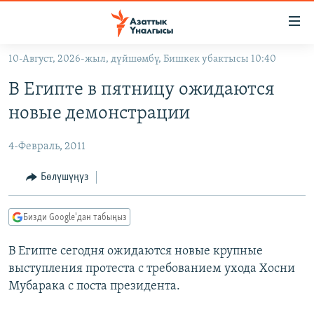
Линктер
Мазмунга
өтүңүз
10-Август, 2026-жыл, дүйшөмбү, Бишкек убактысы 10:40
Навигацияга
ЖАҢЫЛЫКТАР
өтүңүз
В Египте в пятницу ожидаются
КЫРГЫЗСТАН
Издөөгө
новые демонстрации
салыңыз
ДҮЙНӨ
КЫРГЫЗСТАН
4-Февраль, 2011
УКРАИНА
САЯСАТ
ДҮЙНӨ
АТАЙЫН ИЛИКТӨӨ
ЭКОНОМИКА
БОРБОР АЗИЯ
Бөлүшүңүз
ТВ ПРОГРАММАЛАР
МАДАНИЯТ
Бизди Google'дан табыңыз
ПОДКАСТ
БҮГҮН АЗАТТЫКТА
В Египте сегодня ожидаются новые крупные
ӨЗГӨЧӨ ПИКИР
ЭКСПЕРТТЕР ТАЛДАЙТ
выступления протеста с требованием ухода Хосни
БИЗ ЖАНА ДҮЙНӨ
Мубарака с поста президента.
Русский
ДАНИСТЕ