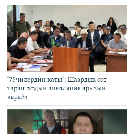
"75чилердин каты": Шаардык сот
тараптардын апелляция арызын
карайт