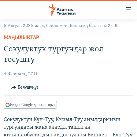
Линктер
Мазмунга
өтүңүз
6-Август, 2026-жыл, бейшемби, Бишкек убактысы 23:30
Навигацияга
ЖАҢЫЛЫКТАР
өтүңүз
ЖАҢЫЛЫКТАР
КЫРГЫЗСТАН
Издөөгө
Сокулуктук тургундар жол
салыңыз
ДҮЙНӨ
КЫРГЫЗСТАН
тосушту
УКРАИНА
САЯСАТ
ДҮЙНӨ
4-Февраль, 2011
АТАЙЫН ИЛИКТӨӨ
ЭКОНОМИКА
БОРБОР АЗИЯ
ТВ ПРОГРАММАЛАР
Бөлүшүңүз
МАДАНИЯТ
ПОДКАСТ
БҮГҮН АЗАТТЫКТА
Бизди Google'дан табыңыз
ӨЗГӨЧӨ ПИКИР
ЭКСПЕРТТЕР ТАЛДАЙТ
Сокулуктун Күн-Туу, Кызыл-Туу айылдарынын
БИЗ ЖАНА ДҮЙНӨ
Русский
тургундары жана аларды ташыган
ДАНИСТЕ
кичиавтобустардын айдоочулары Бишкек – Күн-Туу