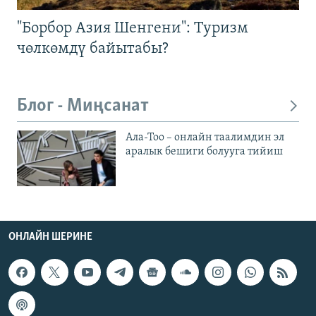
"Борбор Азия Шенгени": Туризм
чөлкөмдү байытабы?
Блог - Миңсанат
Ала-Тоо – онлайн таалимдин эл
аралык бешиги болууга тийиш
ОНЛАЙН ШЕРИНЕ