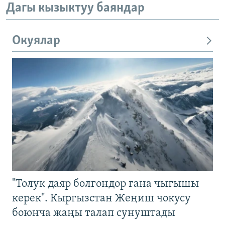
Дагы кызыктуу баяндар
Окуялар
"Толук даяр болгондор гана чыгышы
керек". Кыргызстан Жеңиш чокусу
боюнча жаңы талап сунуштады