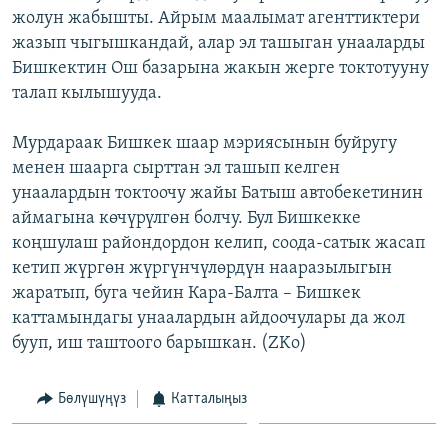
жолун жабышты. Айрым маалымат агенттиктери
ОНЛАЙН ШЕРИНЕ
ЭЖЕ-СИҢДИЛЕР
жазып чыгышкандай, алар эл ташыган унааларды
АЗАТТЫК+
Бишкектин Ош базарына жакын жерге токтотууну
ЫҢГАЙСЫЗ СУРООЛОР
талап кылышууда.
Мурдараак Бишкек шаар мэриясынын буйругу
ЭЕ/АРнун бардык сайттары
менен шаарга сырттан эл ташып келген
унаалардын токтоочу жайы Батыш автобекетинин
аймагына көчүрүлгөн болчу. Бул Бишкекке
коңшулаш райондордон келип, соода-сатык жасап
кетип жүргөн жүргүнчүлөрдүн нааразылыгын
жаратып, буга чейин Кара-Балта – Бишкек
каттамындагы унаалардын айдоочулары да жол
бууп, иш таштоого барышкан. (ZKo)
Бөлүшүңүз
Катталыңыз