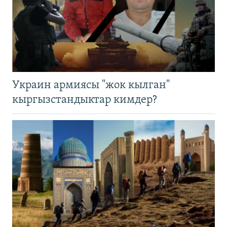
Украин армиясы "жок кылган"
кыргызстандыктар кимдер?