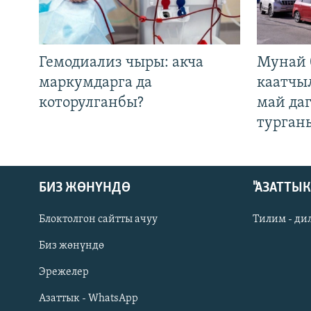
Гемодиализ чыры: акча
Мунай 
маркумдарга да
каатчы
которулганбы?
май да
турган
БИЗ ЖӨНҮНДӨ
"АЗАТТЫ
Блоктолгон сайтты ачуу
Тилим - ди
Биз жөнүндө
Русский
Эрежелер
Азаттык - WhatsApp
ОНЛАЙН ШЕРИНЕ