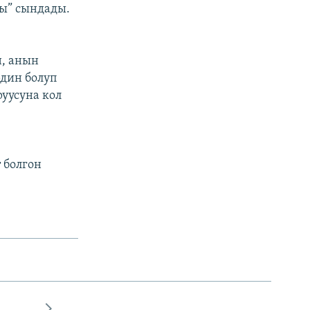
ды” сындады.
н, анын
рдин болуп
руусуна кол
 болгон