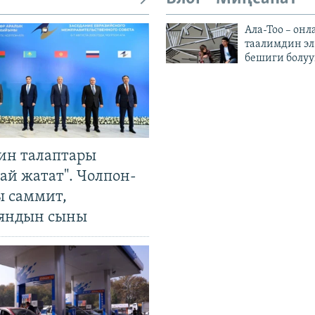
Ала-Тоо – онл
таалимдин эл
бешиги болуу
ин талаптары
ай жатат". Чолпон-
ы саммит,
яндын сыны