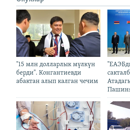
"15 млн долларлык мүлкүн
"ЕАЭБд
берди". Конгантиевди
сакталб
абактан алып калган чечим
Атадаг
Пашин