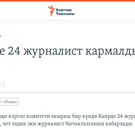
Р
е 24 журналист кармалд
з
ан табыңыз
ди коргоо комитети акыркы бир күндө Каирде 24 жур
 чет элдик эки журналист бычакталганын кабарлады.