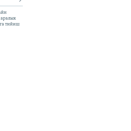
айн
 аралык
га тийиш