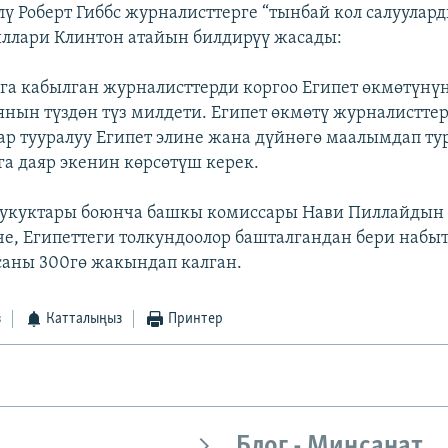
лү Роберт Гиббс журналисттерге “тынбай кол салуулар
ллари Клинтон атайын билдирүү жасады:
рга кабылган журналисттерди коргоо Египет өкмөтүнү
нын түздөн түз милдети. Египет өкмөтү журналистте
ар тууралуу Египет элине жана дүйнөгө маалымдап ту
а даяр экенин көрсөтүш керек.
 укуктары боюнча башкы комиссары Нави Пиллайдын
, Египеттеги толкундоолор башталгандан бери набыт
аны 300гө жакындап калган.
з
Катталыңыз
Принтер
Блог - Миңсанат