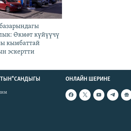
базарындагы
лык: Өкмөт күйүүчү
гы кымбаттай
ын эскертти
КТЫН" САНДЫГЫ
ОНЛАЙН ШЕРИНЕ
лим