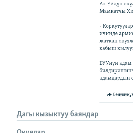
ЭЖЕ-СИҢДИЛЕР
Ак Үйдүн өкү
Мамкатчы Хи
АЗАТТЫК+
ЫҢГАЙСЫЗ СУРООЛОР
- Коркутуула
ичинде армия
жаткан окуял
кабыш кылууг
БУУнун адам
билдиришинче
адамдардын с
Бөлүшүңү
Дагы кызыктуу баяндар
Окуялар