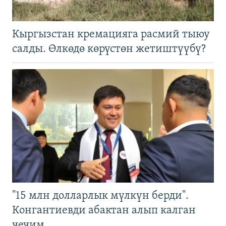
Кыргызстан кремацияга расмий тыюу
салды. Өлкөдө көрүстөн жетиштүүбү?
"15 млн долларлык мүлкүн берди".
Конгантиевди абактан алып калган
чечим