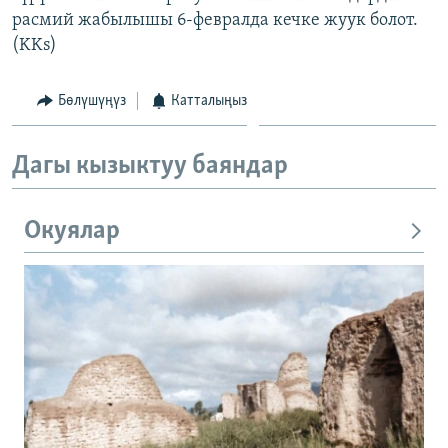
расмий жабылышы 6-февралда кечке жуук болот.
(KKs)
Бөлүшүңүз
Катталыңыз
Дагы кызыктуу баяндар
Окуялар