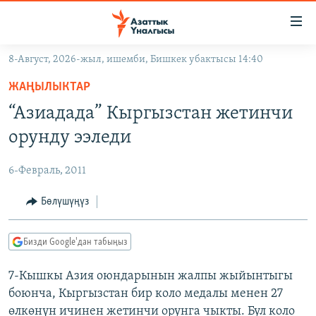
Линктер
Мазмунга
өтүңүз
8-Август, 2026-жыл, ишемби, Бишкек убактысы 14:40
Навигацияга
ЖАҢЫЛЫКТАР
өтүңүз
ЖАҢЫЛЫКТАР
КЫРГЫЗСТАН
Издөөгө
“Азиадада” Кыргызстан жетинчи
салыңыз
ДҮЙНӨ
КЫРГЫЗСТАН
орунду ээледи
УКРАИНА
САЯСАТ
ДҮЙНӨ
6-Февраль, 2011
АТАЙЫН ИЛИКТӨӨ
ЭКОНОМИКА
БОРБОР АЗИЯ
ТВ ПРОГРАММАЛАР
Бөлүшүңүз
МАДАНИЯТ
ПОДКАСТ
БҮГҮН АЗАТТЫКТА
Бизди Google'дан табыңыз
ӨЗГӨЧӨ ПИКИР
ЭКСПЕРТТЕР ТАЛДАЙТ
7-Кышкы Азия оюндарынын жалпы жыйынтыгы
БИЗ ЖАНА ДҮЙНӨ
Русский
боюнча, Кыргызстан бир коло медалы менен 27
ДАНИСТЕ
өлкөнүн ичинен жетинчи орунга чыкты. Бул коло