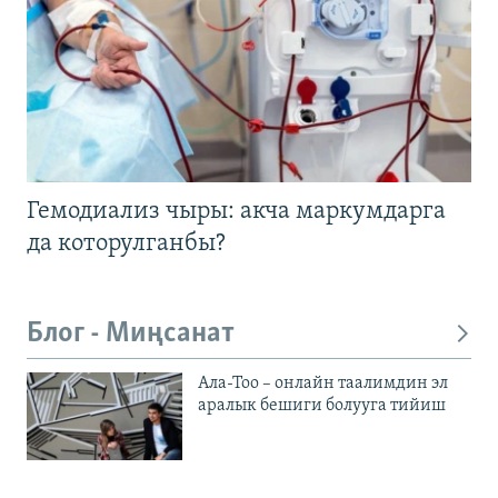
Гемодиализ чыры: акча маркумдарга
да которулганбы?
Блог - Миңсанат
Ала-Тоо – онлайн таалимдин эл
аралык бешиги болууга тийиш