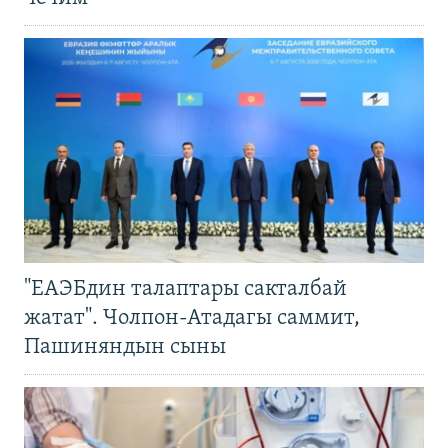
"ЕАЭБдин талаптары сакталбай
жатат". Чолпон-Атадагы саммит,
Пашиняндын сыны