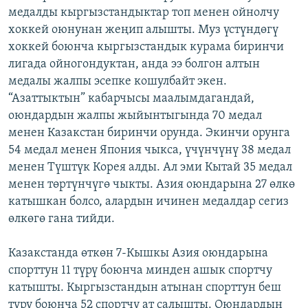
медалды кыргызстандыктар топ менен ойнолчу
ОНЛАЙН ШЕРИНЕ
ЭЖЕ-СИҢДИЛЕР
хоккей оюнунан жеңип алышты. Муз үстүндөгү
АЗАТТЫК+
хоккей боюнча кыргызстандык курама биринчи
ЫҢГАЙСЫЗ СУРООЛОР
лигада ойногондуктан, анда ээ болгон алтын
медалы жалпы эсепке кошулбайт экен.
“Азаттыктын” кабарчысы маалымдагандай,
ЭЕ/АРнун бардык сайттары
оюндардын жалпы жыйынтыгында 70 медал
менен Казакстан биринчи орунда. Экинчи орунга
54 медал менен Япония чыкса, үчүнчүнү 38 медал
менен Түштүк Корея алды. Ал эми Кытай 35 медал
менен төртүнчүгө чыкты. Азия оюндарына 27 өлкө
катышкан болсо, алардын ичинен медалдар сегиз
өлкөгө гана тийди.
Казакстанда өткөн 7-Кышкы Азия оюндарына
спорттун 11 түрү боюнча минден ашык спортчу
катышты. Кыргызстандын атынан спорттун беш
түрү боюнча 52 спортчу ат салышты. Оюндардын