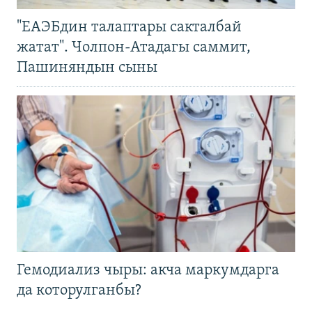
"ЕАЭБдин талаптары сакталбай
жатат". Чолпон-Атадагы саммит,
Пашиняндын сыны
Гемодиализ чыры: акча маркумдарга
да которулганбы?