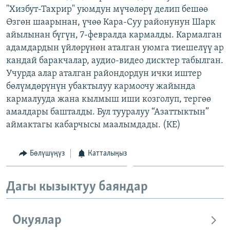
"Хизбут-Тахрир" уюмдун мүчөлөрү делип бешөө
ОНЛАЙН ШЕРИНЕ
ЭЖЕ-СИҢДИЛЕР
Өзгөн шаарынан, үчөө Кара-Суу районунун Шарк
АЗАТТЫК+
айылынан бүгүн, 7-февралда кармалды. Кармалган
ЫҢГАЙСЫЗ СУРООЛОР
адамдардын үйлөрүнөн аталган уюмга тиешелүү ар
кандай баракчалар, аудио-видео дисктер табылган.
Учурда алар аталган райондордун ички иштер
ЭЕ/АРнун бардык сайттары
бөлүмдөрүнүн убактылуу кармоочу жайында
кармалууда жана кылмыш иши козголуп, тергөө
амалдары башталды. Бул тууралуу “Азаттыктын”
аймактагы кабарчысы маалымдады. (КЕ)
Бөлүшүңүз
Катталыңыз
Дагы кызыктуу баяндар
Окуялар