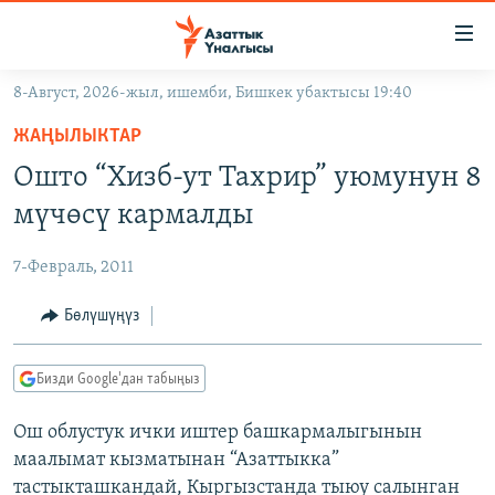
Линктер
Мазмунга
өтүңүз
8-Август, 2026-жыл, ишемби, Бишкек убактысы 19:40
Навигацияга
ЖАҢЫЛЫКТАР
өтүңүз
ЖАҢЫЛЫКТАР
КЫРГЫЗСТАН
Издөөгө
Ошто “Хизб-ут Тахрир” уюмунун 8
салыңыз
ДҮЙНӨ
КЫРГЫЗСТАН
мүчөсү кармалды
УКРАИНА
САЯСАТ
ДҮЙНӨ
7-Февраль, 2011
АТАЙЫН ИЛИКТӨӨ
ЭКОНОМИКА
БОРБОР АЗИЯ
ТВ ПРОГРАММАЛАР
Бөлүшүңүз
МАДАНИЯТ
ПОДКАСТ
БҮГҮН АЗАТТЫКТА
Бизди Google'дан табыңыз
ӨЗГӨЧӨ ПИКИР
ЭКСПЕРТТЕР ТАЛДАЙТ
Ош облустук ички иштер башкармалыгынын
БИЗ ЖАНА ДҮЙНӨ
Русский
маалымат кызматынан “Азаттыкка”
ДАНИСТЕ
тастыкташкандай, Кыргызстанда тыюу салынган