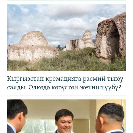
Кыргызстан кремацияга расмий тыюу
салды. Өлкөдө көрүстөн жетиштүүбү?