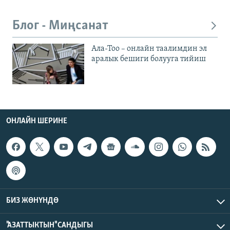
Блог - Миңсанат
Ала-Тоо – онлайн таалимдин эл
аралык бешиги болууга тийиш
ОНЛАЙН ШЕРИНЕ
БИЗ ЖӨНҮНДӨ
"АЗАТТЫКТЫН" САНДЫГЫ