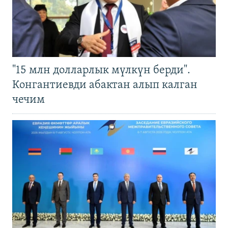
"15 млн долларлык мүлкүн берди".
Конгантиевди абактан алып калган
чечим