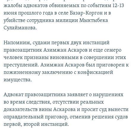
ОНЛАЙН ШЕРИНЕ
жалобы адвокатов обвиняемых по событиям 12-13
ЭЖЕ-СИҢДИЛЕР
июня прошлого года в селе Базар-Коргон и в
АЗАТТЫК+
убийстве сотрудника милиции Мыктыбека
ЫҢГАЙСЫЗ СУРООЛОР
Сулайманова.
Напомним, судами первых двух инстанций
ЭЕ/АРнун бардык сайттары
правозащитник Азимжан Аскаров и еще семеро
человек признаны виновными в совершении этих
преступлений. Азимжан Аскаров был приговорен к
пожизненному заключению с конфискацией
имущества.
Адвокат правозащитника заявляет о нарушениях
во время следствия, отсутствии реальных
доказательств вины Аскарова и просит суд вынести
оправдательный приговор, отменив решения судов
первой, второй инстанций.