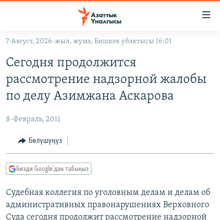
Линктер
Мазмунга
өтүңүз
7-Август, 2026-жыл, жума, Бишкек убактысы 16:01
Навигацияга
ЖАҢЫЛЫКТАР
өтүңүз
Сегодня продолжится
КЫРГЫЗСТАН
Издөөгө
рассмотрение надзорной жалобы
салыңыз
ДҮЙНӨ
КЫРГЫЗСТАН
по делу Азимжана Аскарова
УКРАИНА
САЯСАТ
ДҮЙНӨ
8-Февраль, 2011
АТАЙЫН ИЛИКТӨӨ
ЭКОНОМИКА
БОРБОР АЗИЯ
ТВ ПРОГРАММАЛАР
Бөлүшүңүз
МАДАНИЯТ
ПОДКАСТ
БҮГҮН АЗАТТЫКТА
Бизди Google'дан табыңыз
ӨЗГӨЧӨ ПИКИР
ЭКСПЕРТТЕР ТАЛДАЙТ
Судебная коллегия по уголовным делам и делам об
БИЗ ЖАНА ДҮЙНӨ
Русский
административных правонарушениях Верховного
ДАНИСТЕ
Суда сегодня продолжит рассмотрение надзорной