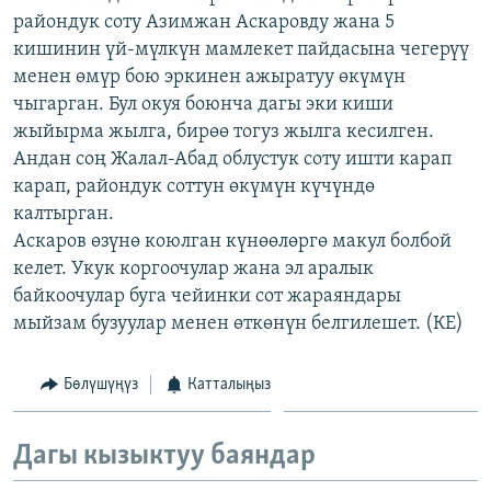
райондук соту Азимжан Аскаровду жана 5
кишинин үй-мүлкүн мамлекет пайдасына чегерүү
менен өмүр бою эркинен ажыратуу өкүмүн
чыгарган. Бул окуя боюнча дагы эки киши
жыйырма жылга, бирөө тогуз жылга кесилген.
Андан соң Жалал-Абад облустук соту ишти карап
карап, райондук соттун өкүмүн күчүндө
калтырган.
Аскаров өзүнө коюлган күнөөлөргө макул болбой
келет. Укук коргоочулар жана эл аралык
байкоочулар буга чейинки сот жараяндары
мыйзам бузуулар менен өткөнүн белгилешет. (КЕ)
Бөлүшүңүз
Катталыңыз
Дагы кызыктуу баяндар