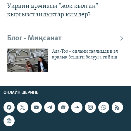
Украин армиясы "жок кылган"
кыргызстандыктар кимдер?
Блог - Миңсанат
Ала-Тоо – онлайн таалимдин эл
аралык бешиги болууга тийиш
ОНЛАЙН ШЕРИНЕ