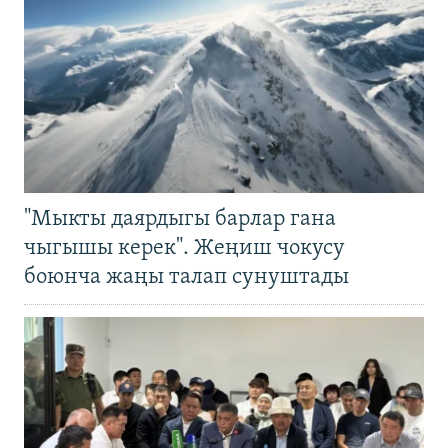
"Мыкты даярдыгы барлар гана
чыгышы керек". Жеңиш чокусу
боюнча жаңы талап сунуштады