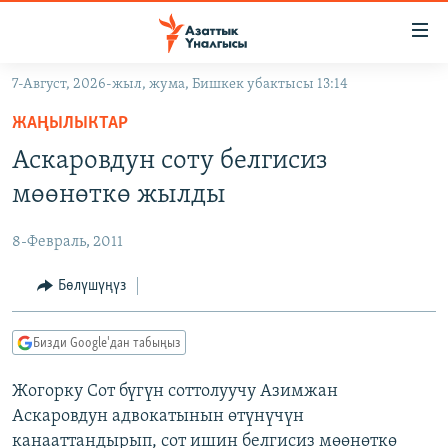
Линктер
Мазмунга
өтүңүз
7-Август, 2026-жыл, жума, Бишкек убактысы 13:14
Навигацияга
ЖАҢЫЛЫКТАР
өтүңүз
ЖАҢЫЛЫКТАР
КЫРГЫЗСТАН
Издөөгө
Аскаровдун соту белгисиз
салыңыз
ДҮЙНӨ
КЫРГЫЗСТАН
мөөнөткө жылды
УКРАИНА
САЯСАТ
ДҮЙНӨ
8-Февраль, 2011
АТАЙЫН ИЛИКТӨӨ
ЭКОНОМИКА
БОРБОР АЗИЯ
ТВ ПРОГРАММАЛАР
Бөлүшүңүз
МАДАНИЯТ
ПОДКАСТ
БҮГҮН АЗАТТЫКТА
Бизди Google'дан табыңыз
ӨЗГӨЧӨ ПИКИР
ЭКСПЕРТТЕР ТАЛДАЙТ
Жогорку Сот бүгүн соттолуучу Азимжан
БИЗ ЖАНА ДҮЙНӨ
Русский
Аскаровдун адвокатынын өтүнүчүн
ДАНИСТЕ
канааттандырып, сот ишин белгисиз мөөнөткө