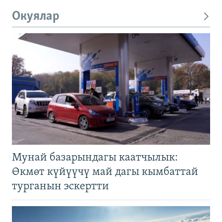
Окуялар
Мунай базарындагы каатчылык:
Өкмөт күйүүчү май дагы кымбаттай
турганын эскертти