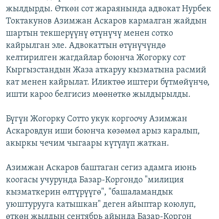
жылдырды. Өткөн сот жараянында адвокат Нурбек
ОНЛАЙН ШЕРИНЕ
ЭЖЕ-СИҢДИЛЕР
Токтакунов Азимжан Аскаров кармалган жайдын
АЗАТТЫК+
шартын текшерүүнү өтүнүчү менен сотко
ЫҢГАЙСЫЗ СУРООЛОР
кайрылган эле. Адвокаттын өтүнүчүндө
келтирилген жагдайлар боюнча Жогорку сот
Кыргызстандын Жаза аткаруу кызматына расмий
ЭЕ/АРнун бардык сайттары
кат менен кайрылат. Иликтөө иштери бүтмөйүнчө,
ишти кароо белгисиз мөөнөткө жылдырылды.
Бүгүн Жогорку Сотто укук коргоочу Азимжан
Аскаровдун иши боюнча көзөмөл арыз каралып,
акыркы чечим чыгаары күтүлүп жаткан.
Азимжан Аскаров баштаган сегиз адамга июнь
коогасы учурунда Базар-Коргондо "милиция
кызматкерин өлтүрүүгө", "башаламандык
уюштурууга катышкан" деген айыптар коюлуп,
өткөн жылдын сентябрь айында Базар-Коргон