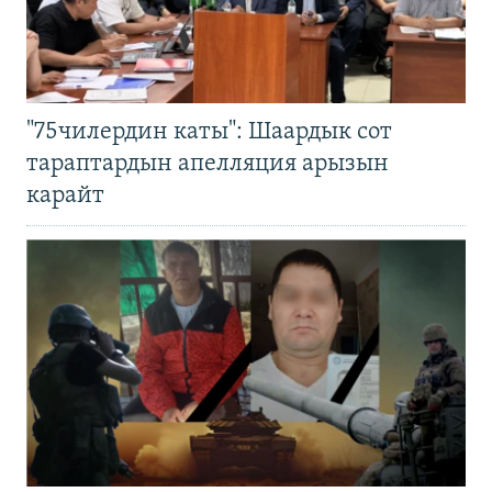
"75чилердин каты": Шаардык сот
тараптардын апелляция арызын
карайт