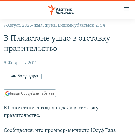
Линктер
Мазмунга
өтүңүз
7-Август, 2026-жыл, жума, Бишкек убактысы 21:14
Навигацияга
ЖАҢЫЛЫКТАР
өтүңүз
В Пакистане ушло в отставку
КЫРГЫЗСТАН
Издөөгө
правительство
салыңыз
ДҮЙНӨ
КЫРГЫЗСТАН
9-Февраль, 2011
УКРАИНА
САЯСАТ
ДҮЙНӨ
АТАЙЫН ИЛИКТӨӨ
ЭКОНОМИКА
БОРБОР АЗИЯ
Бөлүшүңүз
ТВ ПРОГРАММАЛАР
МАДАНИЯТ
Бизди Google'дан табыңыз
ПОДКАСТ
БҮГҮН АЗАТТЫКТА
В Пакистане сегодня подало в отставку
ӨЗГӨЧӨ ПИКИР
ЭКСПЕРТТЕР ТАЛДАЙТ
правительство.
БИЗ ЖАНА ДҮЙНӨ
Русский
ДАНИСТЕ
Сообщается, что премьер-министр Юсуф Раза