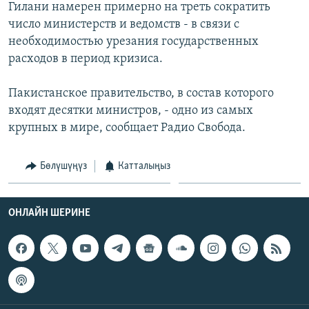
Гилани намерен примерно на треть сократить
ОНЛАЙН ШЕРИНЕ
ЭЖЕ-СИҢДИЛЕР
число министерств и ведомств - в связи с
АЗАТТЫК+
необходимостью урезания государственных
расходов в период кризиса.
ЫҢГАЙСЫЗ СУРООЛОР
Пакистанское правительство, в состав которого
ЭЕ/АРнун бардык сайттары
входят десятки министров, - одно из самых
крупных в мире, сообщает Радио Свобода.
Бөлүшүңүз
Катталыңыз
ОНЛАЙН ШЕРИНЕ