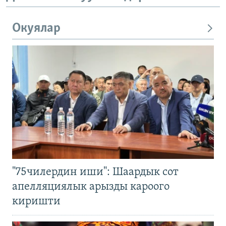
Окуялар
"75чилердин иши": Шаардык сот
апелляциялык арызды кароого
киришти