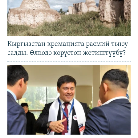
Кыргызстан кремацияга расмий тыюу
салды. Өлкөдө көрүстөн жетиштүүбү?