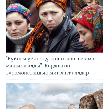
"Күйөөм үйлөндү, жөнөткөн акчама
машина алды". Кордолгон
түркмөнстандык мигрант аялдар