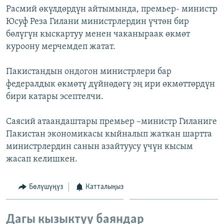
Расмий өкүлдөрдүн айтымында, премьер- министр
ОНЛАЙН ШЕРИНЕ
ЭЖЕ-СИҢДИЛЕР
Юсуф Реза Гилани министрлердин үчтөн бир
АЗАТТЫК+
бөлүгүн кыскартуу менен чаканыраак өкмөт
ЫҢГАЙСЫЗ СУРООЛОР
куроону мерчемдеп жатат.
Пакистандын ондогон министрлери бар
ЭЕ/АРнун бардык сайттары
федералдык өкмөтү дүйнөдөгү эң ири өкмөттөрдүн
бири катары эсептелчи.
Саясий атаандаштары премьер –министр Гиланиге
Пакистан экономикасы кыйналып жаткан шартта
министрлердин санын азайтуусу үчүн кысым
жасап келишкен.
Бөлүшүңүз
Катталыңыз
Дагы кызыктуу баяндар