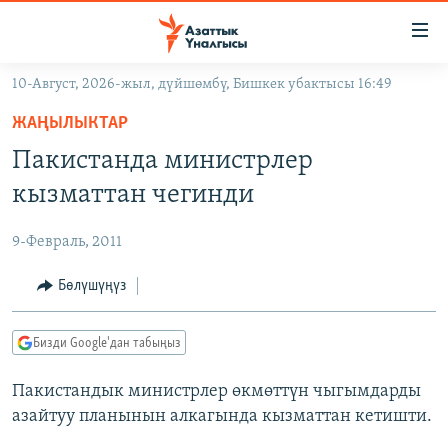
Линктер
Мазмунга
өтүңүз
10-Август, 2026-жыл, дүйшөмбү, Бишкек убактысы 16:49
Навигацияга
ЖАҢЫЛЫКТАР
өтүңүз
ЖАҢЫЛЫКТАР
КЫРГЫЗСТАН
Издөөгө
Пакистанда министрлер
салыңыз
ДҮЙНӨ
КЫРГЫЗСТАН
кызматтан чегинди
УКРАИНА
САЯСАТ
ДҮЙНӨ
9-Февраль, 2011
АТАЙЫН ИЛИКТӨӨ
ЭКОНОМИКА
БОРБОР АЗИЯ
ТВ ПРОГРАММАЛАР
Бөлүшүңүз
МАДАНИЯТ
ПОДКАСТ
БҮГҮН АЗАТТЫКТА
Бизди Google'дан табыңыз
ӨЗГӨЧӨ ПИКИР
ЭКСПЕРТТЕР ТАЛДАЙТ
Пакистандык министрлер өкмөттүн чыгымдарды
БИЗ ЖАНА ДҮЙНӨ
Русский
азайтуу планынын алкагында кызматтан кетишти.
ДАНИСТЕ