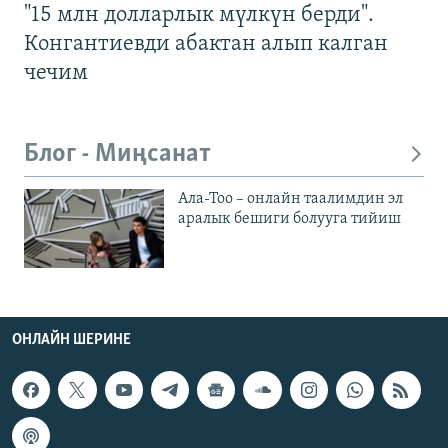
"15 млн долларлык мүлкүн берди".
Конгантиевди абактан алып калган
чечим
Блог - Миңсанат
Ала-Тоо – онлайн таалимдин эл
аралык бешиги болууга тийиш
ОНЛАЙН ШЕРИНЕ