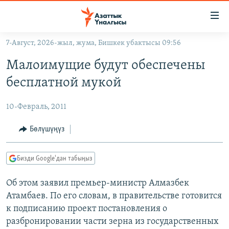
Линктер
Мазмунга
өтүңүз
7-Август, 2026-жыл, жума, Бишкек убактысы 09:56
Навигацияга
ЖАҢЫЛЫКТАР
өтүңүз
Малоимущие будут обеспечены
КЫРГЫЗСТАН
Издөөгө
бесплатной мукой
салыңыз
ДҮЙНӨ
КЫРГЫЗСТАН
10-Февраль, 2011
УКРАИНА
САЯСАТ
ДҮЙНӨ
АТАЙЫН ИЛИКТӨӨ
ЭКОНОМИКА
БОРБОР АЗИЯ
Бөлүшүңүз
ТВ ПРОГРАММАЛАР
МАДАНИЯТ
Бизди Google'дан табыңыз
ПОДКАСТ
БҮГҮН АЗАТТЫКТА
Об этом заявил премьер-министр Алмазбек
ӨЗГӨЧӨ ПИКИР
ЭКСПЕРТТЕР ТАЛДАЙТ
Атамбаев. По его словам, в правительстве готовится
БИЗ ЖАНА ДҮЙНӨ
к подписанию проект постановления о
Русский
ДАНИСТЕ
разбронировании части зерна из государственных