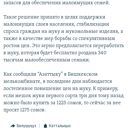
запасов для обеспечения малоимущих семей.
ОНЛАЙН ШЕРИНЕ
ЭЖЕ-СИҢДИЛЕР
АЗАТТЫК+
Такое решение принято в целях поддержки
малоимущих слоев населения, стабилизации
ЫҢГАЙСЫЗ СУРООЛОР
спроса граждан на муку и мукомольные изделия, а
также в качестве мер борьбы со спекулятивным
ЭЕ/АРнун бардык сайттары
ростом цен. Это зерно предполагается переработать
в муку, которая будет бесплатно роздана 340
тысячам малообеспеченным семьям.
Как сообщили “Азаттыку” в Бишкекском
мелькомбинате, в последние дни наблюдается
постепенное повышение цен на муку. К примеру,
если мешок муки первого сорта три дня тому назад
можно было купить за 1225 сомов, то сейчас за нее
просят 1275 сомов.
Бөлүшүңүз
Катталыңыз