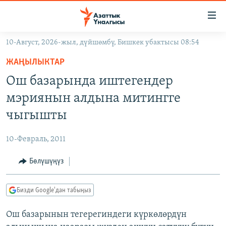
Линктер
Мазмунга
өтүңүз
10-Август, 2026-жыл, дүйшөмбү, Бишкек убактысы 08:54
Навигацияга
ЖАҢЫЛЫКТАР
өтүңүз
ЖАҢЫЛЫКТАР
КЫРГЫЗСТАН
Издөөгө
Ош базарында иштегендер
салыңыз
ДҮЙНӨ
КЫРГЫЗСТАН
мэриянын алдына митингге
УКРАИНА
САЯСАТ
ДҮЙНӨ
чыгышты
АТАЙЫН ИЛИКТӨӨ
ЭКОНОМИКА
БОРБОР АЗИЯ
10-Февраль, 2011
ТВ ПРОГРАММАЛАР
МАДАНИЯТ
Бөлүшүңүз
ПОДКАСТ
БҮГҮН АЗАТТЫКТА
ӨЗГӨЧӨ ПИКИР
ЭКСПЕРТТЕР ТАЛДАЙТ
Бизди Google'дан табыңыз
БИЗ ЖАНА ДҮЙНӨ
Русский
Ош базарынын тегерегиндеги күркөлөрдүн
ДАНИСТЕ