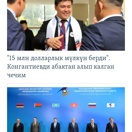
"15 млн долларлык мүлкүн берди".
Конгантиевди абактан алып калган
чечим