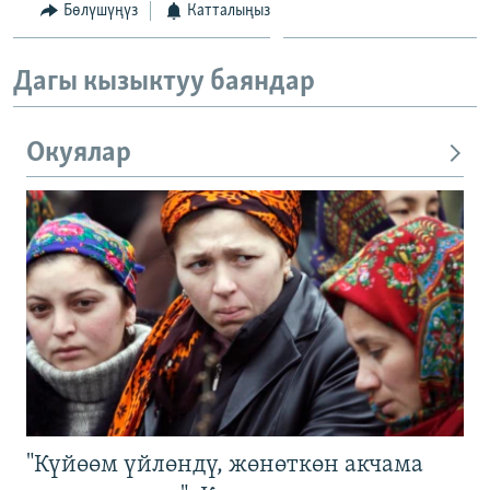
Бөлүшүңүз
Катталыңыз
Дагы кызыктуу баяндар
Окуялар
"Күйөөм үйлөндү, жөнөткөн акчама