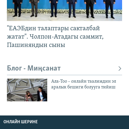
"ЕАЭБдин талаптары сакталбай
жатат". Чолпон-Атадагы саммит,
Пашиняндын сыны
Блог - Миңсанат
Ала-Тоо – онлайн таалимдин эл
аралык бешиги болууга тийиш
ОНЛАЙН ШЕРИНЕ