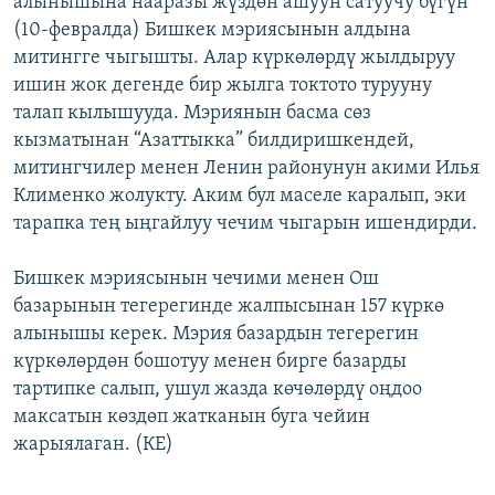
алынышына нааразы жүздөн ашуун сатуучу бүгүн
ОНЛАЙН ШЕРИНЕ
ЭЖЕ-СИҢДИЛЕР
(10-февралда) Бишкек мэриясынын алдына
митингге чыгышты. Алар күркөлөрдү жылдыруу
АЗАТТЫК+
ишин жок дегенде бир жылга токтото турууну
ЫҢГАЙСЫЗ СУРООЛОР
талап кылышууда. Мэриянын басма сөз
кызматынан “Азаттыкка” билдиришкендей,
митингчилер менен Ленин районунун акими Илья
ЭЕ/АРнун бардык сайттары
Клименко жолукту. Аким бул маселе каралып, эки
тарапка тең ыңгайлуу чечим чыгарын ишендирди.
Бишкек мэриясынын чечими менен Ош
базарынын тегерегинде жалпысынан 157 күркө
алынышы керек. Мэрия базардын тегерегин
күркөлөрдөн бошотуу менен бирге базарды
тартипке салып, ушул жазда көчөлөрдү оңдоо
максатын көздөп жатканын буга чейин
жарыялаган. (КЕ)