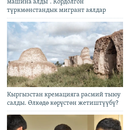
машина алды". Кордолгон
түркмөнстандык мигрант аялдар
Кыргызстан кремацияга расмий тыюу
салды. Өлкөдө көрүстөн жетиштүүбү?