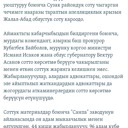
уюштуруу боюнча Сузак райондук соту чыгарган
ОНЛАЙН ШЕРИНЕ
ЭЖЕ-СИҢДИЛЕР
чечимге нааразы тараптын апелляциялык арызын
АЗАТТЫК+
Жалал-Абад облустук соту кароодо.
ЫҢГАЙСЫЗ СУРООЛОР
Аймактагы кабарчыбыздын билдиргени боюнча,
мурдагы комендант, азыркы баш прокурор
ЭЕ/АРнун бардык сайттары
Кубатбек Байболов, мурунку коргоо министри
Исмаил Исаков жана облус губернатору Бектур
Асанов сотто көрсөтмө берүүгө чакырылганы
менен өткөн соттук жарянга келишкен эмес.
Жабырлануучулар, алардын адвокаттары, ошондой
эле айыпталып жаткандардын адвокаттары да
жогорудагы аткаминерлердин сотто көрсөтмө
берүүсүн өтүнүшүүдө.
Соттук материалдар боюнча "Санпа" заводунун
айланасында он адам мыкаачылык менен
өлтүрүлгөн, 44 киши жабырлануучу, 96 адам күбө