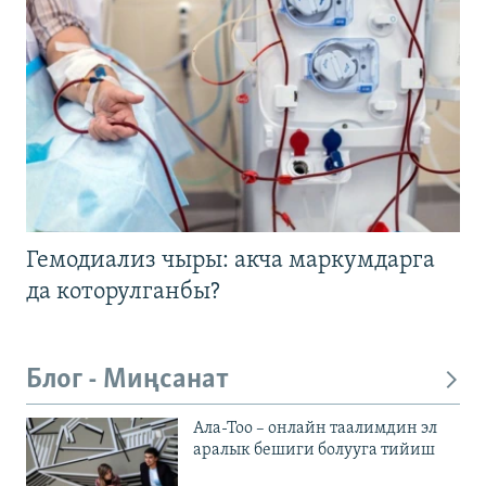
Гемодиализ чыры: акча маркумдарга
да которулганбы?
Блог - Миңсанат
Ала-Тоо – онлайн таалимдин эл
аралык бешиги болууга тийиш