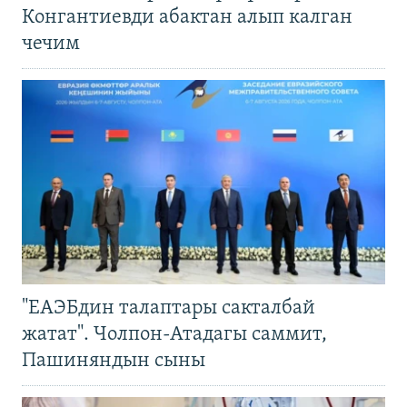
Конгантиевди абактан алып калган
чечим
"ЕАЭБдин талаптары сакталбай
жатат". Чолпон-Атадагы саммит,
Пашиняндын сыны