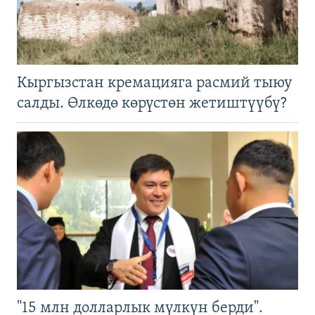
Кыргызстан кремацияга расмий тыюу
салды. Өлкөдө көрүстөн жетиштүүбү?
"15 млн долларлык мүлкүн берди".