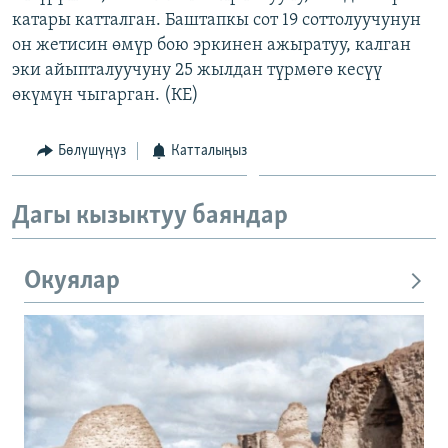
катары катталган. Баштапкы сот 19 соттолуучунун
он жетисин өмүр бою эркинен ажыратуу, калган
эки айыпталуучуну 25 жылдан түрмөгө кесүү
өкүмүн чыгарган. (КЕ)
Бөлүшүңүз
Катталыңыз
Дагы кызыктуу баяндар
Окуялар