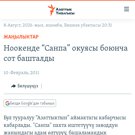
Линктер
Мазмунга
өтүңүз
8-Август, 2026-жыл, ишемби, Бишкек убактысы 20:31
Навигацияга
ЖАҢЫЛЫКТАР
өтүңүз
ЖАҢЫЛЫКТАР
КЫРГЫЗСТАН
Издөөгө
Ноокенде “Санпа” окуясы боюнча
салыңыз
ДҮЙНӨ
КЫРГЫЗСТАН
сот башталды
УКРАИНА
САЯСАТ
ДҮЙНӨ
10-Февраль, 2011
АТАЙЫН ИЛИКТӨӨ
ЭКОНОМИКА
БОРБОР АЗИЯ
ТВ ПРОГРАММАЛАР
Бөлүшүңүз
МАДАНИЯТ
ПОДКАСТ
БҮГҮН АЗАТТЫКТА
Бизди Google'дан табыңыз
ӨЗГӨЧӨ ПИКИР
ЭКСПЕРТТЕР ТАЛДАЙТ
Бул тууралуу “Азаттыктын” аймактагы кабарчысы
БИЗ ЖАНА ДҮЙНӨ
Русский
кабарлады. "Санпа" пахта иштетүүчү заводдун
ДАНИСТЕ
жанындагы адам өлтүрүү, башаламандык