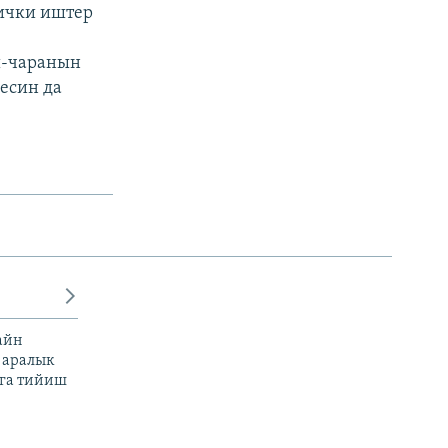
 ички иштер
ш-чаранын
есин да
айн
 аралык
га тийиш