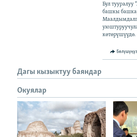
ЭЖЕ-СИҢДИЛЕР
Бул тууралуу
башкы башка
АЗАТТЫК+
Маалдымдалг
ЫҢГАЙСЫЗ СУРООЛОР
уюштуруучула
көтөрүшүүдө.
Бөлүшүңү
Дагы кызыктуу баяндар
Окуялар