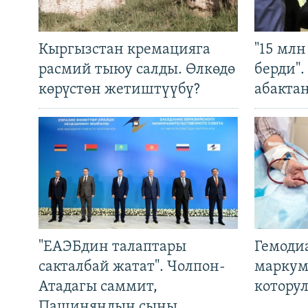
Кыргызстан кремацияга
"15 мл
расмий тыюу салды. Өлкөдө
берди"
көрүстөн жетиштүүбү?
абакта
"ЕАЭБдин талаптары
Гемоди
сакталбай жатат". Чолпон-
маркум
Атадагы саммит,
котору
Пашиняндын сыны