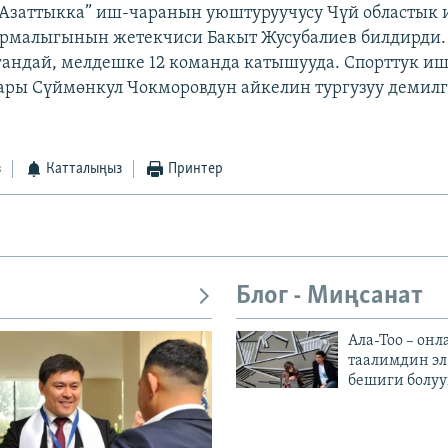
 “Азаттыкка” иш-чаранын уюштуруучусу Чүй областык
рмалыгынын жетекчиси Бакыт Жусубалиев билдирди.
андай, мелдешке 12 команда катышууда. Спорттук и
ры Сүймөнкул Чокморовдун айкелин тургузуу демилг
з
Катталыңыз
Принтер
Блог - Миңсанат
Ала-Тоо – онл
таалимдин эл
бешиги болуу