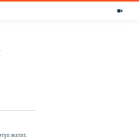
п
түп жатат.