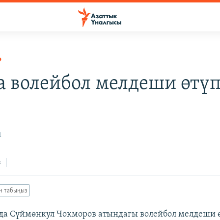
Р
а волейбол мелдеши өтү
1
з
ан табыңыз
а Сүймөнкул Чокморов атындагы волейбол мелдеши ө