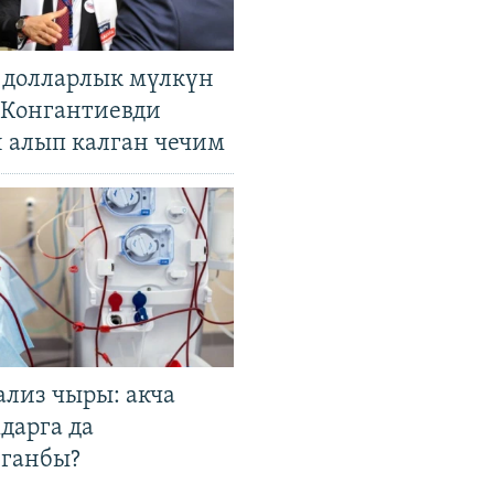
н долларлык мүлкүн
. Конгантиевди
н алып калган чечим
ализ чыры: акча
дарга да
лганбы?