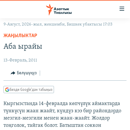
Линктер
Мазмунга
өтүңүз
9-Август, 2026-жыл, жекшемби, Бишкек убактысы 17:03
Навигацияга
ЖАҢЫЛЫКТАР
өтүңүз
ЖАҢЫЛЫКТАР
КЫРГЫЗСТАН
Издөөгө
Аба ырайы
салыңыз
ДҮЙНӨ
КЫРГЫЗСТАН
13-Февраль, 2011
УКРАИНА
САЯСАТ
ДҮЙНӨ
АТАЙЫН ИЛИКТӨӨ
ЭКОНОМИКА
БОРБОР АЗИЯ
Бөлүшүңүз
ТВ ПРОГРАММАЛАР
МАДАНИЯТ
Бизди Google'дан табыңыз
ПОДКАСТ
БҮГҮН АЗАТТЫКТА
Кыргызстанда 14-февралда көпчүлүк аймактарда
ӨЗГӨЧӨ ПИКИР
ЭКСПЕРТТЕР ТАЛДАЙТ
түнкүсүн жаан жаайт, күндүз кээ бир райондордо
БИЗ ЖАНА ДҮЙНӨ
мезгил-мезгили менен жаан-жаайт. Жолдор
Русский
тоңголок, тайгак болот. Батыштан соккон
ДАНИСТЕ