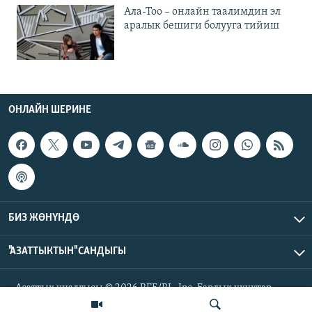
Ала-Тоо – онлайн таалимдин эл
аралык бешиги болууга тийиш
ОНЛАЙН ШЕРИНЕ
БИЗ ЖӨНҮНДӨ
"АЗАТТЫКТЫН" САНДЫГЫ
Азаттык үналгысы © 2026 RFE/RL, Inc. Бардык укуктар
корголгон.