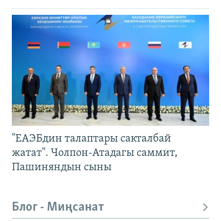
"ЕАЭБдин талаптары сакталбай
жатат". Чолпон-Атадагы саммит,
Пашиняндын сыны
Блог - Миңсанат