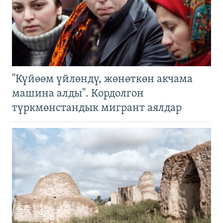
"Күйөөм үйлөндү, жөнөткөн акчама
машина алды". Кордолгон
түркмөнстандык мигрант аялдар