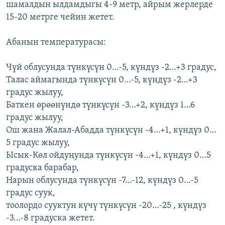
шамалдын ылдамдыгы 4-9 метр, айрым жерлерде
ОНЛАЙН ШЕРИНЕ
ЭЖЕ-СИҢДИЛЕР
15-20 метрге чейин жетет.
АЗАТТЫК+
Абанын температурасы:
ЫҢГАЙСЫЗ СУРООЛОР
Чүй облусунда түнкүсүн 0…-5, күндүз -2…+3 градус,
ЭЕ/АРнун бардык сайттары
Талас аймагында түнкүсүн 0…-5, күндүз -2…+3
градус жылуу,
Баткен өрөөнүндө түнкүсүн -3…+2, күндүз 1…6
градус жылуу,
Ош жана Жалал-Абадда түнкүсүн -4…+1, күндүз 0…
5 градус жылуу,
Ысык-Көл ойдуңунда түнкүсүн -4…+1, күндүз 0…5
градуска барабар,
Нарын облусунда түнкүсүн -7…-12, күндүз 0…-5
градус суук,
тоолордо сууктун күчү түнкүсүн -20…-25 , күндүз
-3…-8 градуска жетет.