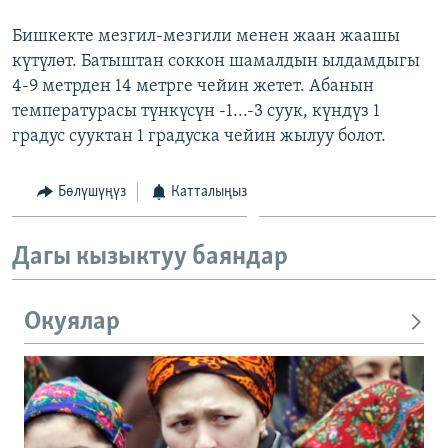
Бишкекте мезгил-мезгили менен жаан жаашы
күтүлөт. Батыштан соккон шамалдын ылдамдыгы
4-9 метрден 14 метрге чейин жетет. Абанын
температурасы түнкүсүн -1...-3 суук, күндүз 1
градус сууктан 1 градуска чейин жылуу болот.
Бөлүшүңүз
Катталыңыз
Дагы кызыктуу баяндар
Окуялар