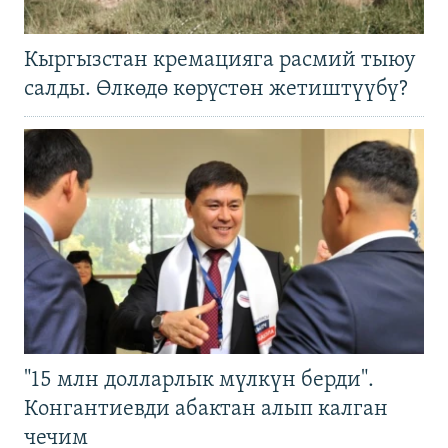
Кыргызстан кремацияга расмий тыюу
салды. Өлкөдө көрүстөн жетиштүүбү?
"15 млн долларлык мүлкүн берди".
Конгантиевди абактан алып калган
чечим