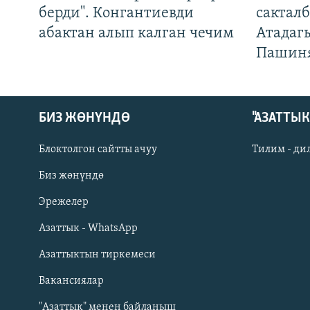
берди". Конгантиевди
сакталб
абактан алып калган чечим
Атадаг
Пашин
БИЗ ЖӨНҮНДӨ
"АЗАТТЫ
Блоктолгон сайтты ачуу
Тилим - ди
Биз жөнүндө
Русский
Эрежелер
Азаттык - WhatsApp
ОНЛАЙН ШЕРИНЕ
Азаттыктын тиркемеси
Вакансиялар
"Азаттык" менен байланыш