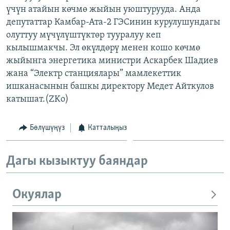
үчүн атайын көчмө жыйын уюштурууда. Анда
ОНЛАЙН ШЕРИНЕ
ЭЖЕ-СИҢДИЛЕР
депутаттар Камбар-Ата-2 ГЭСинин курулушундагы
АЗАТТЫК+
олуттуу мүчүлүштүктөр тууралуу кеп
ЫҢГАЙСЫЗ СУРООЛОР
кылышмакчы. Эл өкүлдөрү менен кошо көчмө
жыйынга энергетика министри Аскарбек Шадиев
жана “Электр станциялары” мамлекеттик
ЭЕ/АРнун бардык сайттары
ишканасынын башкы директору Медет Айткулов
катышат.(ZKo)
Бөлүшүңүз
Катталыңыз
Дагы кызыктуу баяндар
Окуялар