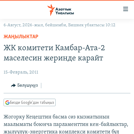
Линктер
Мазмунга
өтүңүз
6-Август, 2026-жыл, бейшемби, Бишкек убактысы 10:12
Навигацияга
ЖАҢЫЛЫКТАР
өтүңүз
ЖАҢЫЛЫКТАР
КЫРГЫЗСТАН
Издөөгө
ЖК комитети Камбар-Ата-2
салыңыз
ДҮЙНӨ
КЫРГЫЗСТАН
маселесин жеринде карайт
УКРАИНА
САЯСАТ
ДҮЙНӨ
15-Февраль, 2011
АТАЙЫН ИЛИКТӨӨ
ЭКОНОМИКА
БОРБОР АЗИЯ
ТВ ПРОГРАММАЛАР
Бөлүшүңүз
МАДАНИЯТ
ПОДКАСТ
БҮГҮН АЗАТТЫКТА
Бизди Google'дан табыңыз
ӨЗГӨЧӨ ПИКИР
ЭКСПЕРТТЕР ТАЛДАЙТ
Жогорку Кеңештин басма сөз кызматынын
БИЗ ЖАНА ДҮЙНӨ
Русский
маалыматы боюнча парламенттин кен-байлыктар,
ДАНИСТЕ
жылуулук-энергетика комплекси комитети бул