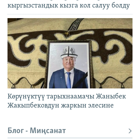
кыргызстандык кызга кол салуу болду
Көрүнүктүү тарыхнаамачы Жаныбек
Жакыпбековдун жаркын элесине
Блог - Миңсанат