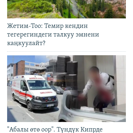
Жетим-Тоо: Темир кендин
тегерегиндеги талкуу эмнени
каңкуулайт?
"Абалы өтө оор". Түндүк Кипрде