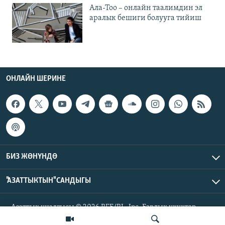
Ала-Тоо – онлайн таалимдин эл
аралык бешиги болууга тийиш
ОНЛАЙН ШЕРИНЕ
БИЗ ЖӨНҮНДӨ
"АЗАТТЫКТЫН" САНДЫГЫ
Азаттык үналгысы © 2026 RFE/RL, Inc. Бардык укуктар
корголгон.