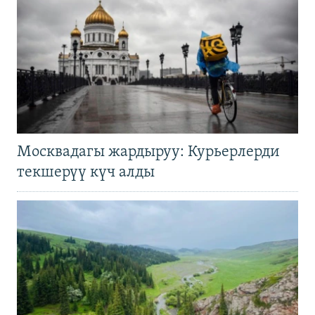
Москвадагы жардыруу: Курьерлерди
текшерүү күч алды