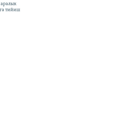
 аралык
га тийиш