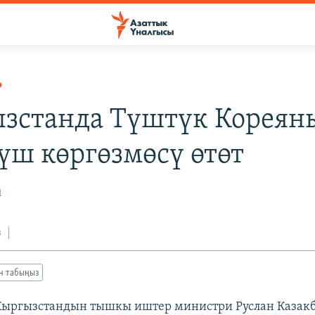
Р
зстанда Түштүк Кореян
үш көргөзмөсү өтөт
1
з
ан табыңыз
Кыргызстандын тышкы иштер министри Руслан Казак