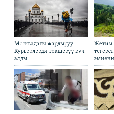
Москвадагы жардыруу:
Жетим-
Курьерлерди текшерүү күч
тегере
алды
эмнени