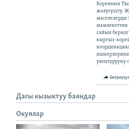
ЭЖЕ-СИҢДИЛЕР
Кореянын Ты
жолугушту. Ж
АЗАТТЫК+
маселелерди 
ЫҢГАЙСЫЗ СУРООЛОР
мамлекеттик 
сайын берилг
кыргыз-корей
координациял
ишкерлерини
уюштурууну с
Бөлүшүңү
Дагы кызыктуу баяндар
Окуялар