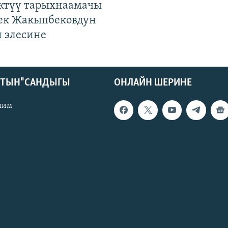
ктүү тарыхнаамачы
к Жакыпбековдун
 элесине
КТЫН" САНДЫГЫ
ОНЛАЙН ШЕРИНЕ
лим