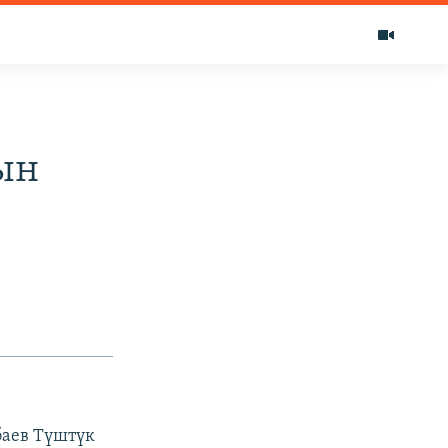
ын
баев Түштүк