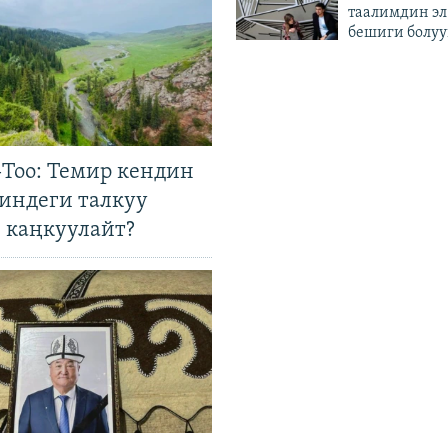
таалимдин эл
бешиги болуу
Тоо: Темир кендин
гиндеги талкуу
 каңкуулайт?