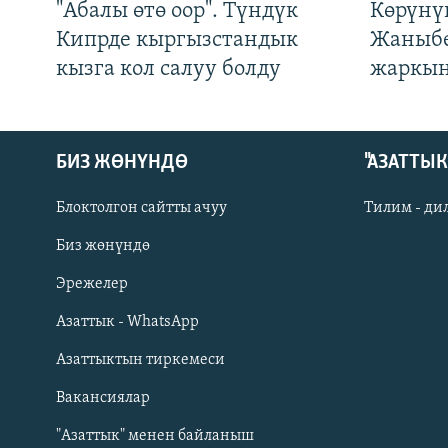
"Абалы өтө оор". Түндүк
Көрүнү
Кипрде кыргызстандык
Жаныбе
кызга кол салуу болду
жаркын
БИЗ ЖӨНҮНДӨ
"АЗАТТЫ
Блоктолгон сайтты ачуу
Тилим - ди
Биз жөнүндө
Русский
Эрежелер
Азаттык - WhatsApp
ОНЛАЙН ШЕРИНЕ
Азаттыктын тиркемеси
Вакансиялар
"Азаттык" менен байланыш