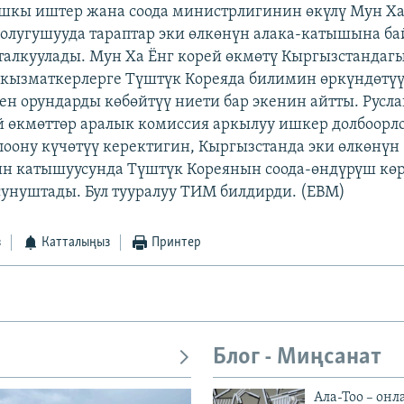
шкы иштер жана соода министрлигинин өкүлү Мун Ха
олугушууда тараптар эки өлкөнүн алака-катышына 
талкуулады. Мун Ха Ёнг корей өкмөтү Кыргызстандаг
кызматкерлерге Түштүк Кореяда билимин өркүндөтүү
ен орундарды көбөйтүү ниети бар экенин айтты. Русла
 өкмөттөр аралык комиссия аркылуу ишкер долбоорл
оону күчөтүү керектигин, Кыргызстанда эки өлкөнүн
н катышуусунда Түштүк Кореянын соода-өндүрүш кө
унуштады. Бул тууралуу ТИМ билдирди. (EBM)
з
Катталыңыз
Принтер
Блог - Миңсанат
Ала-Тоо – онл