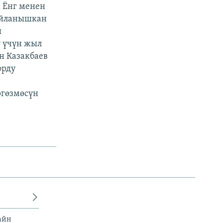
 Ёнг менен
байланышкан
ы
 үчүн жыл
н Казакбаев
орду
ргөзмөсүн
айн