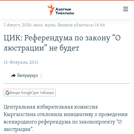
Линктер
Мазмунга
өтүңүз
7-Август, 2026-жыл, жума, Бишкек убактысы 14:44
Навигацияга
ЖАҢЫЛЫКТАР
өтүңүз
ЦИК: Референдума по закону “О
КЫРГЫЗСТАН
Издөөгө
люстрации” не будет
салыңыз
ДҮЙНӨ
КЫРГЫЗСТАН
15-Февраль, 2011
УКРАИНА
САЯСАТ
ДҮЙНӨ
АТАЙЫН ИЛИКТӨӨ
ЭКОНОМИКА
БОРБОР АЗИЯ
Бөлүшүңүз
ТВ ПРОГРАММАЛАР
МАДАНИЯТ
Бизди Google'дан табыңыз
ПОДКАСТ
БҮГҮН АЗАТТЫКТА
Центральная избирательная комиссия
ӨЗГӨЧӨ ПИКИР
ЭКСПЕРТТЕР ТАЛДАЙТ
Кыргызстана отклонила инициативу о проведении
БИЗ ЖАНА ДҮЙНӨ
всенародного референдума по законопроекту “О
Русский
ДАНИСТЕ
люстрации”.