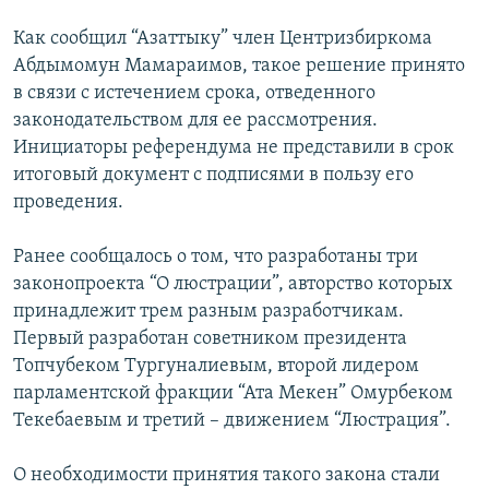
ОНЛАЙН ШЕРИНЕ
ЭЖЕ-СИҢДИЛЕР
Как сообщил “Азаттыку” член Центризбиркома
АЗАТТЫК+
Абдымомун Мамараимов, такое решение принято
в связи с истечением срока, отведенного
ЫҢГАЙСЫЗ СУРООЛОР
законодательством для ее рассмотрения.
Инициаторы референдума не представили в срок
ЭЕ/АРнун бардык сайттары
итоговый документ с подписями в пользу его
проведения.
Ранее сообщалось о том, что разработаны три
законопроекта “О люстрации”, авторство которых
принадлежит трем разным разработчикам.
Первый разработан советником президента
Топчубеком Тургуналиевым, второй лидером
парламентской фракции “Ата Мекен” Омурбеком
Текебаевым и третий – движением “Люстрация”.
О необходимости принятия такого закона стали