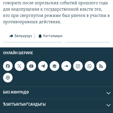
говорить после апрельских событий прошлого года
для недопущения к государственной власти тех,
кто при свергнутом режиме был уличен в участии в
противоправных действиях.
Бөлүшүңүз
Катталыңыз
ОНЛАЙН ШЕРИНЕ
БИЗ ЖӨНҮНДӨ
"АЗАТТЫКТЫН" САНДЫГЫ