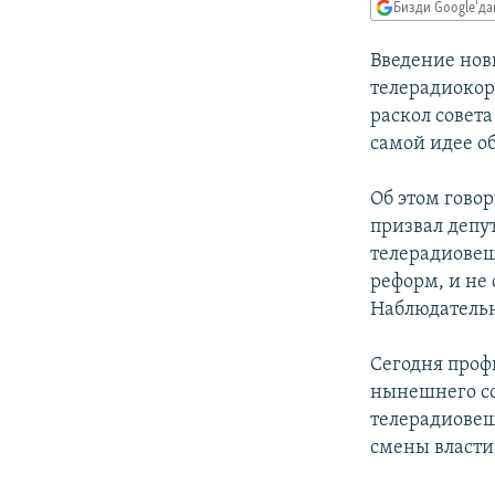
ЭЖЕ-СИҢДИЛЕР
Бизди Google'д
АЗАТТЫК+
Введение нов
ЫҢГАЙСЫЗ СУРООЛОР
телерадиокор
раскол совет
самой идее о
Об этом гово
призвал депу
телерадиовещ
реформ, и не
Наблюдательн
Сегодня проф
нынешнего со
телерадиовещ
смены власти