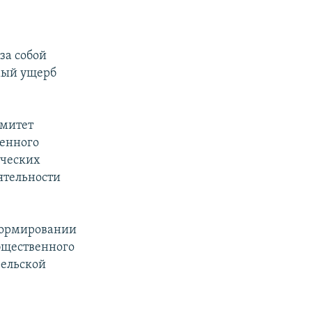
за собой
мый ущерб
омитет
венного
ических
ятельности
формировании
бщественного
рельской