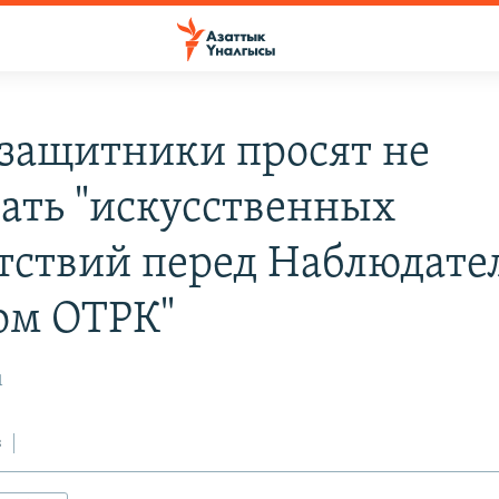
защитники просят не
вать "искусственных
тствий перед Наблюдат
ом ОТРК"
1
з