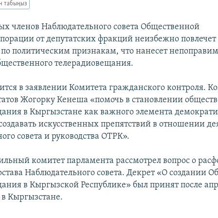
ан табыңыз
ых членов Наблюдательного совета Общественной
порации от депутатских фракций неизбежно повлечет 
а по политическим признакам, что нанесет непоправи
бщественного телерадиовещания.
рится в заявлении Комитета гражданского контроля. К
татов Жогорку Кенеша «помочь в становлении общест
ания в Кыргызстане как важного элемента демократ
 создавать искусственных препятствий в отношении де
ого совета и руководства ОТРК».
ильный комитет парламента рассмотрел вопрос о рас
става Наблюдательного совета. Декрет «О создании О
ания в Кыргызской Республике» был принят после ап
 в Кыргызстане.