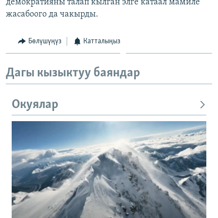
демократияны талап кылган элге катаал мамиле
жасабоого да чакырды.
Бөлүшүңүз
Катталыңыз
Дагы кызыктуу баяндар
Окуялар