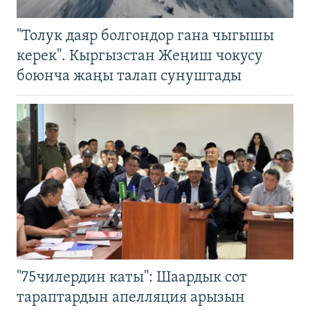
"Толук даяр болгондор гана чыгышы
керек". Кыргызстан Жеңиш чокусу
боюнча жаңы талап сунуштады
"75чилердин каты": Шаардык сот
тараптардын апелляция арызын