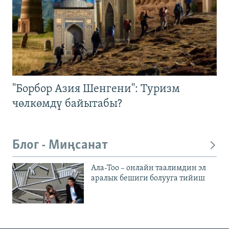
"Борбор Азия Шенгени": Туризм
чөлкөмдү байытабы?
Блог - Миңсанат
Ала-Тоо – онлайн таалимдин эл
аралык бешиги болууга тийиш