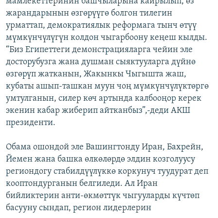
мамлекеттеринин башчыларына кайрылып, өз
ОНЛАЙН ШЕРИНЕ
ЭЖЕ-СИҢДИЛЕР
жарандарынын өзгөрүүгө болгон тилегин
урматтап, демократиялык реформага тынч өтүү
АЗАТТЫК+
мүмкүнчүлүгүн колдон чыгарбоону кеңеш кылды.
ЫҢГАЙСЫЗ СУРООЛОР
“Биз Египеттеги демонстрацияларга чейин эле
досторубузга жана душман сыяктууларга дүйнө
өзгөрүп жатканын, Жакынкы Чыгышта жаш,
ЭЕ/АРнун бардык сайттары
кубаты ашып-ташкан муун чоң мүмкүнчүлүктөргө
умтулганын, силер көч артында калбооңор керек
экенин кабар жиберип айтканбыз”,-деди АКШ
президенти.
Обама ошондой эле Вашингтонду Иран, Бахрейн,
Йемен жана башка өлкөлөрдө элдин козголуусу
региондогу стабилдүүлүккө коркунуч туудурат деп
кооптондурганын белгиледи. Ал Иран
бийликтерин анти-өкмөттүк чыгууларды күчтөп
басууну сындап, регион лидерлерин