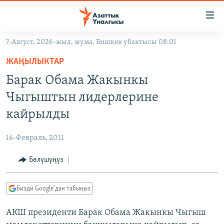
Линктер
Мазмунга
өтүңүз
7-Август, 2026-жыл, жума, Бишкек убактысы 08:01
Навигацияга
ЖАҢЫЛЫКТАР
өтүңүз
ЖАҢЫЛЫКТАР
КЫРГЫЗСТАН
Издөөгө
Барак Обама Жакынкы
салыңыз
ДҮЙНӨ
КЫРГЫЗСТАН
Чыгыштын лидерлерине
УКРАИНА
САЯСАТ
ДҮЙНӨ
кайрылды
АТАЙЫН ИЛИКТӨӨ
ЭКОНОМИКА
БОРБОР АЗИЯ
16-Февраль, 2011
ТВ ПРОГРАММАЛАР
МАДАНИЯТ
Бөлүшүңүз
ПОДКАСТ
БҮГҮН АЗАТТЫКТА
ӨЗГӨЧӨ ПИКИР
ЭКСПЕРТТЕР ТАЛДАЙТ
Бизди Google'дан табыңыз
БИЗ ЖАНА ДҮЙНӨ
Русский
АКШ президенти Барак Обама Жакынкы Чыгыш
ДАНИСТЕ