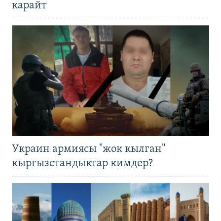
карайт
Украин армиясы "жок кылган"
кыргызстандыктар кимдер?