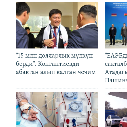
"15 млн долларлык мүлкүн
"ЕАЭБд
берди". Конгантиевди
сакталб
абактан алып калган чечим
Атадаг
Пашин