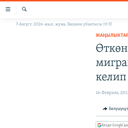
Линктер
Мазмунга
өтүңүз
Издөө
7-Август, 2026-жыл, жума, Бишкек убактысы 19:37
ЖАҢЫЛЫКТАР
Навигацияга
өтүңүз
ЖАҢЫЛЫКТА
КЫРГЫЗСТАН
Издөөгө
Өткөн
ДҮЙНӨ
КЫРГЫЗСТАН
салыңыз
УКРАИНА
САЯСАТ
ДҮЙНӨ
мигра
АТАЙЫН ИЛИКТӨӨ
ЭКОНОМИКА
БОРБОР АЗИЯ
келип
ТВ ПРОГРАММАЛАР
МАДАНИЯТ
ПОДКАСТ
БҮГҮН АЗАТТЫКТА
16-Февраль, 201
ӨЗГӨЧӨ ПИКИР
ЭКСПЕРТТЕР ТАЛДАЙТ
БИЗ ЖАНА ДҮЙНӨ
Бөлүшүңү
ДАНИСТЕ
Бизди Google'д