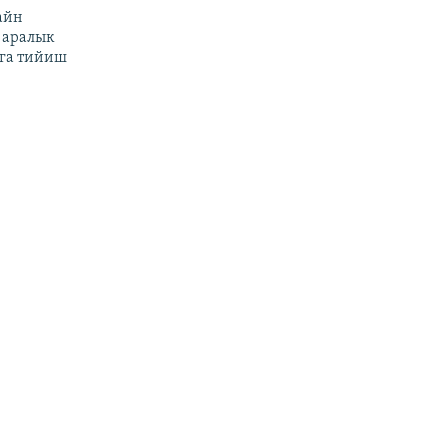
айн
 аралык
га тийиш