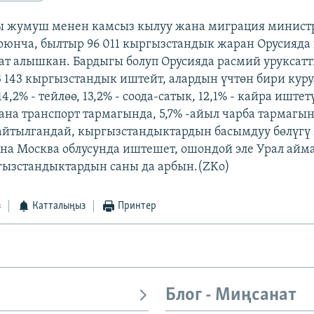
ты жумуш менен камсыз кылуу жана миграция минис
юнча, былтыр 96 011 кыргызстандык жаран Орусияда
ат алышкан. Бардыгы болуп Орусияда расмий уруксат
3 143 кыргызстандык иштейт, алардын үчтөн бири кур
4,2% - тейлөө, 13,2% - соода-сатык, 12,1% - кайра иштет
на транспорт тармагында, 5,7% -айыл чарба тармагы
айтылгандай, кыргызстандыктардын басымдуу бөлүгү
а Москва облусунда иштешет, ошондой эле Урал айм
ызстандыктардын саны да арбын.(ZKo)
з
Катталыңыз
Принтер
Блог - Миңсанат