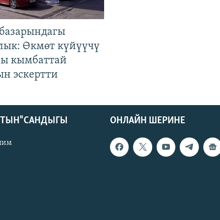
базарындагы
лык: Өкмөт күйүүчү
гы кымбаттай
ын эскертти
КТЫН" САНДЫГЫ
ОНЛАЙН ШЕРИНЕ
лим