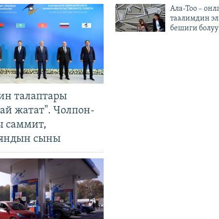
Ала-Тоо – онл
таалимдин эл
бешиги болуу
ин талаптары
ай жатат". Чолпон-
ы саммит,
яндын сыны