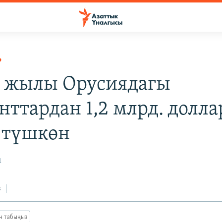
Р
 жылы Орусиядагы
нттардан 1,2 млрд. долла
 түшкөн
1
з
ан табыңыз