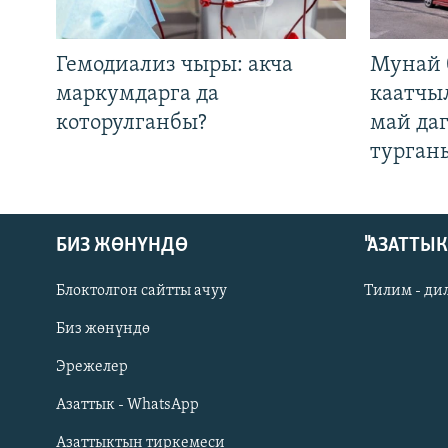
Гемодиализ чыры: акча
Мунай 
маркумдарга да
каатчы
которулганбы?
май да
турган
БИЗ ЖӨНҮНДӨ
"АЗАТТЫ
Блоктолгон сайтты ачуу
Тилим - ди
Биз жөнүндө
Русский
Эрежелер
Азаттык - WhatsApp
ОНЛАЙН ШЕРИНЕ
Азаттыктын тиркемеси