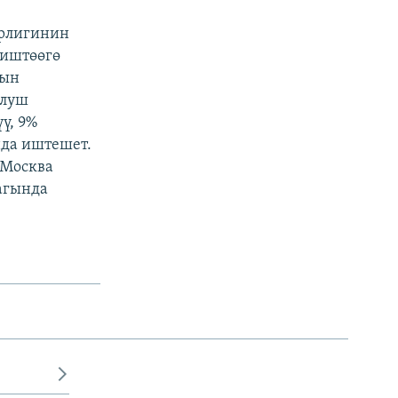
трлигинин
 иштөөгө
тын
улуш
үү, 9%
нда иштешет.
 Москва
агында