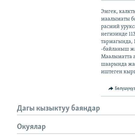
ЭЖЕ-СИҢДИЛЕР
Эмгек, калк
АЗАТТЫК+
маалыматы бо
ЫҢГАЙСЫЗ СУРООЛОР
расмий урукс
негизинде 11
тармагында, 1
-байланыш жа
Маалыматта 
шаарында жан
иштеген кырг
Бөлүшүңү
Дагы кызыктуу баяндар
Окуялар