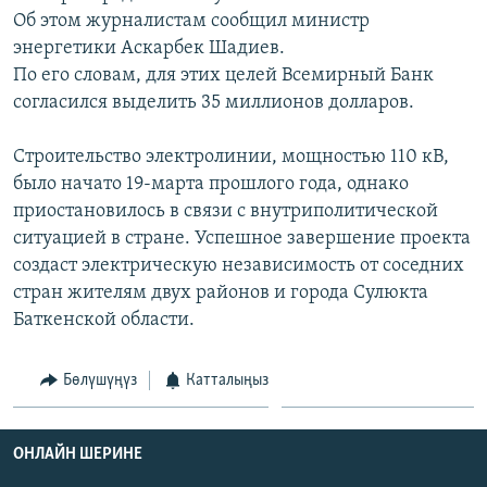
ОНЛАЙН ШЕРИНЕ
Об этом журналистам сообщил министр
ЭЖЕ-СИҢДИЛЕР
энергетики Аскарбек Шадиев.
АЗАТТЫК+
По его словам, для этих целей Всемирный Банк
ЫҢГАЙСЫЗ СУРООЛОР
согласился выделить 35 миллионов долларов.
Строительство электролинии, мощностью 110 кВ,
ЭЕ/АРнун бардык сайттары
было начато 19-марта прошлого года, однако
приостановилось в связи с внутриполитической
ситуацией в стране. Успешное завершение проекта
создаст электрическую независимость от соседних
стран жителям двух районов и города Сулюкта
Баткенской области.
Бөлүшүңүз
Катталыңыз
ОНЛАЙН ШЕРИНЕ