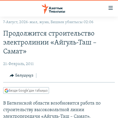
Линктер
Мазмунга
өтүңүз
7-Август, 2026-жыл, жума, Бишкек убактысы 02:06
Навигацияга
ЖАҢЫЛЫКТАР
өтүңүз
Продолжится строительство
КЫРГЫЗСТАН
Издөөгө
электролинии «Айгуль-Таш –
салыңыз
ДҮЙНӨ
КЫРГЫЗСТАН
Самат»
УКРАИНА
САЯСАТ
ДҮЙНӨ
21-Февраль, 2011
АТАЙЫН ИЛИКТӨӨ
ЭКОНОМИКА
БОРБОР АЗИЯ
ТВ ПРОГРАММАЛАР
Бөлүшүңүз
МАДАНИЯТ
ПОДКАСТ
БҮГҮН АЗАТТЫКТА
Бизди Google'дан табыңыз
ӨЗГӨЧӨ ПИКИР
ЭКСПЕРТТЕР ТАЛДАЙТ
В Баткенской области возобновится работа по
БИЗ ЖАНА ДҮЙНӨ
Русский
строительству высоковольтной линии
ДАНИСТЕ
электропередачи «Айгуль-Таш – Самат».