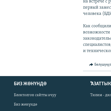
ЭЖЕ-СИҢДИЛЕР
на встрече с
первый замес
АЗАТТЫК+
человека (БД
ЫҢГАЙСЫЗ СУРООЛОР
Как сообщили
возможности 
законодатель
специалистов
и техническо
Бөлүшүңү
БИЗ ЖӨНҮНДӨ
"АЗАТТЫ
Блоктолгон сайтты ачуу
Тилим - ди
Биз жөнүндө