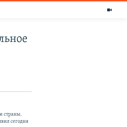
ильное
и страны.
явил сегодня