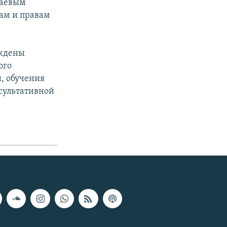
гаевым
ам и правам
уждены
ого
й, обучения
нсультативной