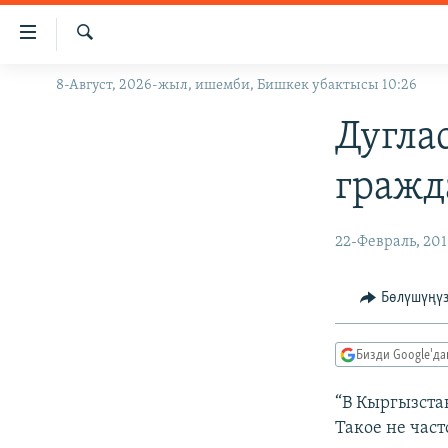
Линктер
Мазмунга
өтүңүз
Издөө
8-Август, 2026-жыл, ишемби, Бишкек убактысы 10:26
ЖАҢЫЛЫКТАР
Навигацияга
өтүңүз
КЫРГЫЗСТАН
Дугла
Издөөгө
ДҮЙНӨ
КЫРГЫЗСТАН
салыңыз
гражд
УКРАИНА
САЯСАТ
ДҮЙНӨ
АТАЙЫН ИЛИКТӨӨ
ЭКОНОМИКА
БОРБОР АЗИЯ
22-Февраль, 201
ТВ ПРОГРАММАЛАР
МАДАНИЯТ
Бөлүшүңү
ПОДКАСТ
БҮГҮН АЗАТТЫКТА
ӨЗГӨЧӨ ПИКИР
ЭКСПЕРТТЕР ТАЛДАЙТ
Бизди Google'д
БИЗ ЖАНА ДҮЙНӨ
“В Кыргызста
ДАНИСТЕ
Такое не част