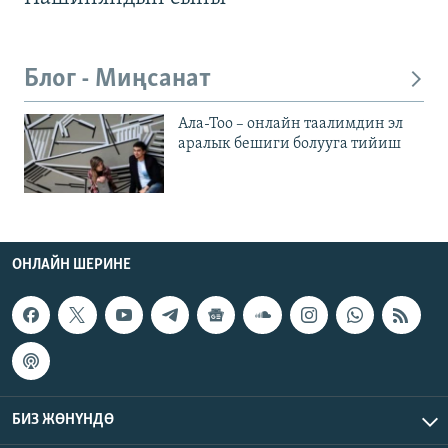
Блог - Миңсанат
Ала-Тоо – онлайн таалимдин эл
аралык бешиги болууга тийиш
ОНЛАЙН ШЕРИНЕ
БИЗ ЖӨНҮНДӨ