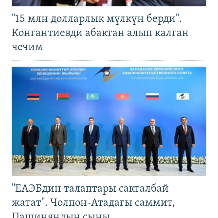
"15 млн долларлык мүлкүн берди".
Конгантиевди абактан алып калган
чечим
"ЕАЭБдин талаптары сакталбай
жатат". Чолпон-Атадагы саммит,
Пашиняндын сыны