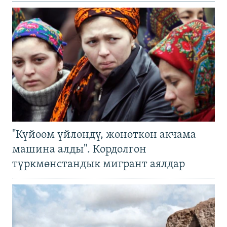
"Күйөөм үйлөндү, жөнөткөн акчама
машина алды". Кордолгон
түркмөнстандык мигрант аялдар