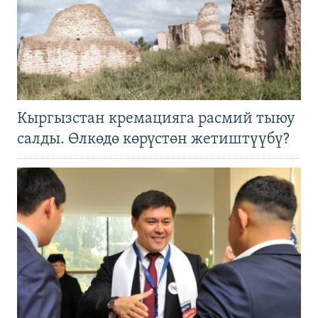
Кыргызстан кремацияга расмий тыюу
салды. Өлкөдө көрүстөн жетиштүүбү?