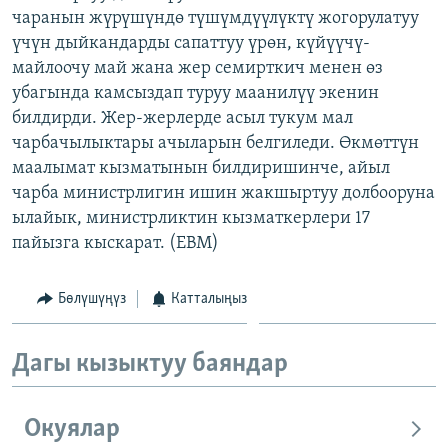
чаранын жүрүшүндө түшүмдүүлүктү жогорулатуу
ОНЛАЙН ШЕРИНЕ
ЭЖЕ-СИҢДИЛЕР
үчүн дыйкандарды сапаттуу үрөн, күйүүчү-
АЗАТТЫК+
майлоочу май жана жер семирткич менен өз
ЫҢГАЙСЫЗ СУРООЛОР
убагында камсыздап туруу маанилүү экенин
билдирди. Жер-жерлерде асыл тукум мал
чарбачылыктары ачыларын белгиледи. Өкмөттүн
ЭЕ/АРнун бардык сайттары
маалымат кызматынын билдиришинче, айыл
чарба министрлигин ишин жакшыртуу долбооруна
ылайык, министрликтин кызматкерлери 17
пайызга кыскарат. (EBM)
Бөлүшүңүз
Катталыңыз
Дагы кызыктуу баяндар
Окуялар