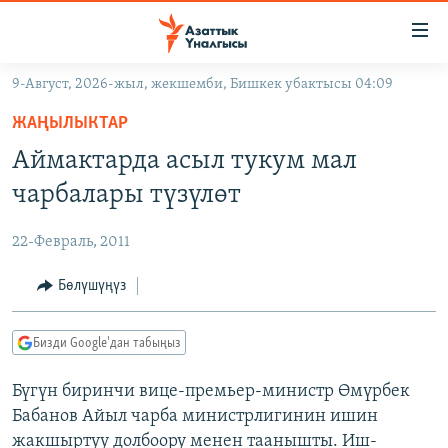
Линктер
Мазмунга
өтүңүз
9-Август, 2026-жыл, жекшемби, Бишкек убактысы 04:09
Навигацияга
ЖАҢЫЛЫКТАР
өтүңүз
ЖАҢЫЛЫКТАР
КЫРГЫЗСТАН
Издөөгө
Аймактарда асыл тукум мал
салыңыз
ДҮЙНӨ
КЫРГЫЗСТАН
чарбалары түзүлөт
УКРАИНА
САЯСАТ
ДҮЙНӨ
22-Февраль, 2011
АТАЙЫН ИЛИКТӨӨ
ЭКОНОМИКА
БОРБОР АЗИЯ
ТВ ПРОГРАММАЛАР
Бөлүшүңүз
МАДАНИЯТ
ПОДКАСТ
БҮГҮН АЗАТТЫКТА
Бизди Google'дан табыңыз
ӨЗГӨЧӨ ПИКИР
ЭКСПЕРТТЕР ТАЛДАЙТ
Бүгүн биринчи вице-премьер-министр Өмүрбек
БИЗ ЖАНА ДҮЙНӨ
Русский
Бабанов Айыл чарба министрлигинин ишин
ДАНИСТЕ
жакшыртуу долбоору менен таанышты. Иш-