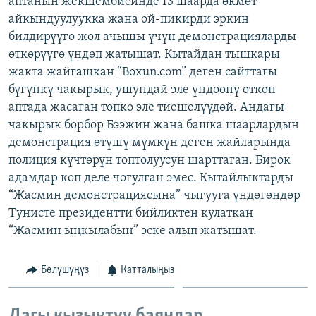
аптанын жекшембисинде 13 шаарда өкмөт
ОНЛАЙН ШЕРИНЕ
ЭЖЕ-СИҢДИЛЕР
айкындуулуукка жана ой-пикирди эркин
билдирүүгө жол ачышы үчүн демонстрацияларды
АЗАТТЫК+
өткөрүүгө үндөп жатышат. Кытайдан тышкары
ЫҢГАЙСЫЗ СУРООЛОР
жакта жайгашкан “Boxun.com” деген сайттагы
бүгүнкү чакырык, ушундай эле үндөөнү өткөн
аптада жасаган топко эле тиешелүүдөй. Андагы
ЭЕ/АРнун бардык сайттары
чакырык борбор Бээжин жана башка шаарлардын
демонстрация өтүшү мүмкүн деген жайларында
полиция күчтөрүн топтолуусун шарттаган. Бирок
адамдар көп деле чогулган эмес. Кытайлыктарды
“Жасмин демонстрациясына” чыгууга үндөгөндөр
Тунисте президентти бийликтен кулаткан
“Жасмин ыңкылабын” эске алып жатышат.
Бөлүшүңүз
Катталыңыз