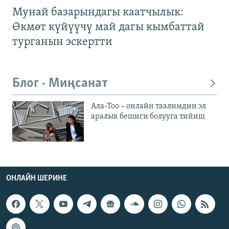
Мунай базарындагы каатчылык:
Өкмөт күйүүчү май дагы кымбаттай
турганын эскертти
Блог - Миңсанат
Ала-Тоо – онлайн таалимдин эл
аралык бешиги болууга тийиш
ОНЛАЙН ШЕРИНЕ