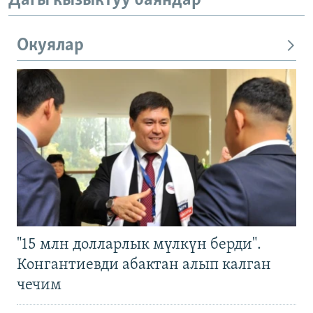
Дагы кызыктуу баяндар
Окуялар
"15 млн долларлык мүлкүн берди".
Конгантиевди абактан алып калган
чечим