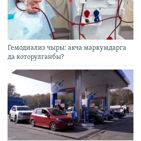
Гемодиализ чыры: акча маркумдарга
да которулганбы?