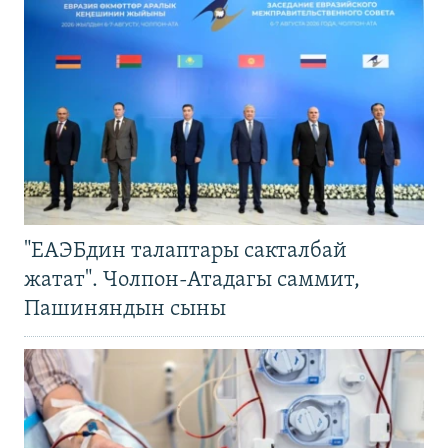
"ЕАЭБдин талаптары сакталбай
жатат". Чолпон-Атадагы саммит,
Пашиняндын сыны