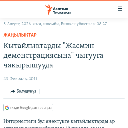
Линктер
Мазмунга
өтүңүз
8-Август, 2026-жыл, ишемби, Бишкек убактысы 08:27
Навигацияга
ЖАҢЫЛЫКТАР
өтүңүз
ЖАҢЫЛЫКТАР
КЫРГЫЗСТАН
Издөөгө
Кытайлыктарды "Жасмин
салыңыз
ДҮЙНӨ
КЫРГЫЗСТАН
демонстрациясына" чыгууга
УКРАИНА
САЯСАТ
ДҮЙНӨ
чакырышууда
АТАЙЫН ИЛИКТӨӨ
ЭКОНОМИКА
БОРБОР АЗИЯ
23-Февраль, 2011
ТВ ПРОГРАММАЛАР
МАДАНИЯТ
Бөлүшүңүз
ПОДКАСТ
БҮГҮН АЗАТТЫКТА
ӨЗГӨЧӨ ПИКИР
ЭКСПЕРТТЕР ТАЛДАЙТ
Бизди Google'дан табыңыз
БИЗ ЖАНА ДҮЙНӨ
Русский
Интернеттеги бул өнөктүктө кытайлыктарды ар
ДАНИСТЕ