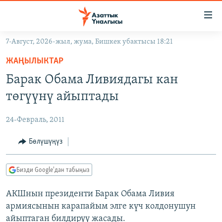
Линктер
Мазмунга
өтүңүз
7-Август, 2026-жыл, жума, Бишкек убактысы 18:21
Навигацияга
ЖАҢЫЛЫКТАР
өтүңүз
ЖАҢЫЛЫКТАР
КЫРГЫЗСТАН
Издөөгө
Барак Обама Ливиядагы кан
салыңыз
ДҮЙНӨ
КЫРГЫЗСТАН
төгүүнү айыптады
УКРАИНА
САЯСАТ
ДҮЙНӨ
24-Февраль, 2011
АТАЙЫН ИЛИКТӨӨ
ЭКОНОМИКА
БОРБОР АЗИЯ
ТВ ПРОГРАММАЛАР
Бөлүшүңүз
МАДАНИЯТ
ПОДКАСТ
БҮГҮН АЗАТТЫКТА
Бизди Google'дан табыңыз
ӨЗГӨЧӨ ПИКИР
ЭКСПЕРТТЕР ТАЛДАЙТ
АКШнын президенти Барак Обама Ливия
БИЗ ЖАНА ДҮЙНӨ
Русский
армиясынын карапайым элге күч колдонушун
ДАНИСТЕ
айыптаган билдирүү жасады.