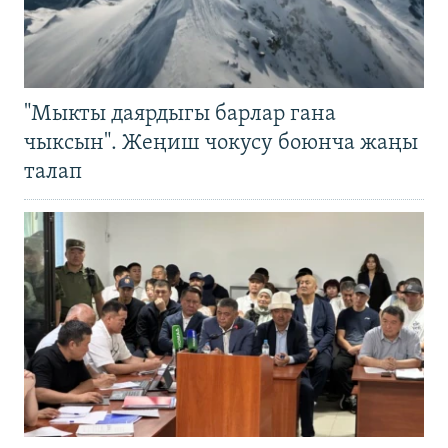
"Мыкты даярдыгы барлар гана
чыксын". Жеңиш чокусу боюнча жаңы
талап