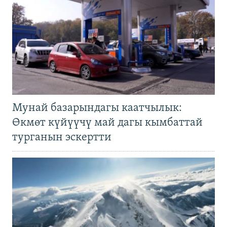
Мунай базарындагы каатчылык:
Өкмөт күйүүчү май дагы кымбаттай
турганын эскертти