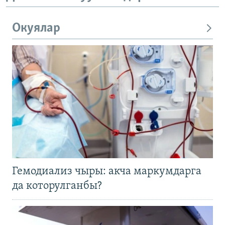
Окуялар
Гемодиализ чыры: акча маркумдарга
да которулганбы?