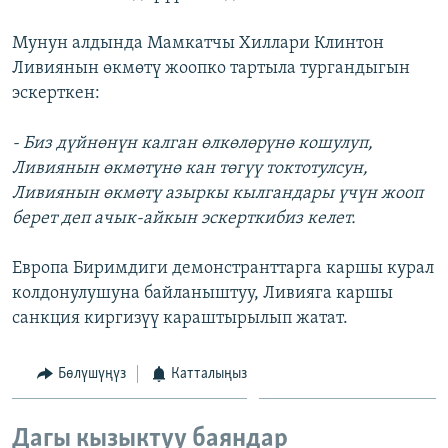
ОНЛАЙН ШЕРИНЕ
ЭЖЕ-СИҢДИЛЕР
Мунун алдында Мамкатчы Хиллари Клинтон
АЗАТТЫК+
Ливиянын өкмөтү жоопко тартыла тургандыгын
ЫҢГАЙСЫЗ СУРООЛОР
эскерткен:
- Биз дүйнөнүн калган өлкөлөрүнө кошулуп,
ЭЕ/АРнун бардык сайттары
Ливиянын өкмөтүнө кан төгүү токтотулсун,
Ливиянын өкмөтү азыркы кылгандары үчүн жооп
берет деп ачык-айкын эскерткибиз келет.
Европа Биримдиги демонстранттарга каршы курал
колдонулушуна байланыштуу, Ливияга каршы
санкция киргизүү караштырылып жатат.
Бөлүшүңүз
Катталыңыз
Дагы кызыктуу баяндар