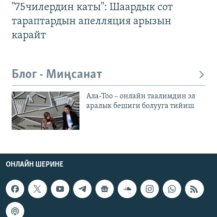
"75чилердин каты": Шаардык сот
тараптардын апелляция арызын
карайт
Блог - Миңсанат
Ала-Тоо – онлайн таалимдин эл
аралык бешиги болууга тийиш
ОНЛАЙН ШЕРИНЕ