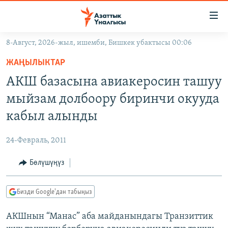
Линктер
Мазмунга
өтүңүз
8-Август, 2026-жыл, ишемби, Бишкек убактысы 00:06
Навигацияга
ЖАҢЫЛЫКТАР
өтүңүз
ЖАҢЫЛЫКТАР
КЫРГЫЗСТАН
Издөөгө
АКШ базасына авиакеросин ташуу
салыңыз
ДҮЙНӨ
КЫРГЫЗСТАН
мыйзам долбоору биринчи окууда
УКРАИНА
САЯСАТ
ДҮЙНӨ
кабыл алынды
АТАЙЫН ИЛИКТӨӨ
ЭКОНОМИКА
БОРБОР АЗИЯ
24-Февраль, 2011
ТВ ПРОГРАММАЛАР
МАДАНИЯТ
Бөлүшүңүз
ПОДКАСТ
БҮГҮН АЗАТТЫКТА
ӨЗГӨЧӨ ПИКИР
ЭКСПЕРТТЕР ТАЛДАЙТ
Бизди Google'дан табыңыз
БИЗ ЖАНА ДҮЙНӨ
Русский
АКШнын “Манас” аба майданындагы Транзиттик
ДАНИСТЕ