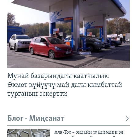
Мунай базарындагы каатчылык:
Өкмөт күйүүчү май дагы кымбаттай
турганын эскертти
Блог - Миңсанат
Ала-Тоо – онлайн таалимдин эл