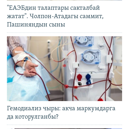
"ЕАЭБдин талаптары сакталбай
жатат". Чолпон-Атадагы саммит,
Пашиняндын сыны
Гемодиализ чыры: акча маркумдарга
да которулганбы?