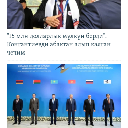
"15 млн долларлык мүлкүн берди".
Конгантиевди абактан алып калган
чечим