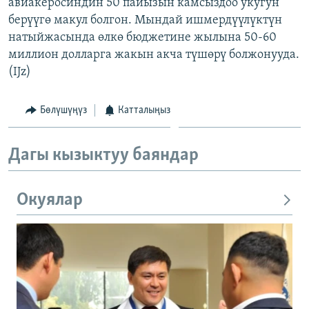
авиакеросиндин 50 пайызын камсыздоо укугун
берүүгө макул болгон. Мындай ишмердүүлүктүн
натыйжасында өлкө бюджетине жылына 50-60
миллион долларга жакын акча түшөрү болжонууда.
(IJz)
Бөлүшүңүз
Катталыңыз
Дагы кызыктуу баяндар
Окуялар