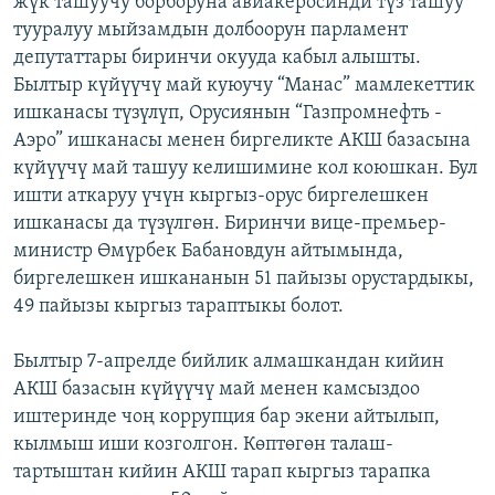
жүк ташуучу борборуна авиакеросинди түз ташуу
ОНЛАЙН ШЕРИНЕ
ЭЖЕ-СИҢДИЛЕР
тууралуу мыйзамдын долбоорун парламент
депутаттары биринчи окууда кабыл алышты.
АЗАТТЫК+
Былтыр күйүүчү май куюучу “Манас” мамлекеттик
ЫҢГАЙСЫЗ СУРООЛОР
ишканасы түзүлүп, Орусиянын “Газпромнефть -
Аэро” ишканасы менен биргеликте АКШ базасына
күйүүчү май ташуу келишимине кол коюшкан. Бул
ЭЕ/АРнун бардык сайттары
ишти аткаруу үчүн кыргыз-орус биргелешкен
ишканасы да түзүлгөн. Биринчи вице-премьер-
министр Өмүрбек Бабановдун айтымында,
биргелешкен ишкананын 51 пайызы орустардыкы,
49 пайызы кыргыз тараптыкы болот.
Былтыр 7-апрелде бийлик алмашкандан кийин
АКШ базасын күйүүчү май менен камсыздоо
иштеринде чоң коррупция бар экени айтылып,
кылмыш иши козголгон. Көптөгөн талаш-
тартыштан кийин АКШ тарап кыргыз тарапка