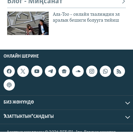
Блог - Миңсанат
Ала-Тоо – онлайн таалимдин эл
аралык бешиги болууга тийиш
ОНЛАЙН ШЕРИНЕ
БИЗ ЖӨНҮНДӨ
"АЗАТТЫКТЫН" САНДЫГЫ
Азаттык үналгысы © 2026 RFE/RL, Inc. Бардык укуктар