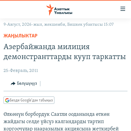
Линктер
Мазмунга
өтүңүз
9-Август, 2026-жыл, жекшемби, Бишкек убактысы 15:07
Навигацияга
ЖАҢЫЛЫКТАР
өтүңүз
ЖАҢЫЛЫКТАР
КЫРГЫЗСТАН
Издөөгө
Азербайжанда милиция
салыңыз
ДҮЙНӨ
КЫРГЫЗСТАН
демонстранттарды кууп таркатты
УКРАИНА
САЯСАТ
ДҮЙНӨ
25-Февраль, 2011
АТАЙЫН ИЛИКТӨӨ
ЭКОНОМИКА
БОРБОР АЗИЯ
ТВ ПРОГРАММАЛАР
Бөлүшүңүз
МАДАНИЯТ
ПОДКАСТ
БҮГҮН АЗАТТЫКТА
Бизди Google'дан табыңыз
ӨЗГӨЧӨ ПИКИР
ЭКСПЕРТТЕР ТАЛДАЙТ
Өлкөнүн борбордук Саатли ооданында өткөн
БИЗ ЖАНА ДҮЙНӨ
Русский
жайдагы селде үйсүз калгандарды тартип
ДАНИСТЕ
коргоочулар нааразылык акциясына жеткирбей