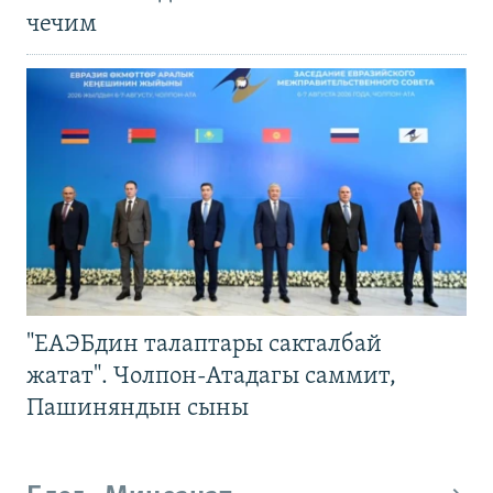
чечим
"ЕАЭБдин талаптары сакталбай
жатат". Чолпон-Атадагы саммит,
Пашиняндын сыны