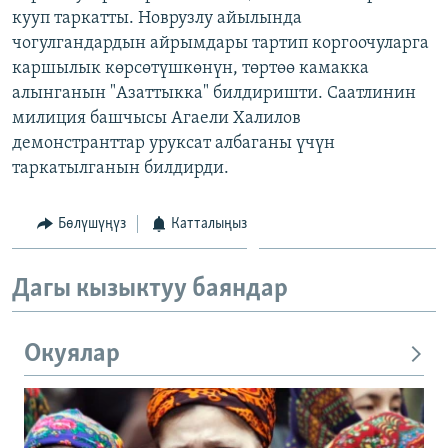
кууп таркатты. Новрузлу айылында
ОНЛАЙН ШЕРИНЕ
ЭЖЕ-СИҢДИЛЕР
чогулгандардын айрымдары тартип коргоочуларга
АЗАТТЫК+
каршылык көрсөтүшкөнүн, төртөө камакка
ЫҢГАЙСЫЗ СУРООЛОР
алынганын "Азаттыкка" билдиришти. Саатлинин
милиция башчысы Агаели Халилов
демонстранттар уруксат албаганы үчүн
ЭЕ/АРнун бардык сайттары
таркатылганын билдирди.
Бөлүшүңүз
Катталыңыз
Дагы кызыктуу баяндар
Окуялар