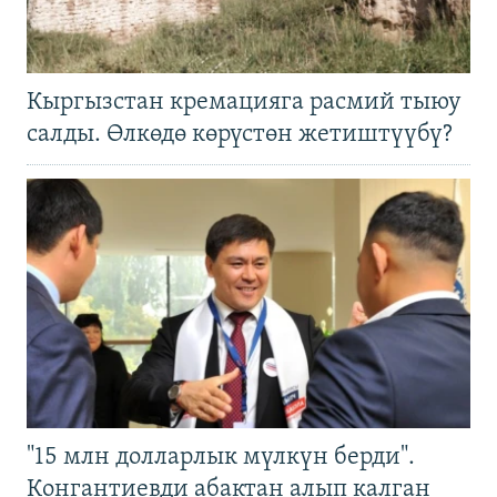
Кыргызстан кремацияга расмий тыюу
салды. Өлкөдө көрүстөн жетиштүүбү?
"15 млн долларлык мүлкүн берди".
Конгантиевди абактан алып калган