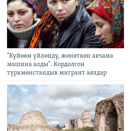
"Күйөөм үйлөндү, жөнөткөн акчама
машина алды". Кордолгон
түркмөнстандык мигрант аялдар