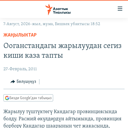
Линктер
Мазмунга
өтүңүз
7-Август, 2026-жыл, жума, Бишкек убактысы 18:52
Навигацияга
ЖАҢЫЛЫКТАР
өтүңүз
ЖАҢЫЛЫКТАР
КЫРГЫЗСТАН
Издөөгө
Ооганстандагы жарылуудан сегиз
салыңыз
ДҮЙНӨ
КЫРГЫЗСТАН
киши каза тапты
УКРАИНА
САЯСАТ
ДҮЙНӨ
27-Февраль, 2011
АТАЙЫН ИЛИКТӨӨ
ЭКОНОМИКА
БОРБОР АЗИЯ
ТВ ПРОГРАММАЛАР
Бөлүшүңүз
МАДАНИЯТ
ПОДКАСТ
БҮГҮН АЗАТТЫКТА
Бизди Google'дан табыңыз
ӨЗГӨЧӨ ПИКИР
ЭКСПЕРТТЕР ТАЛДАЙТ
Жарылуу түштүктөгү Кандагар провинциясында
БИЗ ЖАНА ДҮЙНӨ
Русский
болду. Расмий өкүлдөрдүн айтымында, провинция
ДАНИСТЕ
борбору Кандагар шаарынын чет жакасында,