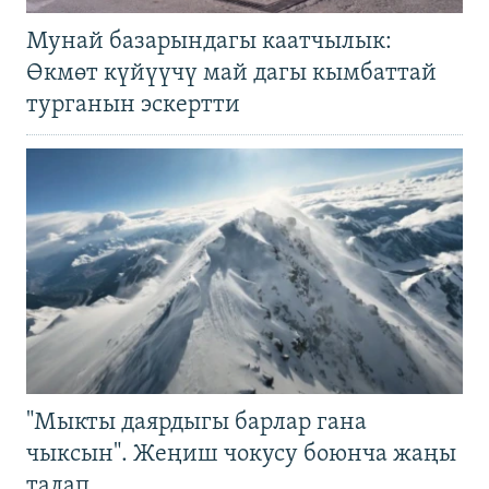
Мунай базарындагы каатчылык:
Өкмөт күйүүчү май дагы кымбаттай
турганын эскертти
"Мыкты даярдыгы барлар гана
чыксын". Жеңиш чокусу боюнча жаңы
талап