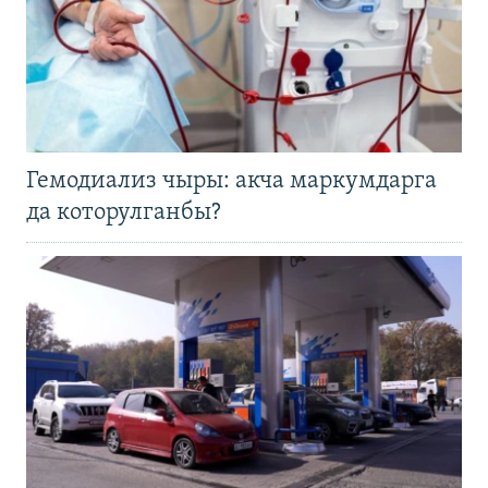
Гемодиализ чыры: акча маркумдарга
да которулганбы?