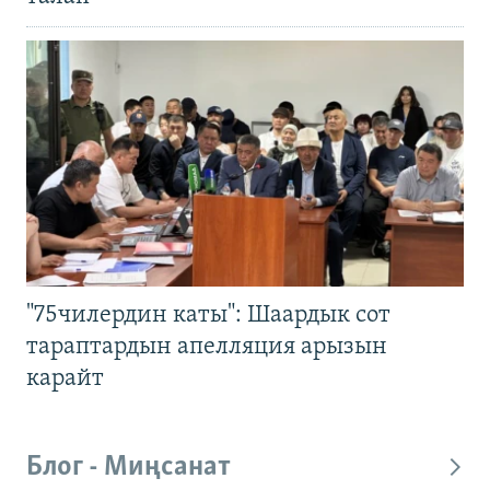
"75чилердин каты": Шаардык сот
тараптардын апелляция арызын
карайт
Блог - Миңсанат