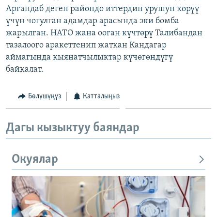
Аргандаб деген райондо иттердин урушун көрүү
ОНЛАЙН ШЕРИНЕ
ЭЖЕ-СИҢДИЛЕР
үчүн чогулган адамдар арасында эки бомба
АЗАТТЫК+
жарылган. НАТО жана ооган күчтөрү Талибандан
ЫҢГАЙСЫЗ СУРООЛОР
тазалоого аракеттенип жаткан Кандагар
аймагында кыянатчылыктар күчөгөндүгү
байкалат.
ЭЕ/АРнун бардык сайттары
Бөлүшүңүз
Катталыңыз
Дагы кызыктуу баяндар
Окуялар