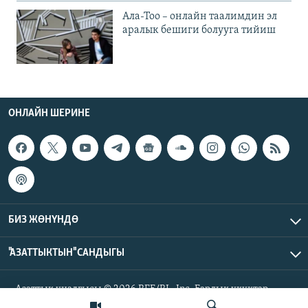
Ала-Тоо – онлайн таалимдин эл
аралык бешиги болууга тийиш
ОНЛАЙН ШЕРИНЕ
БИЗ ЖӨНҮНДӨ
"АЗАТТЫКТЫН" САНДЫГЫ
Азаттык үналгысы © 2026 RFE/RL, Inc. Бардык укуктар
корголгон.