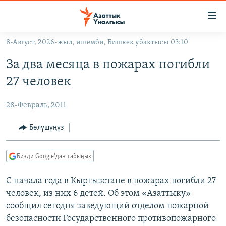
Линктер
Мазмунга
өтүңүз
8-Август, 2026-жыл, ишемби, Бишкек убактысы 03:10
Навигацияга
ЖАҢЫЛЫКТАР
өтүңүз
За два месяца в пожарах погибли
КЫРГЫЗСТАН
Издөөгө
27 человек
салыңыз
ДҮЙНӨ
КЫРГЫЗСТАН
28-Февраль, 2011
УКРАИНА
САЯСАТ
ДҮЙНӨ
АТАЙЫН ИЛИКТӨӨ
ЭКОНОМИКА
БОРБОР АЗИЯ
Бөлүшүңүз
ТВ ПРОГРАММАЛАР
МАДАНИЯТ
Бизди Google'дан табыңыз
ПОДКАСТ
БҮГҮН АЗАТТЫКТА
С начала года в Кыргызстане в пожарах погибли 27
ӨЗГӨЧӨ ПИКИР
ЭКСПЕРТТЕР ТАЛДАЙТ
человек, из них 6 детей. Об этом «Азаттыку»
БИЗ ЖАНА ДҮЙНӨ
сообщил сегодня заведующий отделом пожарной
Русский
ДАНИСТЕ
безопасности Государственного противопожарного