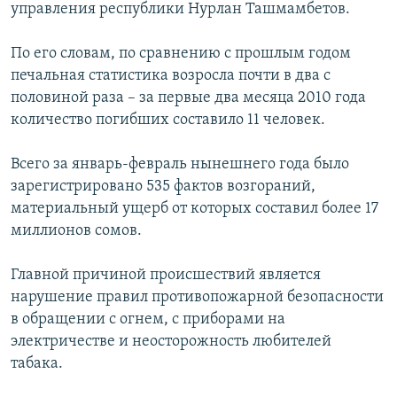
управления республики Нурлан Ташмамбетов.
ОНЛАЙН ШЕРИНЕ
ЭЖЕ-СИҢДИЛЕР
АЗАТТЫК+
По его словам, по сравнению с прошлым годом
печальная статистика возросла почти в два с
ЫҢГАЙСЫЗ СУРООЛОР
половиной раза – за первые два месяца 2010 года
количество погибших составило 11 человек.
ЭЕ/АРнун бардык сайттары
Всего за январь-февраль нынешнего года было
зарегистрировано 535 фактов возгораний,
материальный ущерб от которых составил более 17
миллионов сомов.
Главной причиной происшествий является
нарушение правил противопожарной безопасности
в обращении с огнем, с приборами на
электричестве и неосторожность любителей
табака.