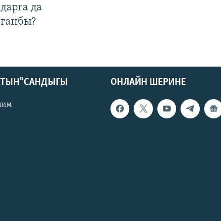
дарга да
лганбы?
КТЫН" САНДЫГЫ
ОНЛАЙН ШЕРИНЕ
лим