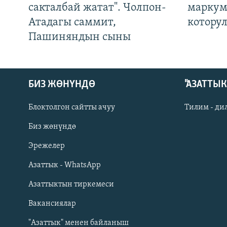
сакталбай жатат". Чолпон-
маркум
Атадагы саммит,
котору
Пашиняндын сыны
БИЗ ЖӨНҮНДӨ
"АЗАТТЫ
Блоктолгон сайтты ачуу
Тилим - ди
Биз жөнүндө
Русский
Эрежелер
Азаттык - WhatsApp
ОНЛАЙН ШЕРИНЕ
Азаттыктын тиркемеси
Вакансиялар
"Азаттык" менен байланыш