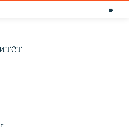
итет
ен