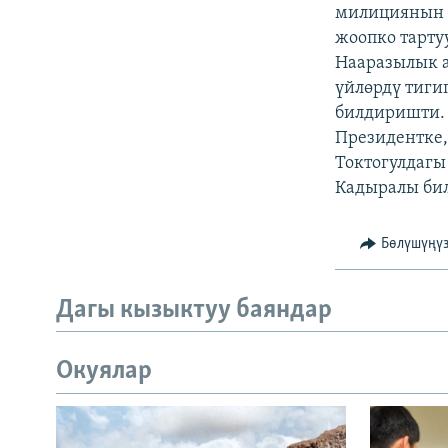
ЭЖЕ-СИҢДИЛЕР
милициянын 
жоопко тарту
АЗАТТЫК+
Нааразылык 
ЫҢГАЙСЫЗ СУРООЛОР
үйлөрдү тиги
билдиришти. 
Президентке,
Токтогулдагы
Кадыралы бил
Бөлүшүңү
Дагы кызыктуу баяндар
Окуялар