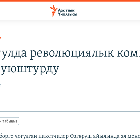
Р
гулда революциялык ком
 уюштурду
1
з
ан табыңыз
борго чогулган пикетчилер Өзгөрүш айылында эл мен