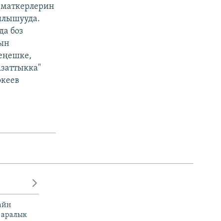
зматкерлерин
ылышууда.
а боз
рын
еңешке,
Азаттыкка"
океев
айн
 аралык