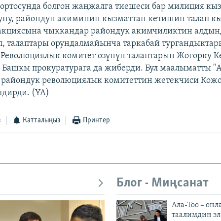
ортосунда болгон жаңжалга тиешеси бар милиция кы
уну, райондун акиминин кызматтан кетишин талап к
акциясына чыккандар райондук акимчиликтин алдынд
п, талаптары орундалмайынча таркабай тургандыкта
Революциялык комитет өзүнүн талаптарын Жогорку К
 Башкы прокуратурага да жиберди. Бул маалыматты "
 райондук революциялык комитеттин жетекчиси Кож
дирди. (YA)
з
Катталыңыз
Принтер
Блог - Миңсанат
Ала-Тоо – онл
таалимдин эл