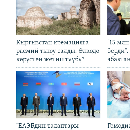
Кыргызстан кремацияга
"15 мл
расмий тыюу салды. Өлкөдө
берди"
көрүстөн жетиштүүбү?
абакта
"ЕАЭБдин талаптары
Гемоди