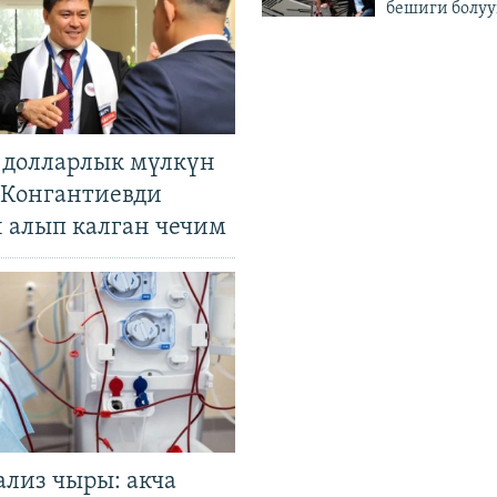
бешиги болуу
н долларлык мүлкүн
. Конгантиевди
н алып калган чечим
ализ чыры: акча