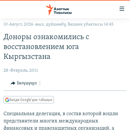
Линктер
Мазмунга
өтүңүз
10-Август, 2026-жыл, дүйшөмбү, Бишкек убактысы 14:45
Навигацияга
ЖАҢЫЛЫКТАР
өтүңүз
Доноры ознакомились с
КЫРГЫЗСТАН
Издөөгө
восстановлением юга
салыңыз
ДҮЙНӨ
КЫРГЫЗСТАН
Кыргызстана
УКРАИНА
САЯСАТ
ДҮЙНӨ
28-Февраль, 2011
АТАЙЫН ИЛИКТӨӨ
ЭКОНОМИКА
БОРБОР АЗИЯ
ТВ ПРОГРАММАЛАР
Бөлүшүңүз
МАДАНИЯТ
ПОДКАСТ
БҮГҮН АЗАТТЫКТА
Бизди Google'дан табыңыз
ӨЗГӨЧӨ ПИКИР
ЭКСПЕРТТЕР ТАЛДАЙТ
Специальная делегация, в состав которой вошли
БИЗ ЖАНА ДҮЙНӨ
Русский
представители многих международных
ДАНИСТЕ
финансовых и правозащитных организаций, а