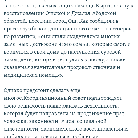
ОНЛАЙН ШЕРИНЕ
также стран, оказывающих помощь Кыргызстану в
ЭЖЕ-СИҢДИЛЕР
восстановлении Ошской и Джалал-Абадской
АЗАТТЫК+
областей, посетили город Ош. Как сообщили в
ЫҢГАЙСЫЗ СУРООЛОР
пресс-службе координационного совета партнеров
по развитию, «они стали свидетелями многих
заметных достижений: это семьи, которые смогли
ЭЕ/АРнун бардык сайттары
вернуться в свои дома до наступления суровой
зимы, дети, которые вернулись в школу, а также
оказанная значительная продовольственная и
медицинская помощь».
Однако предстоит сделать еще
многое.Координационный совет подтверждает
свою решимость поддерживать деятельность,
которая будет направлена на продвижение прав
человека, законности, мира, социальной
сплоченности, экономического восстановления и
стабильности, говорится в сообщении.