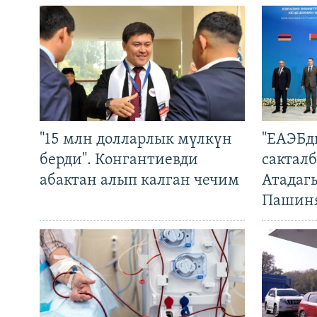
"15 млн долларлык мүлкүн
"ЕАЭБд
берди". Конгантиевди
сакталб
абактан алып калган чечим
Атадаг
Пашин