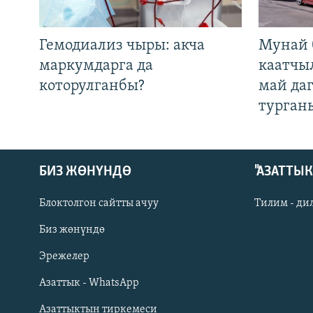
Гемодиализ чыры: акча
Мунай 
маркумдарга да
каатчы
которулганбы?
май да
турган
БИЗ ЖӨНҮНДӨ
"АЗАТТЫ
Блоктолгон сайтты ачуу
Тилим - ди
Биз жөнүндө
Русский
Эрежелер
Азаттык - WhatsApp
ОНЛАЙН ШЕРИНЕ
Азаттыктын тиркемеси