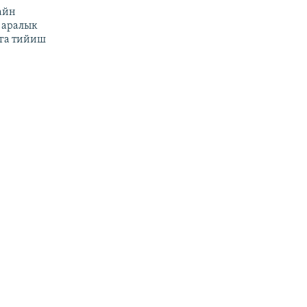
айн
 аралык
га тийиш