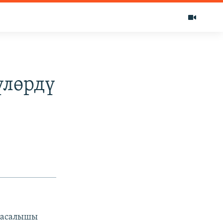
үлөрдү
 жасалышы