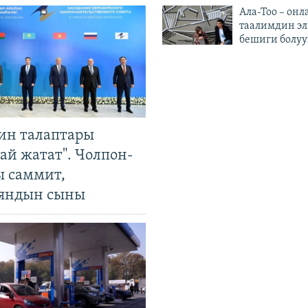
Ала-Тоо – онл
таалимдин эл
бешиги болуу
ин талаптары
ай жатат". Чолпон-
ы саммит,
яндын сыны