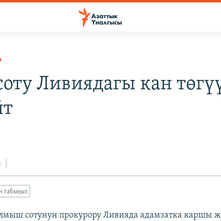
Р
 соту Ливиядагы кан төгү
йт
з
ан табыңыз
ылмыш сотунун прокурору Ливияда адамзатка каршы