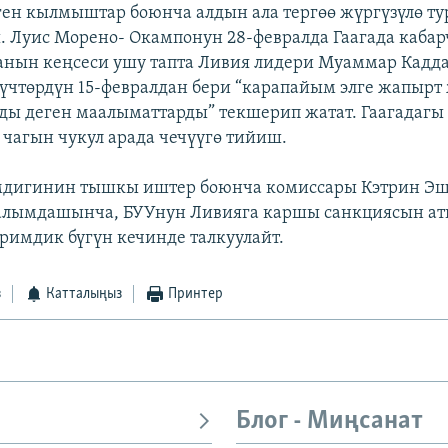
ен кылмыштар боюнча алдын ала тергөө жүргүзүлө т
 Луис Морено- Окампонун 28-февралда Гаагада каба
нын кеңсеси ушу тапта Ливия лидери Муаммар Кадд
чтөрдүн 15-февралдан бери “карапайым элге жапырт 
лды деген маалыматтарды” текшерип жатат. Гаагадагы 
 чагын чукул арада чечүүгө тийиш.
мдигинин тышкы иштер боюнча комиссары Кэтрин Э
лымдашынча, БУУнун Ливияга каршы санкциясын ат
римдик бүгүн кечинде талкуулайт.
з
Катталыңыз
Принтер
Блог - Миңсанат