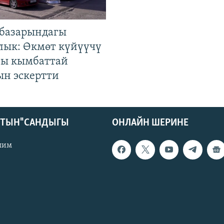
базарындагы
лык: Өкмөт күйүүчү
гы кымбаттай
ын эскертти
КТЫН" САНДЫГЫ
ОНЛАЙН ШЕРИНЕ
лим