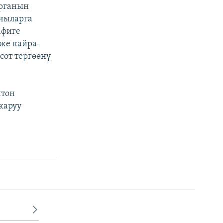
урганын
рчыларга
афиге
же кайра-
сот тергөөнү
штон
каруу