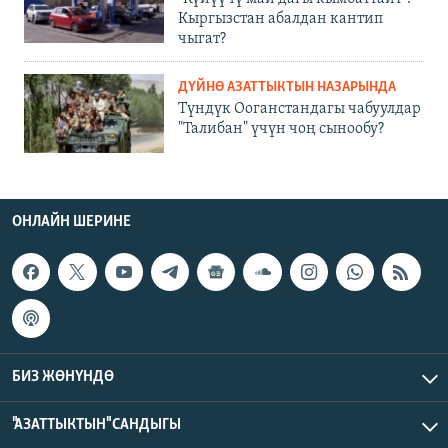
Кыргызстан абалдан кантип
чыгат?
ДҮЙНӨ АЗАТТЫКТЫН НАЗАРЫНДА
Түндүк Ооганстандагы чабуулдар
"Талибан" үчүн чоң сынообу?
ОНЛАЙН ШЕРИНЕ
БИЗ ЖӨНҮНДӨ
"АЗАТТЫКТЫН" САНДЫГЫ