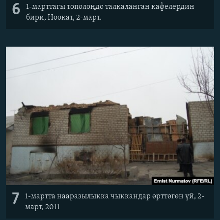
6
1-марттагы тополоңдо талкаланган кафелердин
бири, Ноокат, 2-март.
7
1-мартта нааразылыкка чыккандар өрттөгөн үй, 2-
март, 2011