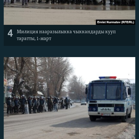
4
Милиция нааразылыкка чыккандарды кууп
таратты, 1-март