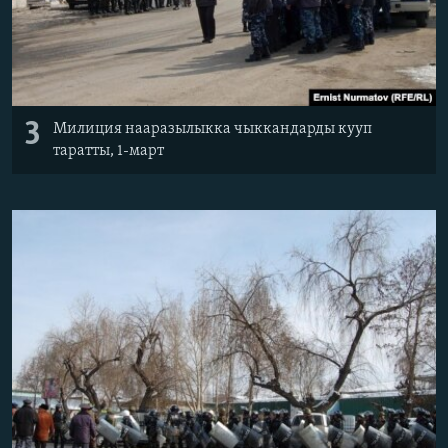
3
Милиция нааразылыкка чыккандарды кууп
таратты, 1-март