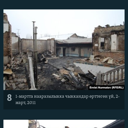
8
1-мартта нааразылыкка чыккандар өрттөгөн үй, 2-
март, 2011