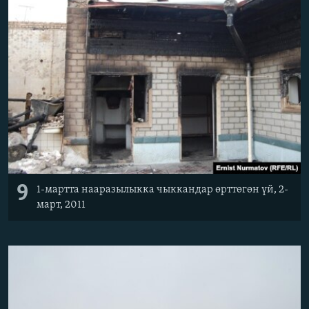
9
1-мартта нааразылыкка чыккандар өрттөгөн үй, 2-
март, 2011