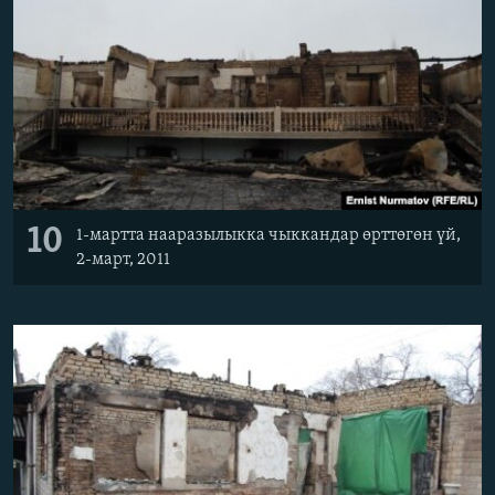
10
1-мартта нааразылыкка чыккандар өрттөгөн үй,
2-март, 2011