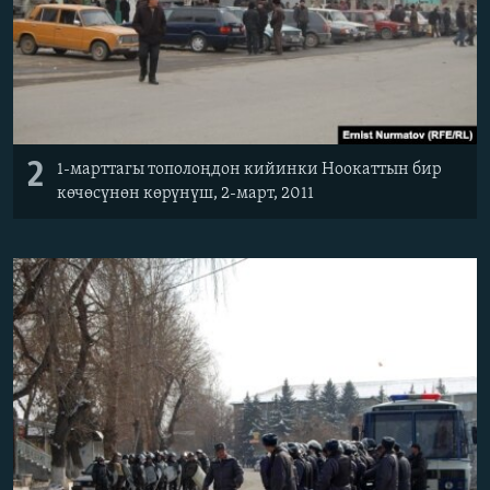
2
1-марттагы тополоңдон кийинки Ноокаттын бир
көчөсүнөн көрүнүш, 2-март, 2011