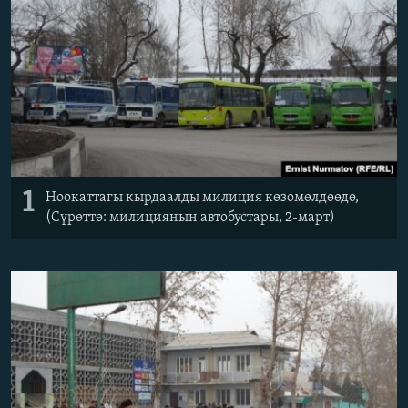
ОНЛАЙН ШЕРИНЕ
ЭЖЕ-СИҢДИЛЕР
АЗАТТЫК+
ЫҢГАЙСЫЗ СУРООЛОР
ЭЕ/АРнун бардык сайттары
1
Ноокаттагы кырдаалды милиция көзомөлдөөдө,
(Сүрөттө: милициянын автобустары, 2-март)