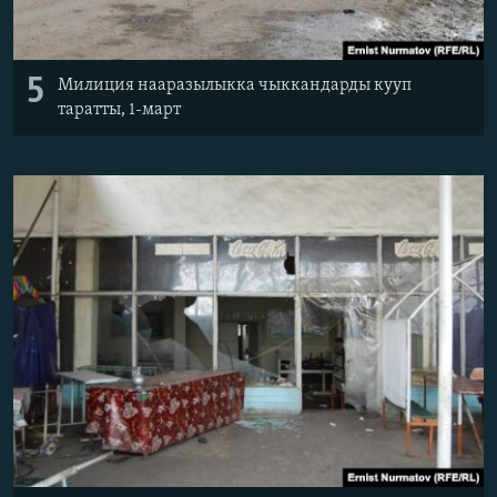
5
Милиция нааразылыкка чыккандарды кууп
таратты, 1-март