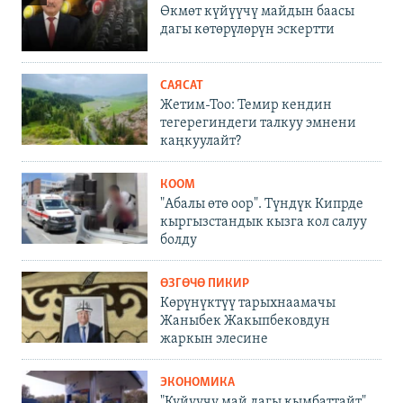
Өкмөт күйүүчү майдын баасы
дагы көтөрүлөрүн эскертти
САЯСАТ
Жетим-Тоо: Темир кендин
тегерегиндеги талкуу эмнени
каңкуулайт?
КООМ
"Абалы өтө оор". Түндүк Кипрде
кыргызстандык кызга кол салуу
болду
ӨЗГӨЧӨ ПИКИР
Көрүнүктүү тарыхнаамачы
Жаныбек Жакыпбековдун
жаркын элесине
ЭКОНОМИКА
"Күйүүчү май дагы кымбаттайт".