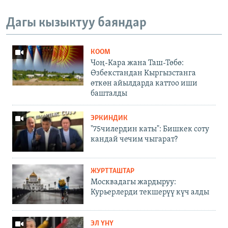
Дагы кызыктуу баяндар
КООМ
Чоң-Кара жана Таш-Төбө:
Өзбекстандан Кыргызстанга
өткөн айылдарда каттоо иши
башталды
ЭРКИНДИК
"75чилердин каты": Бишкек соту
кандай чечим чыгарат?
ЖУРТТАШТАР
Москвадагы жардыруу:
Курьерлерди текшерүү күч алды
ЭЛ ҮНҮ