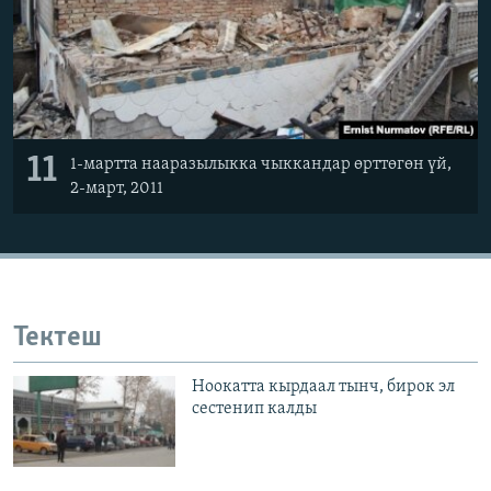
11
1-мартта нааразылыкка чыккандар өрттөгөн үй,
2-март, 2011
Тектеш
Ноокатта кырдаал тынч, бирок эл
сестенип калды