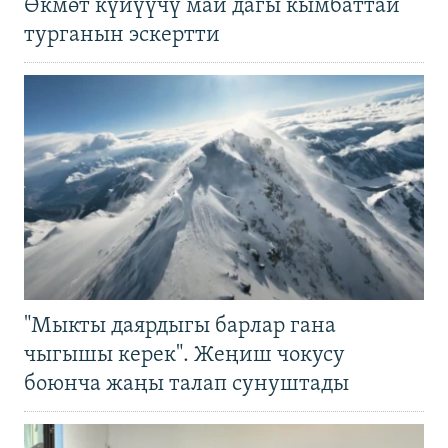
Өкмөт күйүүчү май дагы кымбаттай
турганын эскертти
"Мыкты даярдыгы барлар гана
чыгышы керек". Жеңиш чокусу
боюнча жаңы талап сунуштады