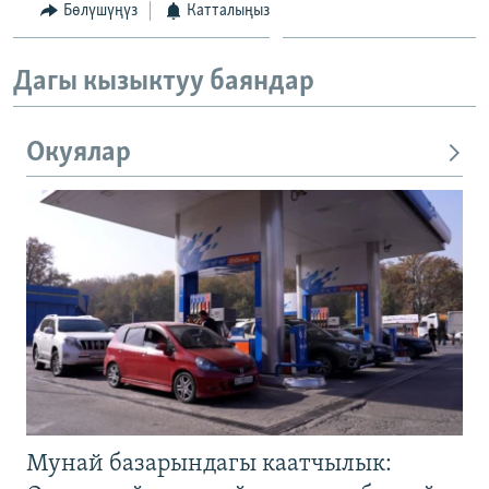
Бөлүшүңүз
Катталыңыз
Дагы кызыктуу баяндар
Окуялар
Мунай базарындагы каатчылык: