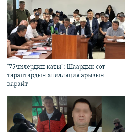
"75чилердин каты": Шаардык сот
тараптардын апелляция арызын
карайт