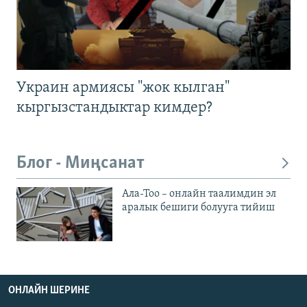
Украин армиясы "жок кылган"
кыргызстандыктар кимдер?
Блог - Миңсанат
Ала-Тоо – онлайн таалимдин эл
аралык бешиги болууга тийиш
ОНЛАЙН ШЕРИНЕ