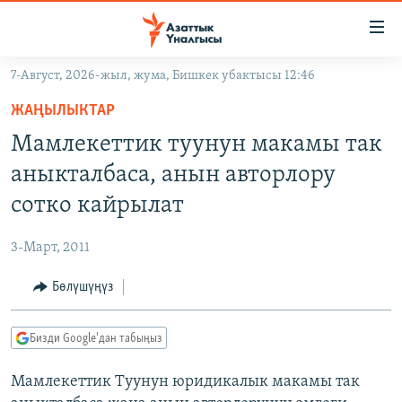
Линктер
Мазмунга
өтүңүз
7-Август, 2026-жыл, жума, Бишкек убактысы 12:46
Навигацияга
ЖАҢЫЛЫКТАР
өтүңүз
ЖАҢЫЛЫКТАР
КЫРГЫЗСТАН
Издөөгө
Мамлекеттик туунун макамы так
салыңыз
ДҮЙНӨ
КЫРГЫЗСТАН
аныкталбаса, анын авторлору
УКРАИНА
САЯСАТ
ДҮЙНӨ
сотко кайрылат
АТАЙЫН ИЛИКТӨӨ
ЭКОНОМИКА
БОРБОР АЗИЯ
3-Март, 2011
ТВ ПРОГРАММАЛАР
МАДАНИЯТ
Бөлүшүңүз
ПОДКАСТ
БҮГҮН АЗАТТЫКТА
ӨЗГӨЧӨ ПИКИР
ЭКСПЕРТТЕР ТАЛДАЙТ
Бизди Google'дан табыңыз
БИЗ ЖАНА ДҮЙНӨ
Русский
Мамлекеттик Туунун юридикалык макамы так
ДАНИСТЕ