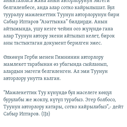
аныкталбаса жана анын авторлорунун эмгеги
ОНЛАЙН ШЕРИНЕ
ЭЖЕ-СИҢДИЛЕР
белгиленбесе, анда алар сотко кайрылышат. Бул
тууралуу мамлекеттик Туунун авторлорунун бири
АЗАТТЫК+
Сабыр Иптаров “Азаттыкка” билдирди. Анын
ЫҢГАЙСЫЗ СУРООЛОР
айтымында, ушу кезге чейин ооз жүзүндө гана
алар Туунун автору экени айтылып келет, бирок
аны тастыктаган документ берилген эмес.
ЭЕ/АРнун бардык сайттары
Өлкөнүн Герби менен Гимнинин авторлору
мамлекет тарабынан өз убагында сыйланып,
алардын эмгеги белгиленген. Ал эми Туунун
авторлору унутта калган.
“Мамлекеттик Туу күнүндө бул маселеге көңүл
бурулабы же жокпу, күтүп турабыз. Эгер болбосо,
Туунун авторлору катары, сотко кайрылабыз”,- дейт
Сабыр Иптаров. (IJz)