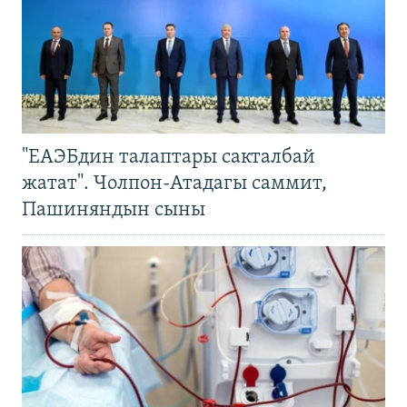
"ЕАЭБдин талаптары сакталбай
жатат". Чолпон-Атадагы саммит,
Пашиняндын сыны