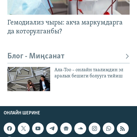
Гемодиализ чыры: акча маркумдарга
да которулганбы?
Блог - Миңсанат
Ала-Тоо – онлайн таалимдин эл
аралык бешиги болууга тийиш
ОНЛАЙН ШЕРИНЕ