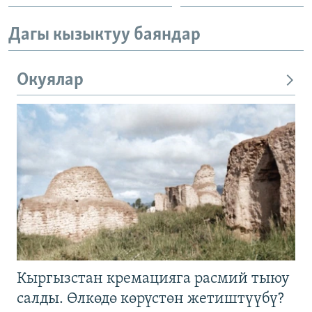
Дагы кызыктуу баяндар
Окуялар
Кыргызстан кремацияга расмий тыюу
салды. Өлкөдө көрүстөн жетиштүүбү?