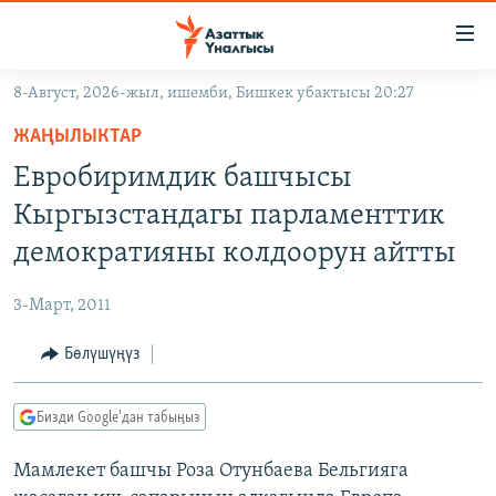
Линктер
Мазмунга
өтүңүз
8-Август, 2026-жыл, ишемби, Бишкек убактысы 20:27
Навигацияга
ЖАҢЫЛЫКТАР
өтүңүз
ЖАҢЫЛЫКТАР
КЫРГЫЗСТАН
Издөөгө
Евробиримдик башчысы
салыңыз
ДҮЙНӨ
КЫРГЫЗСТАН
Кыргызстандагы парламенттик
УКРАИНА
САЯСАТ
ДҮЙНӨ
демократияны колдоорун айтты
АТАЙЫН ИЛИКТӨӨ
ЭКОНОМИКА
БОРБОР АЗИЯ
3-Март, 2011
ТВ ПРОГРАММАЛАР
МАДАНИЯТ
Бөлүшүңүз
ПОДКАСТ
БҮГҮН АЗАТТЫКТА
ӨЗГӨЧӨ ПИКИР
ЭКСПЕРТТЕР ТАЛДАЙТ
Бизди Google'дан табыңыз
БИЗ ЖАНА ДҮЙНӨ
Русский
Мамлекет башчы Роза Отунбаева Бельгияга
ДАНИСТЕ