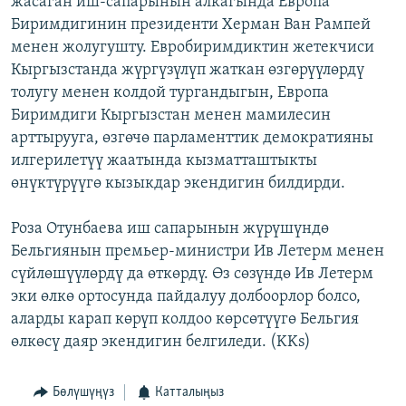
жасаган иш-сапарынын алкагында Европа
ОНЛАЙН ШЕРИНЕ
ЭЖЕ-СИҢДИЛЕР
Биримдигинин президенти Херман Ван Рампей
менен жолугушту. Евробиримдиктин жетекчиси
АЗАТТЫК+
Кыргызстанда жүргүзүлүп жаткан өзгөрүүлөрдү
ЫҢГАЙСЫЗ СУРООЛОР
толугу менен колдой тургандыгын, Европа
Биримдиги Кыргызстан менен мамилесин
арттырууга, өзгөчө парламенттик демократияны
ЭЕ/АРнун бардык сайттары
илгерилетүү жаатында кызматташтыкты
өнүктүрүүгө кызыкдар экендигин билдирди.
Роза Отунбаева иш сапарынын жүрүшүндө
Бельгиянын премьер-министри Ив Летерм менен
сүйлөшүүлөрдү да өткөрдү. Өз сөзүндө Ив Летерм
эки өлкө ортосунда пайдалуу долбоорлор болсо,
аларды карап көрүп колдоо көрсөтүүгө Бельгия
өлкөсү даяр экендигин белгиледи. (KKs)
Бөлүшүңүз
Катталыңыз