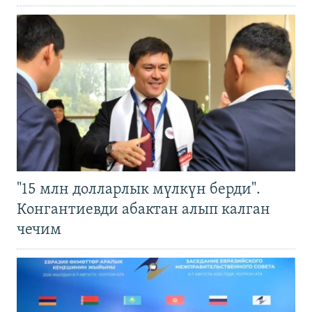
"15 млн долларлык мүлкүн берди".
Конгантиевди абактан алып калган
чечим